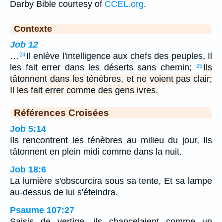
Darby Bible courtesy of
CCEL.org
.
Contexte
Job 12
…
Il enlève l'intelligence aux chefs des peuples, Il
24
les fait errer dans les déserts sans chemin;
Ils
25
tâtonnent dans les ténèbres, et ne voient pas clair;
Il les fait errer comme des gens ivres.
Références Croisées
Job 5:14
Ils rencontrent les ténèbres au milieu du jour, Ils
tâtonnent en plein midi comme dans la nuit.
Job 18:6
La lumière s'obscurcira sous sa tente, Et sa lampe
au-dessus de lui s'éteindra.
Psaume 107:27
Saisis de vertige, ils chancelaient comme un