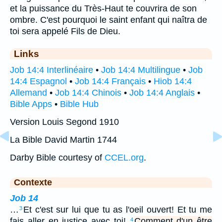
et la puissance du Très-Haut te couvrira de son
ombre. C'est pourquoi le saint enfant qui naîtra de
toi sera appelé Fils de Dieu.
Links
Job 14:4 Interlinéaire
•
Job 14:4 Multilingue
•
Job
14:4 Espagnol
•
Job 14:4 Français
•
Hiob 14:4
Allemand
•
Job 14:4 Chinois
•
Job 14:4 Anglais
•
Bible Apps
•
Bible Hub
Version Louis Segond 1910
La Bible David Martin 1744
Darby Bible courtesy of
CCEL.org
.
Contexte
Job 14
…
Et c'est sur lui que tu as l'oeil ouvert! Et tu me
3
fais aller en justice avec toi!
Comment d'un être
4