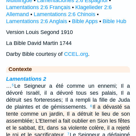
Multilingue
•
Lamentaciones 2:6 Espagnol
•
Lamentations 2:6 Français
•
Klagelieder 2:6
Allemand
•
Lamentations 2:6 Chinois
•
Lamentations 2:6 Anglais
•
Bible Apps
•
Bible Hub
Version Louis Segond 1910
La Bible David Martin 1744
Darby Bible courtesy of
CCEL.org
.
Contexte
Lamentations 2
…
Le Seigneur a été comme un ennemi; Il a
5
dévoré Israël, il a dévoré tous ses palais, Il a
détruit ses forteresses; Il a rempli la fille de Juda
de plaintes et de gémissements.
Il a dévasté sa
6
tente comme un jardin, Il a détruit le lieu de son
assemblée; L'Eternel a fait oublier en Sion les fêtes
et le sabbat, Et, dans sa violente colère, il a rejeté
le roi et le sacrificateur.
Le Seigneur a dédaigné
7