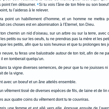
 point t'en détourner.
Si tu vois l'âne de ton frère ou son boe
4
int, tu l'aideras à le relever.
a point un habillement d'homme, et un homme ne mettra p
it ces choses est en abomination à l'Eternel, ton Dieu.
 ton chemin un nid d'oiseau, sur un arbre ou sur la terre, avec 
es petits ou sur les oeufs, tu ne prendras pas la mère et les peti
que les petits, afin que tu sois heureux et que tu prolonges tes j
 neuve, tu feras une balustrade autour de ton toit, afin de ne p
il en tomberait quelqu'un.
ans ta vigne diverses semences, de peur que tu ne jouisses ni 
t de la vigne.
nt avec un boeuf et un âne attelés ensemble.
un vêtement tissé de diverses espèces de fils, de laine et de li
s aux quatre coins du vêtement dont tu te couvriras.
ris une femme et est allé vers elle, éprouve ensuite de l'ave