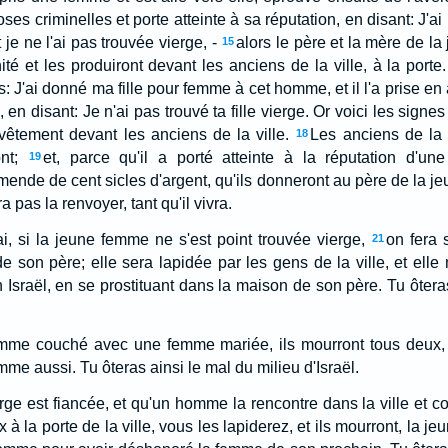
oses criminelles et porte atteinte à sa réputation, en disant: J'a
 je ne l'ai pas trouvée vierge, -
alors le père et la mère de l
15
ité et les produiront devant les anciens de la ville, à la porte.
 J'ai donné ma fille pour femme à cet homme, et il l'a prise en 
en disant: Je n'ai pas trouvé ta fille vierge. Or voici les signes 
 vêtement devant les anciens de la ville.
Les anciens de la v
18
nt;
et, parce qu'il a porté atteinte à la réputation d'une 
19
nde de cent sicles d'argent, qu'ils donneront au père de la je
a pas la renvoyer, tant qu'il vivra.
rai, si la jeune femme ne s'est point trouvée vierge,
on fera 
21
e son père; elle sera lapidée par les gens de la ville, et elle
Israël, en se prostituant dans la maison de son père. Tu ôteras
omme couché avec une femme mariée, ils mourront tous deux
mme aussi. Tu ôteras ainsi le mal du milieu d'Israël.
erge est fiancée, et qu'un homme la rencontre dans la ville et c
 la porte de la ville, vous les lapiderez, et ils mourront, la jeu