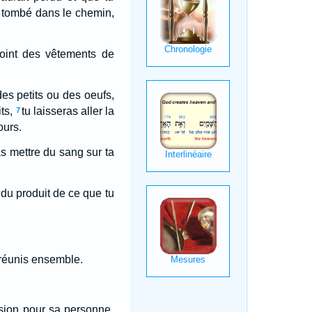
uf tombé dans le chemin,
oint des vêtements de
des petits ou des oeufs,
ts,
tu laisseras aller la
7
ours.
as mettre du sang sur ta
du produit de ce que tu
n réunis ensemble.
rsion pour sa personne,