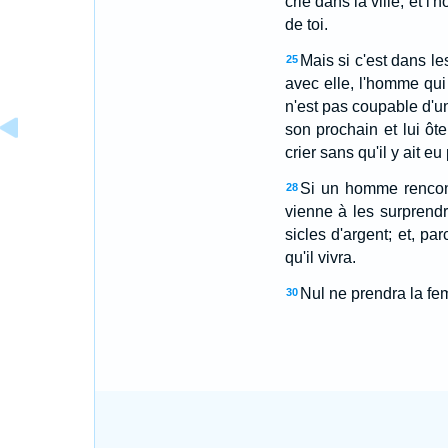
crié dans la ville, et 
de toi.
Mais si c'est dans l
25
avec elle, l'homme qui
n'est pas coupable d'u
son prochain et lui ôte
crier sans qu'il y ait e
Si un homme rencontr
28
vienne à les surprendr
sicles d'argent; et, pa
qu'il vivra.
Nul ne prendra la fe
30