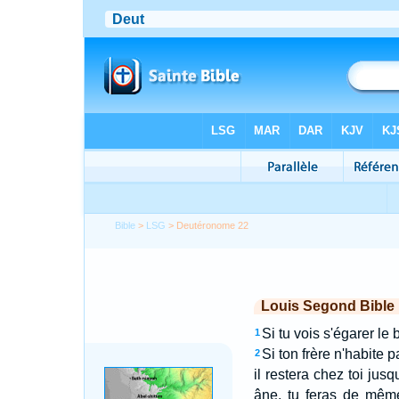
Bible
>
LSG
> Deutéronome 22
Louis Segond Bible
Si tu vois s'égarer le 
1
Si ton frère n'habite 
2
il restera chez toi jusq
âne, tu feras de même