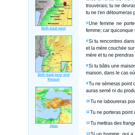
trouverais; tu ne devras
tu ne t'en détourneras po
Une femme ne porter
5
femme; car quiconque fa
Si tu rencontres dans
6
et la mère couchée sur l
mère et tu ne prendras 
Si tu bâtis une maison
8
maison, dans le cas où 
Tu ne sèmeras point d
9
auras semé ni du produi
Tu ne laboureras poi
10
Tu ne porteras point 
11
Tu mettras des frange
12
Si un homme, qui a p
13