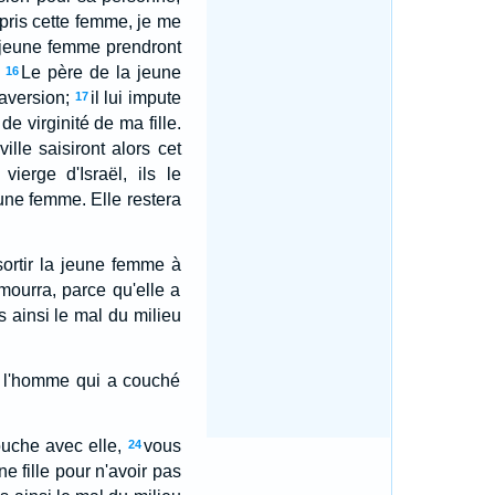
i pris cette femme, je me
a jeune femme prendront
Le père de la jeune
16
aversion;
il lui impute
17
de virginité de ma fille.
ille saisiront alors cet
vierge d'Israël, ils le
une femme. Elle restera
sortir la jeune femme à
 mourra, parce qu'elle a
 ainsi le mal du milieu
, l'homme qui a couché
ouche avec elle,
vous
24
ne fille pour n'avoir pas