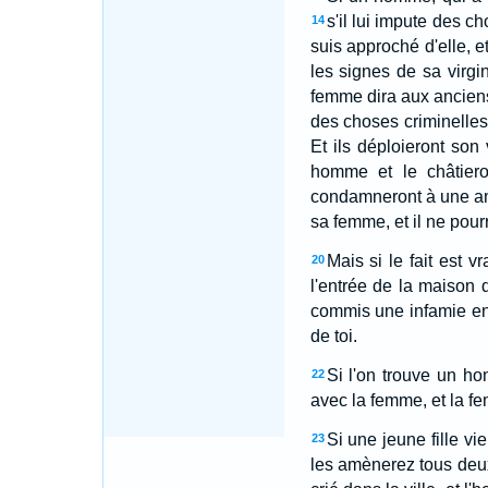
s'il lui impute des ch
14
suis approché d'elle, et
les signes de sa virgin
femme dira aux anciens:
des choses criminelles, 
Et ils déploieront son
homme et le châtiero
condamneront à une ame
sa femme, et il ne pourr
Mais si le fait est v
20
l'entrée de la maison d
commis une infamie en 
de toi.
Si l'on trouve un h
22
avec la femme, et la fe
Si une jeune fille vi
23
les amènerez tous deux à