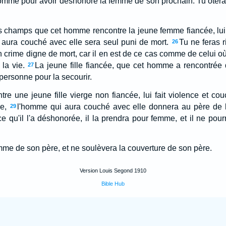
l'homme pour avoir déshonoré la femme de son prochain. Tu ôtera
es champs que cet homme rencontre la jeune femme fiancée, lui 
 aura couché avec elle sera seul puni de mort.
Tu ne feras ri
26
n crime digne de mort, car il en est de ce cas comme de celui o
 la vie.
La jeune fille fiancée, que cet homme a rencontrée
27
u personne pour la secourir.
e une jeune fille vierge non fiancée, lui fait violence et cou
e,
l'homme qui aura couché avec elle donnera au père de la
29
rce qu'il l'a déshonorée, il la prendra pour femme, et il ne pour
mme de son père, et ne soulèvera la couverture de son père.
Version Louis Segond 1910
Bible Hub