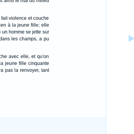
s ainsi le mal du milieu
fait violence et couche
en à la jeune fille; elle
ù un homme se jette sur
 dans les champs, a pu
che avec elle, et qu'on
 jeune fille cinquante
ra pas la renvoyer, tant