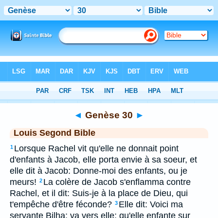
Bible
>
LSG
> Genèse 30
◄
Genèse 30
►
Louis Segond Bible
Lorsque Rachel vit qu'elle ne donnait point
1
d'enfants à Jacob, elle porta envie à sa soeur, et
elle dit à Jacob: Donne-moi des enfants, ou je
meurs!
La colère de Jacob s'enflamma contre
2
Rachel, et il dit: Suis-je à la place de Dieu, qui
t'empêche d'être féconde?
Elle dit: Voici ma
3
servante Bilha; va vers elle; qu'elle enfante sur