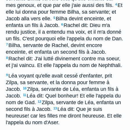
mes genoux, et que par elle j'aie aussi des fils.
Et
4
elle lui donna pour femme Bilha, sa servante; et
Jacob alla vers elle.
Bilha devint enceinte, et
5
enfanta un fils à Jacob.
Rachel dit: Dieu m'a
6
rendu justice, il a entendu ma voix, et il m'a donné
un fils. C'est pourquoi elle l'appela du nom de Dan.
Bilha, servante de Rachel, devint encore
7
enceinte, et enfanta un second fils à Jacob.
Rachel dit: J'ai lutté divinement contre ma soeur,
8
et j'ai vaincu. Et elle l'appela du nom de Nephthali.
Léa voyant qu'elle avait cessé d'enfanter, prit
9
Zilpa, sa servante, et la donna pour femme à
Jacob.
Zilpa, servante de Léa, enfanta un fils à
10
Jacob.
Léa dit: Quel bonheur! Et elle l'appela du
11
nom de Gad.
Zilpa, servante de Léa, enfanta un
12
second fils à Jacob.
Léa dit: Que je suis
13
heureuse! car les filles me diront heureuse. Et elle
l'appela du nom d'Aser.