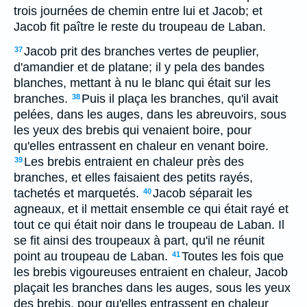
trois journées de chemin entre lui et Jacob; et
Jacob fit paître le reste du troupeau de Laban.
Jacob prit des branches vertes de peuplier,
37
d'amandier et de platane; il y pela des bandes
blanches, mettant à nu le blanc qui était sur les
branches.
Puis il plaça les branches, qu'il avait
38
pelées, dans les auges, dans les abreuvoirs, sous
les yeux des brebis qui venaient boire, pour
qu'elles entrassent en chaleur en venant boire.
Les brebis entraient en chaleur près des
39
branches, et elles faisaient des petits rayés,
tachetés et marquetés.
Jacob séparait les
40
agneaux, et il mettait ensemble ce qui était rayé et
tout ce qui était noir dans le troupeau de Laban. Il
se fit ainsi des troupeaux à part, qu'il ne réunit
point au troupeau de Laban.
Toutes les fois que
41
les brebis vigoureuses entraient en chaleur, Jacob
plaçait les branches dans les auges, sous les yeux
des brebis, pour qu'elles entrassent en chaleur