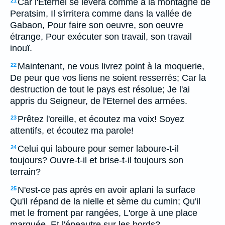
Car l'Eternel se lèvera comme à la montagne de
21
Peratsim, Il s'irritera comme dans la vallée de
Gabaon, Pour faire son oeuvre, son oeuvre
étrange, Pour exécuter son travail, son travail
inouï.
Maintenant, ne vous livrez point à la moquerie,
22
De peur que vos liens ne soient resserrés; Car la
destruction de tout le pays est résolue; Je l'ai
appris du Seigneur, de l'Eternel des armées.
Prêtez l'oreille, et écoutez ma voix! Soyez
23
attentifs, et écoutez ma parole!
Celui qui laboure pour semer laboure-t-il
24
toujours? Ouvre-t-il et brise-t-il toujours son
terrain?
N'est-ce pas après en avoir aplani la surface
25
Qu'il répand de la nielle et sème du cumin; Qu'il
met le froment par rangées, L'orge à une place
marquée, Et l'épeautre sur les bords?