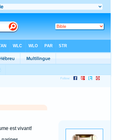
ume est vivant!
 narines,