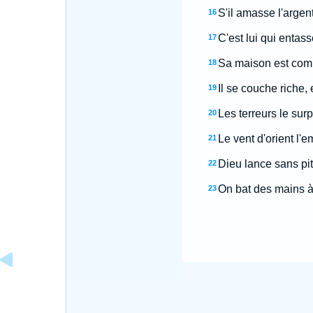
S'il amasse l'arge
16
C'est lui qui entass
17
Sa maison est comm
18
Il se couche riche, 
19
Les terreurs le sur
20
Le vent d'orient l'e
21
Dieu lance sans piti
22
On bat des mains à 
23