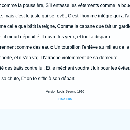
nt comme la poussière, S'il entasse les vêtements comme la bou
e, mais c'est le juste qui se revêt, C'est l'homme intègre qui a l'
e celle que bâtit la teigne, Comme la cabane que fait un gardi
et il meurt dépouillé; Il ouvre les yeux, et tout a disparu.
prennent comme des eaux; Un tourbillon l'enlève au milieu de la 
mporte, et il s'en va; Il l'arrache violemment de sa demeure.
é des traits contre lui, Et le méchant voudrait fuir pour les éviter
sa chute, Et on le siffle à son départ.
Version Louis Segond 1910
Bible Hub