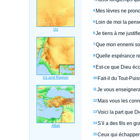
Mes lèvres ne pronon
4
Loin de moi la pens
5
Je tiens à me justif
6
Que mon ennemi soi
7
Quelle espérance res
8
Est-ce que Dieu écou
9
Fait-il du Tout-Pui
10
Je vous enseignerai
11
Mais vous les conn
12
Voici la part que D
13
S'il a des fils en 
14
Ceux qui échappent 
15