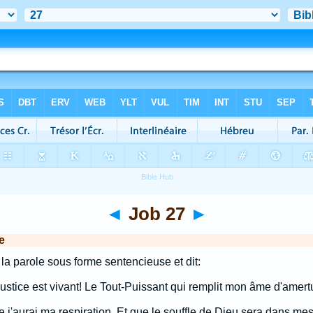
◄
Job 27
►
e
la parole sous forme sentencieuse et dit:
ustice est vivant! Le Tout-Puissant qui remplit mon âme d'amert
j'aurai ma respiration, Et que le souffle de Dieu sera dans mes