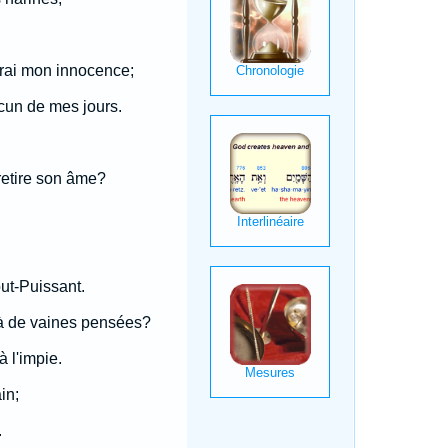
drai mon innocence;
ucun de mes jours.
 retire son âme?
ut-Puissant.
 à de vaines pensées?
 l'impie.
in;
.