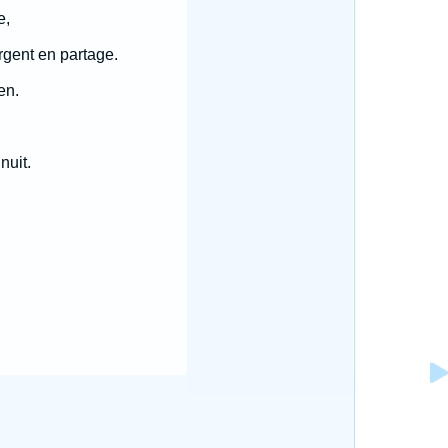
e,
argent en partage.
en.
nuit.
.