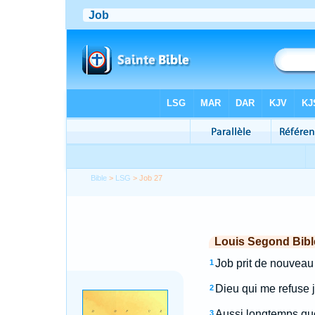
Bible
>
LSG
> Job 27
Louis Segond Bibl
Job prit de nouveau 
1
Dieu qui me refuse j
2
Aussi longtemps que 
3