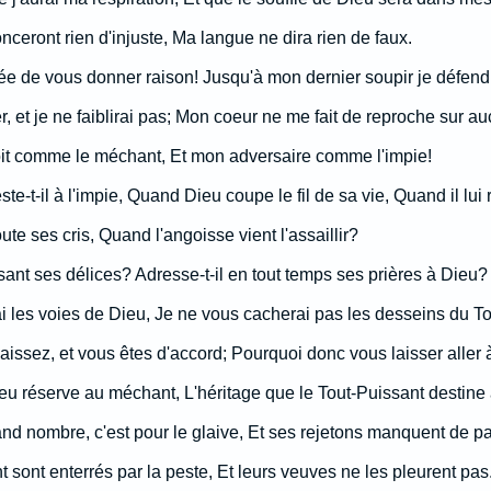
ceront rien d'injuste, Ma langue ne dira rien de faux.
ée de vous donner raison! Jusqu'à mon dernier soupir je défen
ier, et je ne faiblirai pas; Mon coeur ne me fait de reproche sur a
t comme le méchant, Et mon adversaire comme l'impie!
te-t-il à l'impie, Quand Dieu coupe le fil de sa vie, Quand il lui
te ses cris, Quand l'angoisse vient l'assaillir?
ssant ses délices? Adresse-t-il en tout temps ses prières à Dieu?
 les voies de Dieu, Je ne vous cacherai pas les desseins du To
aissez, et vous êtes d'accord; Pourquoi donc vous laisser aller
ieu réserve au méchant, L'héritage que le Tout-Puissant destine à
grand nombre, c'est pour le glaive, Et ses rejetons manquent de pa
sont enterrés par la peste, Et leurs veuves ne les pleurent pas