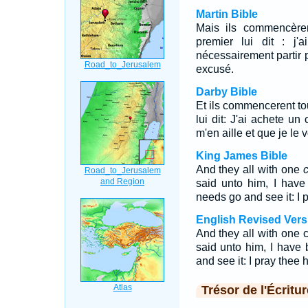
Martin Bible
Mais ils commencère
premier lui dit : j'
nécessairement partir po
excusé.
Darby Bible
Et ils commencerent t
lui dit: J'ai achete un
m'en aille et que je le 
King James Bible
And they all with one
said unto him, I have
needs go and see it: I
English Revised Vers
And they all with one 
said unto him, I have 
and see it: I pray thee
Trésor de l'Écritur