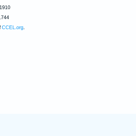
 1910
1744
f
CCEL.org
.