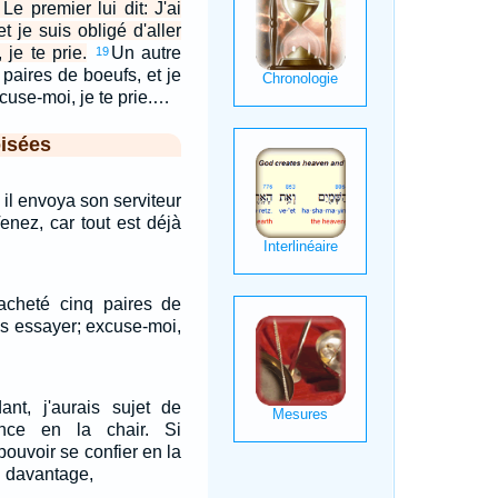
Le premier lui dit: J'ai
 je suis obligé d'aller
 je te prie.
Un autre
19
q paires de boeufs, et je
cuse-moi, je te prie.…
isées
 il envoya son serviteur
enez, car tout est déjà
 acheté cinq paires de
les essayer; excuse-moi,
ant, j'aurais sujet de
nce en la chair. Si
pouvoir se confier en la
en davantage,