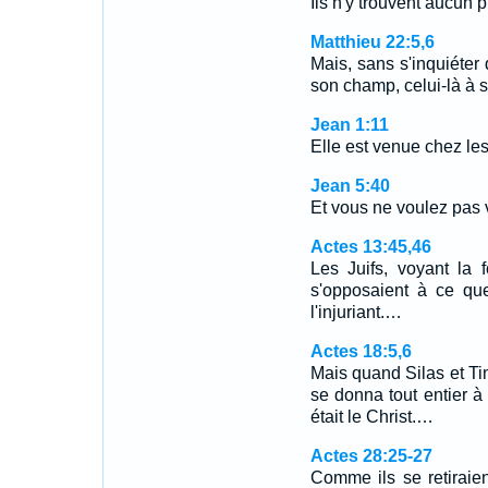
Ils n'y trouvent aucun p
Matthieu 22:5,6
Mais, sans s'inquiéter de
son champ, celui-là à s
Jean 1:11
Elle est venue chez les 
Jean 5:40
Et vous ne voulez pas v
Actes 13:45,46
Les Juifs, voyant la f
s'opposaient à ce que
l'injuriant.…
Actes 18:5,6
Mais quand Silas et Tim
se donna tout entier à 
était le Christ.…
Actes 28:25-27
Comme ils se retiraie