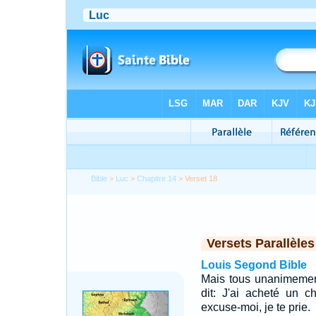
Bible
>
Luc
>
Chapitre 14
> Verset 18
Versets Parallèles
Louis Segond Bible
Mais tous unanimement
dit: J'ai acheté un ch
excuse-moi, je te prie.