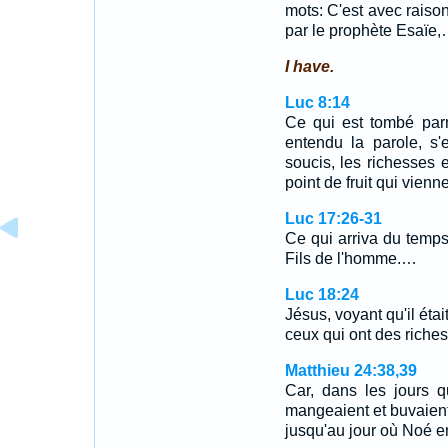
mots: C'est avec raison
par le prophète Esaïe
I have.
Luc 8:14
Ce qui est tombé parm
entendu la parole, s'e
soucis, les richesses et
point de fruit qui vienn
Luc 17:26-31
Ce qui arriva du temp
Fils de l'homme.…
Luc 18:24
Jésus, voyant qu'il était 
ceux qui ont des riche
Matthieu 24:38,39
Car, dans les jours 
mangeaient et buvaient,
jusqu'au jour où Noé e