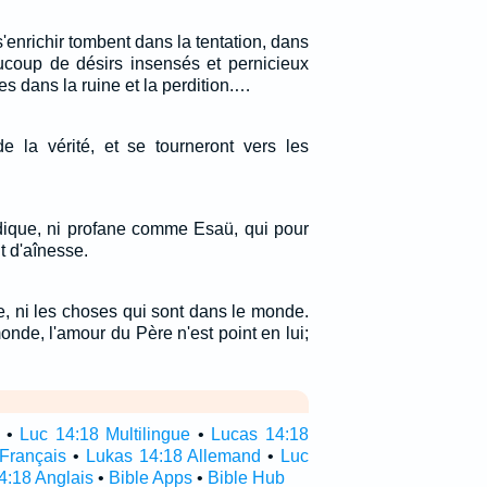
'enrichir tombent dans la tentation, dans
ucoup de désirs insensés et pernicieux
s dans la ruine et la perdition.…
 de la vérité, et se tourneront vers les
pudique, ni profane comme Esaü, qui pour
t d'aînesse.
, ni les choses qui sont dans le monde.
nde, l'amour du Père n'est point en lui;
•
Luc 14:18 Multilingue
•
Lucas 14:18
Français
•
Lukas 14:18 Allemand
•
Luc
4:18 Anglais
•
Bible Apps
•
Bible Hub