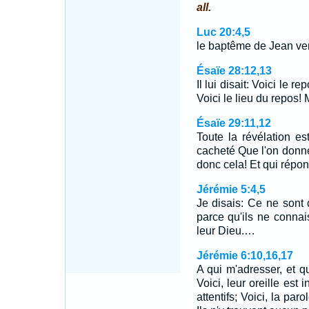
all.
Luc 20:4,5
le baptême de Jean ve
Ésaïe 28:12,13
Il lui disait: Voici le r
Voici le lieu du repos! 
Ésaïe 29:11,12
Toute la révélation e
cacheté Que l'on donne 
donc cela! Et qui répon
Jérémie 5:4,5
Je disais: Ce ne sont q
parce qu'ils ne connais
leur Dieu.…
Jérémie 6:10,16,17
A qui m'adresser, et 
Voici, leur oreille est 
attentifs; Voici, la par