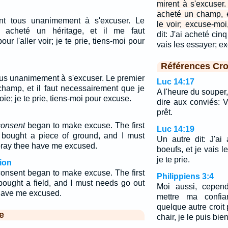
mirent à s'excuser. 
acheté un champ, et
nt tous unanimement à s'excuser. Le
le voir; excuse-moi,
ai acheté un héritage, et il me faut
dit: J'ai acheté cin
ur l'aller voir; je te prie, tiens-moi pour
vais les essayer; ex
Références Cro
ous unanimement à s'excuser. Le premier
Luc 14:17
 champ, et il faut necessairement que je
A l'heure du souper,
voie; je te prie, tiens-moi pour excuse.
dire aux conviés: V
prêt.
consent
began to make excuse. The first
Luc 14:19
 bought a piece of ground, and I must
Un autre dit: J'ai
 pray thee have me excused.
boeufs, et je vais 
je te prie.
ion
consent began to make excuse. The first
Philippiens 3:4
bought a field, and I must needs go out
Moi aussi, cepend
 have me excused.
mettre ma confia
quelque autre croit 
e
chair, je le puis bi