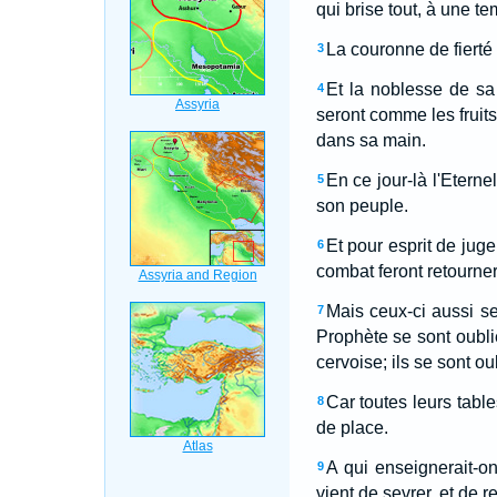
qui brise tout, à une te
La couronne de fierté 
3
Et la noblesse de sa 
4
seront comme les fruits 
dans sa main.
En ce jour-là l'Etern
5
son peuple.
Et pour esprit de juge
6
combat feront retourner
Mais ceux-ci aussi se
7
Prophète se sont oublié
cervoise; ils se sont o
Car toutes leurs table
8
de place.
A qui enseignerait-on
9
vient de sevrer, et de r