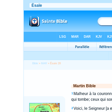
Bible
>
MAR
> Ésaïe 28
Martin Bible
Malheur à la couronne
1
qui tombe; ceux qui son
Voici, le Seigneur [a
2