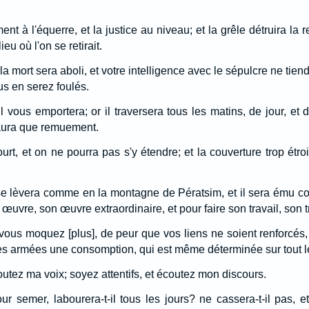
ment à l'équerre, et la justice au niveau; et la grêle détruira la
eu où l'on se retirait.
la mort sera aboli, et votre intelligence avec le sépulcre ne tien
us en serez foulés.
il vous emportera; or il traversera tous les matins, de jour, et 
y aura que remuement.
court, et on ne pourra pas s'y étendre; et la couverture trop ét
 se lèvera comme en la montagne de Pératsim, et il sera ému c
œuvre, son œuvre extraordinaire, et pour faire son travail, son 
ous moquez [plus], de peur que vos liens ne soient renforcés, 
des armées une consomption, qui est même déterminée sur tout l
écoutez ma voix; soyez attentifs, et écoutez mon discours.
ur semer, labourera-t-il tous les jours? ne cassera-t-il pas, e