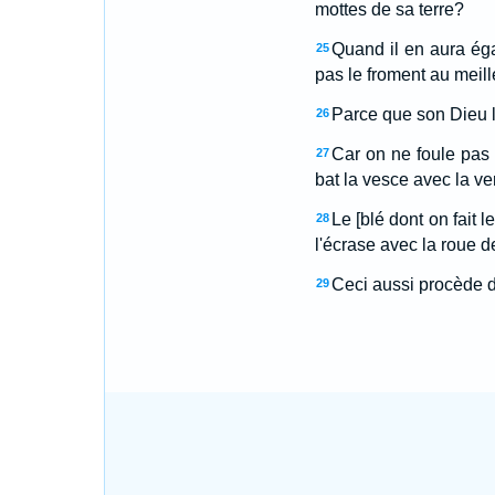
mottes de sa terre?
Quand il en aura égal
25
pas le froment au meille
Parce que son Dieu l'i
26
Car on ne foule pas 
27
bat la vesce avec la ve
Le [blé dont on fait l
28
l'écrase avec la roue 
Ceci aussi procède d
29