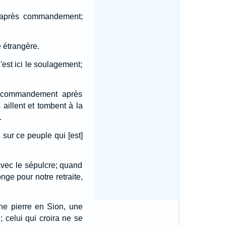
 après commandement;
 étrangère.
c'est ici le soulagement;
; commandement après
 aillent et tombent à la
.
sur ce peuple qui [est]
avec le sépulcre; quand
nge pour notre retraite,
une pierre en Sion, une
; celui qui croira ne se