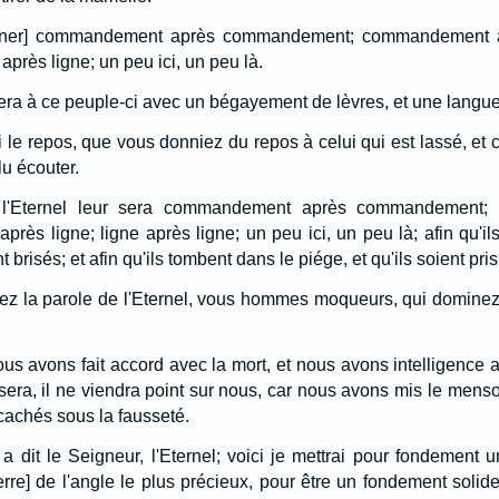
 donner] commandement après commandement; commandement
 après ligne; un peu ici, un peu là.
lera à ce peuple-ci avec un bégayement de lèvres, et une langue
t ici le repos, que vous donniez du repos à celui qui est lassé, et 
lu écouter.
e l'Eternel leur sera commandement après commandement
ès ligne; ligne après ligne; un peu ici, un peu là; afin qu'ils
t brisés; et afin qu'ils tombent dans le piége, et qu'ils soient pris
ez la parole de l'Eternel, vous hommes moqueurs, qui dominez 
ous avons fait accord avec la mort, et nous avons intelligence 
sera, il ne viendra point sur nous, car nous avons mis le menso
achés sous la fausseté.
 a dit le Seigneur, l'Eternel; voici je mettrai pour fondement 
erre] de l'angle le plus précieux, pour être un fondement solide