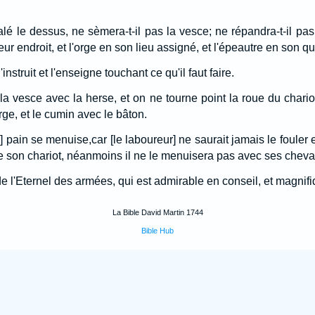
é le dessus, ne sèmera-t-il pas la vesce; ne répandra-t-il pas 
ur endroit, et l'orge en son lieu assigné, et l'épeautre en son qu
nstruit et l'enseigne touchant ce qu'il faut faire.
la vesce avec la herse, et on ne tourne point la roue du chario
rge, et le cumin avec le bâton.
e] pain se menuise,car [le laboureur] ne saurait jamais le fouler 
de son chariot, néanmoins il ne le menuisera pas avec ses cheva
e l'Eternel des armées, qui est admirable en conseil, et magni
La Bible David Martin 1744
Bible Hub