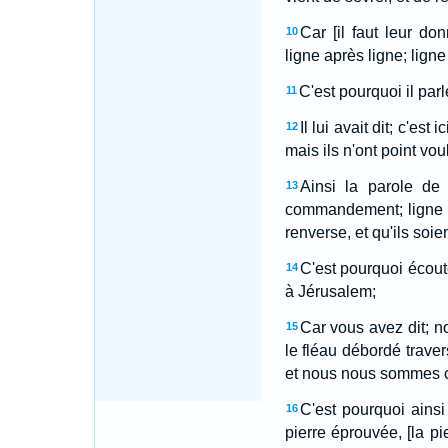
Car [il faut leur
10
ligne après ligne; ligne
C'est pourquoi il par
11
Il lui avait dit; c'es
12
mais ils n'ont point vou
Ainsi la parole d
13
commandement; ligne apr
renverse, et qu'ils soien
C'est pourquoi écout
14
à Jérusalem;
Car vous avez dit; n
15
le fléau débordé traver
et nous nous sommes c
C'est pourquoi ainsi
16
pierre éprouvée, [la pi