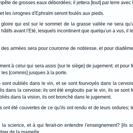
mpête de grosses eaux débordées; il jettera [tout] par terre avec 
et les ivrognes d'Ephraïm seront foulés aux pieds.
gloire qui est sur le sommet de la grasse vallée ne sera qu'u
hâtifs avant l'Eté, lesquels incontinent que quelqu'un a vus, il l
el des armées sera pour couronne de noblesse, et pour diadème
ment à celui qui sera assis [sur le siège] de jugement; et pour 
 les [commis] jusques à la porte.
 sont oubliés dans le vin, et se sont fourvoyés dans la cervoise
s dans la cervoise; ils ont été engloutis par le vin, ils se sont
ubliés dans la vision, ils ont bronché dans le jugement.
s ont été couvertes de ce qu'ils ont rendu et de leurs ordures; te
 la science, et à qui ferait-on entendre l'enseignement? [ils
etirer de la mamelle.