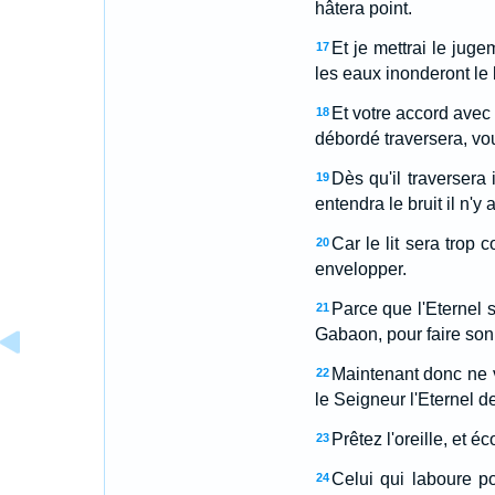
hâtera point.
Et je mettrai le juge
17
les eaux inonderont le li
Et votre accord avec 
18
débordé traversera, vo
Dès qu'il traversera 
19
entendra le bruit il n'
Car le lit sera trop 
20
envelopper.
Parce que l'Eternel
21
Gabaon, pour faire son 
Maintenant donc ne v
22
le Seigneur l'Eternel 
Prêtez l'oreille, et 
23
Celui qui laboure po
24