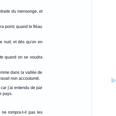
 retraite du mensonge, et
dra point; quand le fléau
de nuit; et dès qu'on en
roite quand on se voudra
omme dans la vallée de
travail non accoutumé.
car j'ai entendu de par
e pays.
t ne rompra-t-il pas les