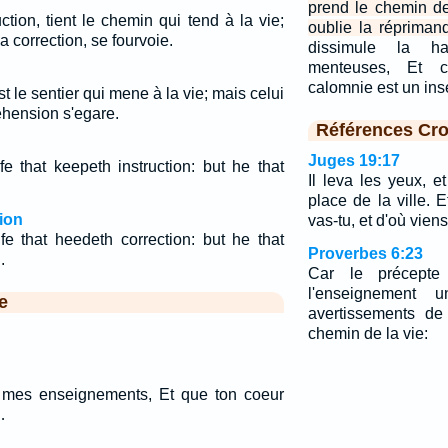
prend le chemin de
uction, tient le chemin qui tend à la vie;
oublie la répriman
a correction, se fourvoie.
dissimule la h
menteuses, Et c
calomnie est un in
est le sentier qui mene à la vie; mais celui
hension s'egare.
Références Cro
Juges 19:17
e that keepeth instruction: but he that
Il leva les yeux, e
place de la ville. Et
ion
vas-tu, et d'où vien
fe that heedeth correction: but he that
Proverbes 6:23
.
Car le précepte
l'enseignement 
e
avertissements de
chemin de la vie:
s mes enseignements, Et que ton coeur
…