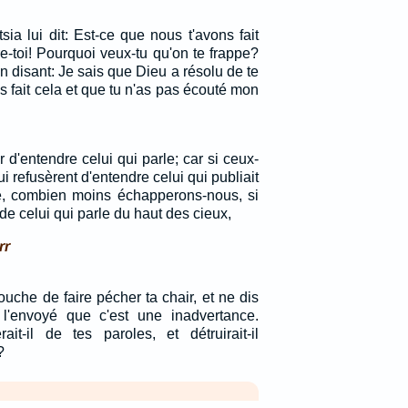
ia lui dit: Est-ce que nous t'avons fait
re-toi! Pourquoi veux-tu qu'on te frappe?
en disant: Je sais que Dieu a résolu de te
as fait cela et que tu n'as pas écouté mon
d'entendre celui qui parle; car si ceux-
i refusèrent d'entendre celui qui publiait
rre, combien moins échapperons-nous, si
e celui qui parle du haut des cieux,
rr
uche de faire pécher ta chair, et ne dis
'envoyé que c'est une inadvertance.
rait-il de tes paroles, et détruirait-il
?