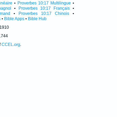
inéaire
•
Proverbes 10:17 Multilingue
•
pagnol
•
Proverbes 10:17 Français
•
emand
•
Proverbes 10:17 Chinois
•
s
•
Bible Apps
•
Bible Hub
 1910
1744
f
CCEL.org
.