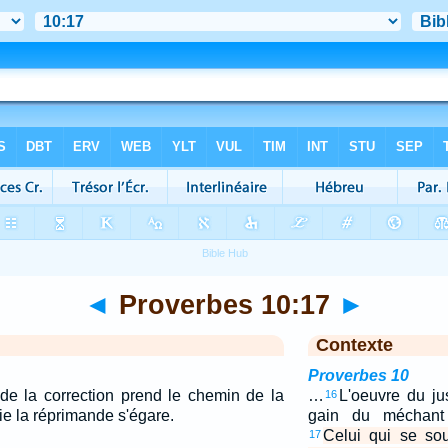
◄
Proverbes 10:17
►
Contexte
Proverbes 10
 de la correction prend le chemin de la
…
L'oeuvre du ju
16
lie la réprimande s'égare.
gain du méchant
Celui qui se sou
17