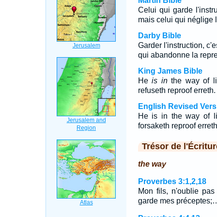
Martin Bible
Celui qui garde l'instr
mais celui qui néglige l
Darby Bible
Garder l'instruction, c'
qui abandonne la repre
King James Bible
He
is in
the way of lif
refuseth reproof erreth.
English Revised Vers
He is in the way of li
forsaketh reproof erreth
Trésor de l'Écritur
the way
Proverbes 3:1,2,18
Mon fils, n'oublie pa
garde mes préceptes;