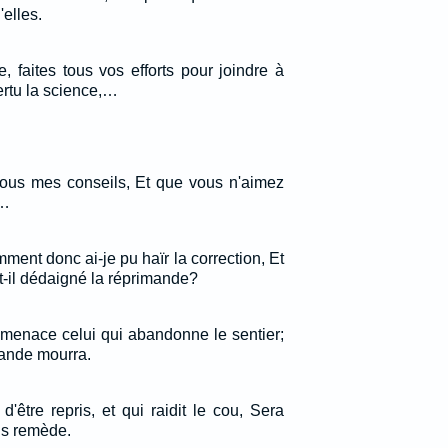
elles.
 faites tous vos efforts pour joindre à
vertu la science,…
tous mes conseils, Et que vous n'aimez
,…
ment donc ai-je pu haïr la correction, Et
-il dédaigné la réprimande?
 menace celui qui abandonne le sentier;
mande mourra.
être repris, et qui raidit le cou, Sera
ns remède.