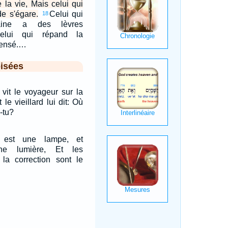
 la vie, Mais celui qui
de s'égare.
Celui qui
18
aine a des lèvres
elui qui répand la
sensé.…
isées
t vit le voyageur sur la
 le vieillard lui dit: Où
s-tu?
 est une lampe, et
une lumière, Et les
 la correction sont le