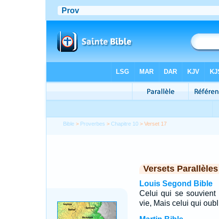
Bible
>
Proverbes
>
Chapitre 10
> Verset 17
Versets Parallèles
Louis Segond Bible
Celui qui se souvient
vie, Mais celui qui oub