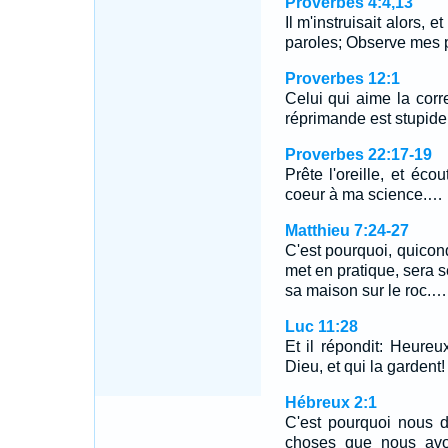
Proverbes 4:4,13
Il m'instruisait alors, 
paroles; Observe mes p
Proverbes 12:1
Celui qui aime la corre
réprimande est stupide
Proverbes 22:17-19
Prête l'oreille, et éc
coeur à ma science.…
Matthieu 7:24-27
C'est pourquoi, quicon
met en pratique, sera 
sa maison sur le roc.…
Luc 11:28
Et il répondit: Heureu
Dieu, et qui la gardent!
Hébreux 2:1
C'est pourquoi nous d
choses que nous avo