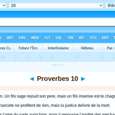
◄
Proverbes 10
►
 Un fils sage rejouit son pere, mais un fils insense est le chag
ancete ne profitent de rien, mais la justice delivre de la mort.
s l'ame du juste avoir faim, mais il repousse l'avidite des mecha