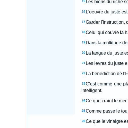
Les biens du riche son
15
L'oeuvre du juste est
16
Garder l'instruction,
17
Celui qui couvre la h
18
Dans la multitude des
19
La langue du juste es
20
Les levres du juste e
21
La benediction de l'Et
22
C'est comme une pla
23
intelligent.
Ce que craint le mech
24
Comme passe le tourbi
25
Ce que le vinaigre es
26