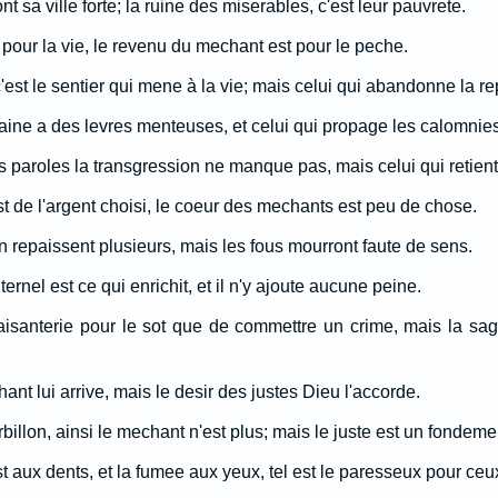
t sa ville forte; la ruine des miserables, c'est leur pauvrete.
 pour la vie, le revenu du mechant est pour le peche.
 c'est le sentier qui mene à la vie; mais celui qui abandonne la r
aine a des levres menteuses, et celui qui propage les calomnies
 paroles la transgression ne manque pas, mais celui qui retient
t de l'argent choisi, le coeur des mechants est peu de chose.
n repaissent plusieurs, mais les fous mourront faute de sens.
ernel est ce qui enrichit, et il n'y ajoute aucune peine.
isanterie pour le sot que de commettre un crime, mais la sa
ant lui arrive, mais le desir des justes Dieu l'accorde.
llon, ainsi le mechant n'est plus; mais le juste est un fondeme
t aux dents, et la fumee aux yeux, tel est le paresseux pour ceux