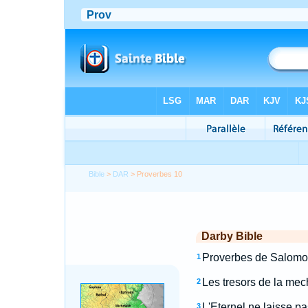
Bible
>
DAR
> Proverbes 10
Darby Bible
Proverbes de Salomon.
1
Les tresors de la mech
2
L'Eternel ne laisse pa
3