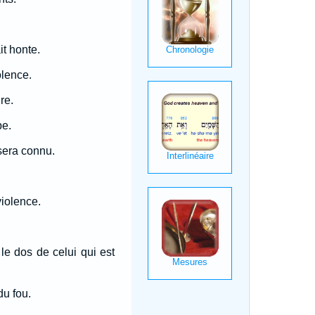
it honte.
olence.
re.
be.
 sera connu.
iolence.
le dos de celui qui est
du fou.