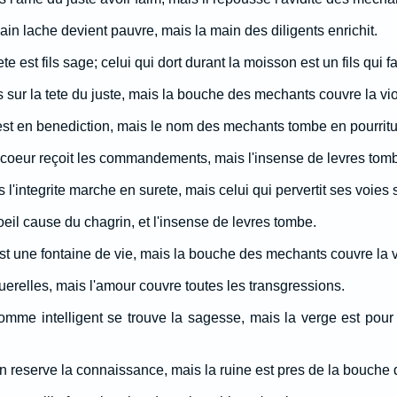
ain lache devient pauvre, mais la main des diligents enrichit.
 est fils sage; celui qui dort durant la moisson est un fils qui fa
s sur la tete du juste, mais la bouche des mechants couvre la vi
st en benediction, mais le nom des mechants tombe en pourritu
 coeur reçoit les commandements, mais l'insense de levres tom
l'integrite marche en surete, mais celui qui pervertit ses voies
'oeil cause du chagrin, et l'insense de levres tombe.
st une fontaine de vie, mais la bouche des mechants couvre la v
uerelles, mais l'amour couvre toutes les transgressions.
homme intelligent se trouve la sagesse, mais la verge est pour 
n reserve la connaissance, mais la ruine est pres de la bouche 