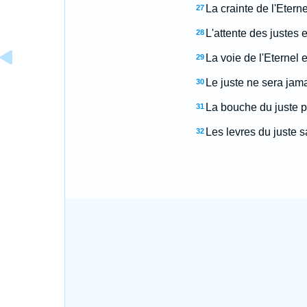
La crainte de l'Etern
27
L'attente des justes 
28
La voie de l'Eternel e
29
Le juste ne sera jam
30
La bouche du juste p
31
Les levres du juste 
32