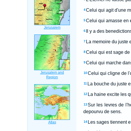
Celui qui agit d'une m
4
Celui qui amasse en ete
5
Il y a des benediction
6
La memoire du juste e
7
Celui qui est sage de
8
Celui qui marche dans 
9
Celui qui cligne de l
10
La bouche du juste e
11
La haine excite les q
12
Sur les levres de l'
13
depourvu de sens.
Les sages tiennent e
14