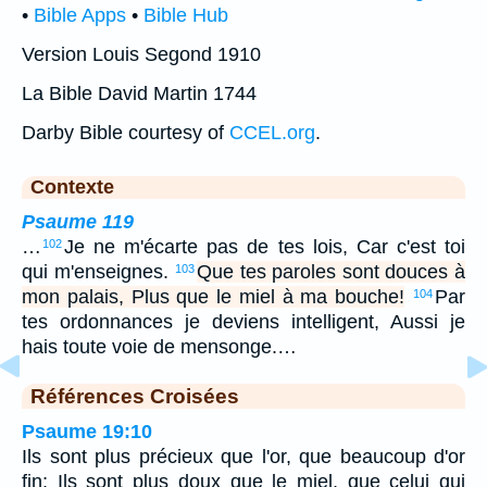
•
Bible Apps
•
Bible Hub
Version Louis Segond 1910
La Bible David Martin 1744
Darby Bible courtesy of
CCEL.org
.
Contexte
Psaume 119
…
Je ne m'écarte pas de tes lois, Car c'est toi
102
qui m'enseignes.
Que tes paroles sont douces à
103
mon palais, Plus que le miel à ma bouche!
Par
104
tes ordonnances je deviens intelligent, Aussi je
hais toute voie de mensonge.…
Références Croisées
Psaume 19:10
Ils sont plus précieux que l'or, que beaucoup d'or
fin; Ils sont plus doux que le miel, que celui qui