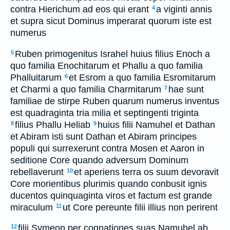
contra Hierichum ad eos qui erant
a viginti annis
4
et supra sicut Dominus imperarat quorum iste est
numerus
Ruben primogenitus Israhel huius filius Enoch a
5
quo familia Enochitarum et Phallu a quo familia
Phalluitarum
et Esrom a quo familia Esromitarum
6
et Charmi a quo familia Charmitarum
hae sunt
7
familiae de stirpe Ruben quarum numerus inventus
est quadraginta tria milia et septingenti triginta
filius Phallu Heliab
huius filii Namuhel et Dathan
8
9
et Abiram isti sunt Dathan et Abiram principes
populi qui surrexerunt contra Mosen et Aaron in
seditione Core quando adversum Dominum
rebellaverunt
et aperiens terra os suum devoravit
10
Core morientibus plurimis quando conbusit ignis
ducentos quinquaginta viros et factum est grande
miraculum
ut Core pereunte filii illius non perirent
11
filii Symeon per cognationes suas Namuhel ab
12