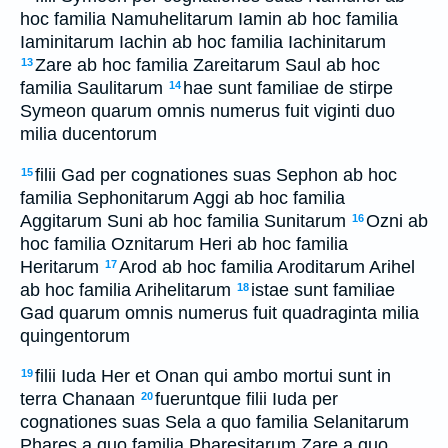
hoc familia Namuhelitarum Iamin ab hoc familia
Iaminitarum Iachin ab hoc familia Iachinitarum
Zare ab hoc familia Zareitarum Saul ab hoc
13
familia Saulitarum
hae sunt familiae de stirpe
14
Symeon quarum omnis numerus fuit viginti duo
milia ducentorum
filii Gad per cognationes suas Sephon ab hoc
15
familia Sephonitarum Aggi ab hoc familia
Aggitarum Suni ab hoc familia Sunitarum
Ozni ab
16
hoc familia Oznitarum Heri ab hoc familia
Heritarum
Arod ab hoc familia Aroditarum Arihel
17
ab hoc familia Arihelitarum
istae sunt familiae
18
Gad quarum omnis numerus fuit quadraginta milia
quingentorum
filii Iuda Her et Onan qui ambo mortui sunt in
19
terra Chanaan
fueruntque filii Iuda per
20
cognationes suas Sela a quo familia Selanitarum
Phares a quo familia Pharesitarum Zare a quo