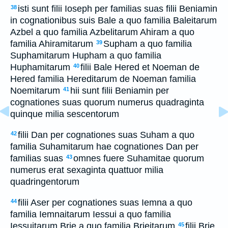
isti sunt filii Ioseph per familias suas filii Beniamin
38
in cognationibus suis Bale a quo familia Baleitarum
Azbel a quo familia Azbelitarum Ahiram a quo
familia Ahiramitarum
Supham a quo familia
39
Suphamitarum Hupham a quo familia
Huphamitarum
filii Bale Hered et Noeman de
40
Hered familia Hereditarum de Noeman familia
Noemitarum
hii sunt filii Beniamin per
41
cognationes suas quorum numerus quadraginta
quinque milia sescentorum
filii Dan per cognationes suas Suham a quo
42
familia Suhamitarum hae cognationes Dan per
familias suas
omnes fuere Suhamitae quorum
43
numerus erat sexaginta quattuor milia
quadringentorum
filii Aser per cognationes suas Iemna a quo
44
familia Iemnaitarum Iessui a quo familia
Iessuitarum Brie a quo familia Brieitarum
filii Brie
45