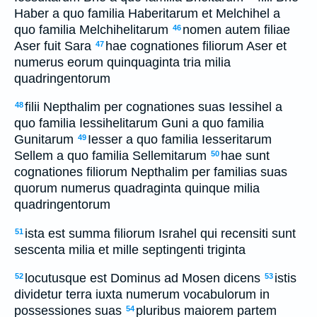
Haber a quo familia Haberitarum et Melchihel a
quo familia Melchihelitarum
nomen autem filiae
46
Aser fuit Sara
hae cognationes filiorum Aser et
47
numerus eorum quinquaginta tria milia
quadringentorum
filii Nepthalim per cognationes suas Iessihel a
48
quo familia Iessihelitarum Guni a quo familia
Gunitarum
Iesser a quo familia Iesseritarum
49
Sellem a quo familia Sellemitarum
hae sunt
50
cognationes filiorum Nepthalim per familias suas
quorum numerus quadraginta quinque milia
quadringentorum
ista est summa filiorum Israhel qui recensiti sunt
51
sescenta milia et mille septingenti triginta
locutusque est Dominus ad Mosen dicens
istis
52
53
dividetur terra iuxta numerum vocabulorum in
possessiones suas
pluribus maiorem partem
54