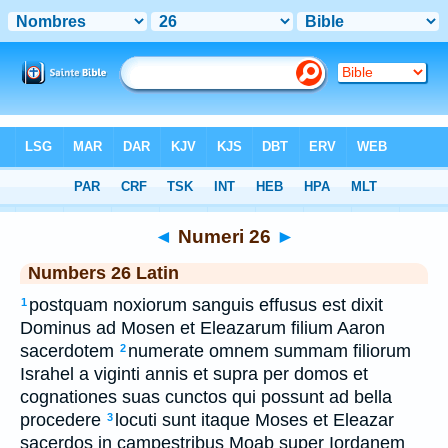
Bible
>
Latin
> Numeri 26
◄
Numeri 26
►
Numbers 26 Latin
postquam noxiorum sanguis effusus est dixit
1
Dominus ad Mosen et Eleazarum filium Aaron
sacerdotem
numerate omnem summam filiorum
2
Israhel a viginti annis et supra per domos et
cognationes suas cunctos qui possunt ad bella
procedere
locuti sunt itaque Moses et Eleazar
3
sacerdos in campestribus Moab super Iordanem