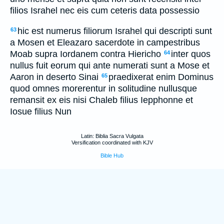
filios Israhel nec eis cum ceteris data possessio
hic est numerus filiorum Israhel qui descripti sunt
63
a Mosen et Eleazaro sacerdote in campestribus
Moab supra Iordanem contra Hiericho
inter quos
64
nullus fuit eorum qui ante numerati sunt a Mose et
Aaron in deserto Sinai
praedixerat enim Dominus
65
quod omnes morerentur in solitudine nullusque
remansit ex eis nisi Chaleb filius Iepphonne et
Iosue filius Nun
Latin: Biblia Sacra Vulgata
Versification coordinated with KJV
Bible Hub