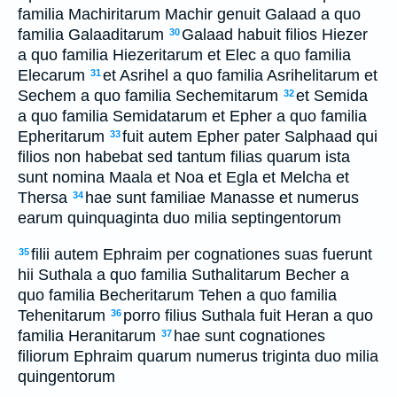
familia Machiritarum Machir genuit Galaad a quo
familia Galaaditarum
Galaad habuit filios Hiezer
30
a quo familia Hiezeritarum et Elec a quo familia
Elecarum
et Asrihel a quo familia Asrihelitarum et
31
Sechem a quo familia Sechemitarum
et Semida
32
a quo familia Semidatarum et Epher a quo familia
Epheritarum
fuit autem Epher pater Salphaad qui
33
filios non habebat sed tantum filias quarum ista
sunt nomina Maala et Noa et Egla et Melcha et
Thersa
hae sunt familiae Manasse et numerus
34
earum quinquaginta duo milia septingentorum
filii autem Ephraim per cognationes suas fuerunt
35
hii Suthala a quo familia Suthalitarum Becher a
quo familia Becheritarum Tehen a quo familia
Tehenitarum
porro filius Suthala fuit Heran a quo
36
familia Heranitarum
hae sunt cognationes
37
filiorum Ephraim quarum numerus triginta duo milia
quingentorum