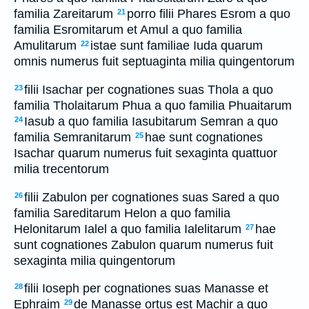
familia Zareitarum
porro filii Phares Esrom a quo
21
familia Esromitarum et Amul a quo familia
Amulitarum
istae sunt familiae Iuda quarum
22
omnis numerus fuit septuaginta milia quingentorum
filii Isachar per cognationes suas Thola a quo
23
familia Tholaitarum Phua a quo familia Phuaitarum
Iasub a quo familia Iasubitarum Semran a quo
24
familia Semranitarum
hae sunt cognationes
25
Isachar quarum numerus fuit sexaginta quattuor
milia trecentorum
filii Zabulon per cognationes suas Sared a quo
26
familia Sareditarum Helon a quo familia
Helonitarum Ialel a quo familia Ialelitarum
hae
27
sunt cognationes Zabulon quarum numerus fuit
sexaginta milia quingentorum
filii Ioseph per cognationes suas Manasse et
28
Ephraim
de Manasse ortus est Machir a quo
29