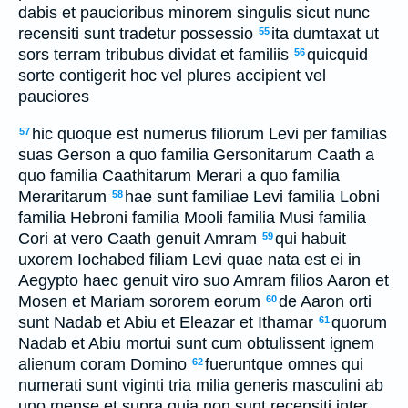
dabis et paucioribus minorem singulis sicut nunc
recensiti sunt tradetur possessio
ita dumtaxat ut
55
sors terram tribubus dividat et familiis
quicquid
56
sorte contigerit hoc vel plures accipient vel
pauciores
hic quoque est numerus filiorum Levi per familias
57
suas Gerson a quo familia Gersonitarum Caath a
quo familia Caathitarum Merari a quo familia
Meraritarum
hae sunt familiae Levi familia Lobni
58
familia Hebroni familia Mooli familia Musi familia
Cori at vero Caath genuit Amram
qui habuit
59
uxorem Iochabed filiam Levi quae nata est ei in
Aegypto haec genuit viro suo Amram filios Aaron et
Mosen et Mariam sororem eorum
de Aaron orti
60
sunt Nadab et Abiu et Eleazar et Ithamar
quorum
61
Nadab et Abiu mortui sunt cum obtulissent ignem
alienum coram Domino
fueruntque omnes qui
62
numerati sunt viginti tria milia generis masculini ab
uno mense et supra quia non sunt recensiti inter