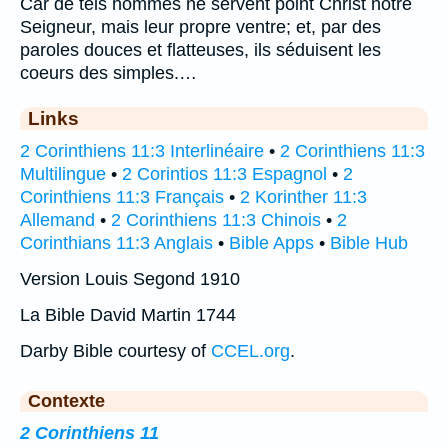
Car de tels hommes ne servent point Christ notre
Seigneur, mais leur propre ventre; et, par des
paroles douces et flatteuses, ils séduisent les
coeurs des simples.…
Links
2 Corinthiens 11:3 Interlinéaire
•
2 Corinthiens 11:3
Multilingue
•
2 Corintios 11:3 Espagnol
•
2
Corinthiens 11:3 Français
•
2 Korinther 11:3
Allemand
•
2 Corinthiens 11:3 Chinois
•
2
Corinthians 11:3 Anglais
•
Bible Apps
•
Bible Hub
Version Louis Segond 1910
La Bible David Martin 1744
Darby Bible courtesy of
CCEL.org
.
Contexte
2 Corinthiens 11