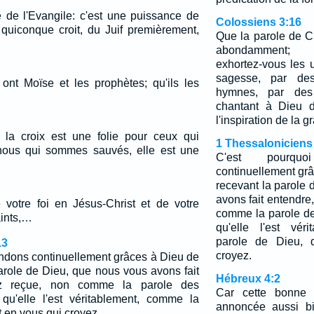
e de l'Evangile: c'est une puissance de
Colossiens 3:16
 quiconque croit, du Juif premièrement,
Que la parole de C
abondamment; i
exhortez-vous les 
sagesse, par de
 ont Moïse et les prophètes; qu'ils les
hymnes, par des c
chantant à Dieu 
l'inspiration de la g
 la croix est une folie pour ceux qui
1 Thessaloniciens
 nous qui sommes sauvés, elle est une
C'est pourqu
continuellement gr
recevant la parole
avons fait entendre
 votre foi en Jésus-Christ et de votre
comme la parole d
aints,…
qu'elle l'est vér
parole de Dieu, 
13
croyez.
endons continuellement grâces à Dieu de
arole de Dieu, que nous vous avons fait
Hébreux 4:2
ez reçue, non comme la parole des
Car cette bonne 
qu'elle l'est véritablement, comme la
annoncée aussi bi
t en vous qui croyez.