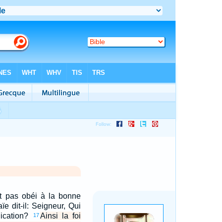
t pas obéi à la bonne
ïe dit-il: Seigneur, Qui
dication?
Ainsi la foi
17