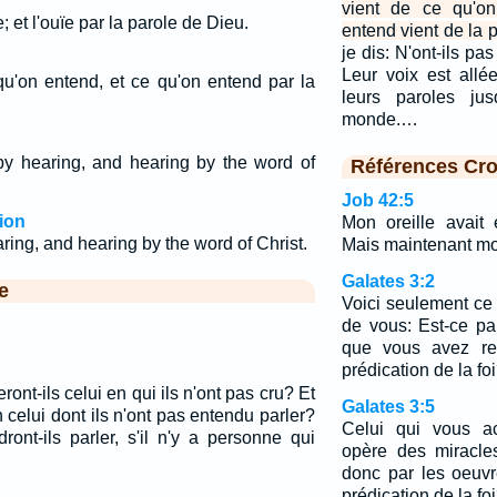
vient de ce qu'on
e; et l'ouïe par la parole de Dieu.
entend vient de la p
je dis: N'ont-ils pa
Leur voix est allée
 qu'on entend, et ce qu'on entend par la
leurs paroles jus
monde.…
y hearing, and hearing by the word of
Références Cro
Job 42:5
ion
Mon oreille avait 
ring, and hearing by the word of Christ.
Mais maintenant mon
Galates 3:2
e
Voici seulement ce
de vous: Est-ce pa
que vous avez reç
prédication de la fo
t-ils celui en qui ils n'ont pas cru? Et
Galates 3:5
 celui dont ils n'ont pas entendu parler?
Celui qui vous ac
ont-ils parler, s'il n'y a personne qui
opère des miracles
donc par les oeuvr
prédication de la fo