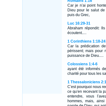
Romains 1:16
Car je n'ai point hont
Dieu pour le salut de
puis du Grec,
Luc 16:29-31
Abraham répondit: Ils
écoutent.…
1 Corinthiens 1:18-24
Car la prédication de
périssent; mais pour
puissance de Dieu.…
Colossiens 1:4-6
ayant été informés de
charité pour tous les s
1 Thessaloniciens 2:
C'est pourquoi nous r
ce qu'en recevant la p
entendre, vous l'av
hommes, mais, ainsi 
parole de Dieu, qui agi