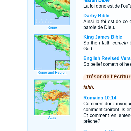
Martin Bible
La foi donc est de l'ouï
Darby Bible
Ainsi la foi est de ce
parole de Dieu.
King James Bible
So then faith
cometh
b
God.
English Revised Vers
So belief cometh of hea
Trésor de l'Écritur
faith.
Romains 10:14
Comment donc invoqueron
comment croiront-ils en
Et comment en entendr
prêche?