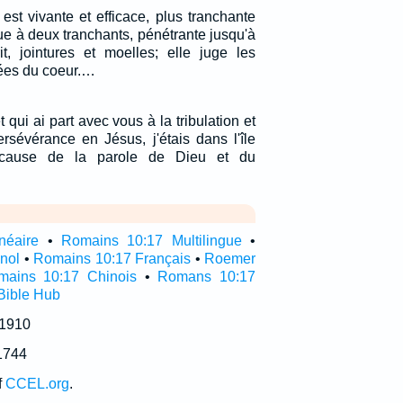
est vivante et efficace, plus tranchante
e à deux tranchants, pénétrante jusqu'à
t, jointures et moelles; elle juge les
sées du coeur.…
t qui ai part avec vous à la tribulation et
rsévérance en Jésus, j'étais dans l'île
cause de la parole de Dieu et du
néaire
•
Romains 10:17 Multilingue
•
nol
•
Romains 10:17 Français
•
Roemer
mains 10:17 Chinois
•
Romans 10:17
Bible Hub
 1910
1744
f
CCEL.org
.