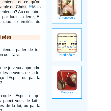
 entend, et ce qu'on
arole de Christ.
Mais
18
s entendu? Au contraire!
 par toute la terre, Et
qu'aux extrémités du
isées
entendu parler de toi;
 oeil t'a vu.
 que je veux apprendre
r les oeuvres de la loi
u l'Esprit, ou par la
i?
corde l'Esprit, et qui
 parmi vous, le fait-il
es de la loi, ou par la
i?