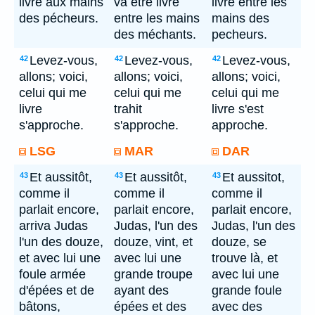
livré aux mains
va être livré
livre entre les
des pécheurs.
entre les mains
mains des
des méchants.
pecheurs.
Levez-vous,
Levez-vous,
Levez-vous,
42
42
42
allons; voici,
allons; voici,
allons; voici,
celui qui me
celui qui me
celui qui me
livre
trahit
livre s'est
s'approche.
s'approche.
approche.
LSG
MAR
DAR
Et aussitôt,
Et aussitôt,
Et aussitot,
43
43
43
comme il
comme il
comme il
parlait encore,
parlait encore,
parlait encore,
arriva Judas
Judas, l'un des
Judas, l'un des
l'un des douze,
douze, vint, et
douze, se
et avec lui une
avec lui une
trouve là, et
foule armée
grande troupe
avec lui une
d'épées et de
ayant des
grande foule
bâtons,
épées et des
avec des