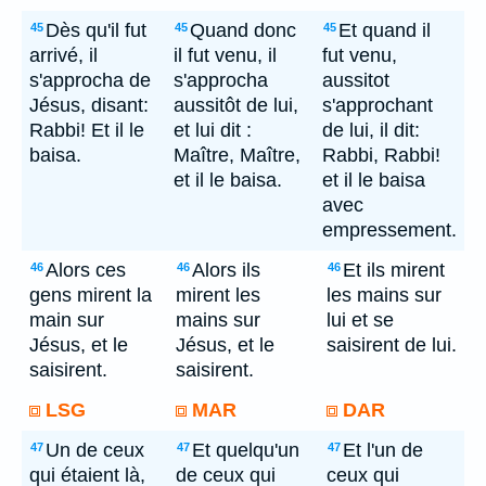
Dès qu'il fut
Quand donc
Et quand il
45
45
45
arrivé, il
il fut venu, il
fut venu,
s'approcha de
s'approcha
aussitot
Jésus, disant:
aussitôt de lui,
s'approchant
Rabbi! Et il le
et lui dit :
de lui, il dit:
baisa.
Maître, Maître,
Rabbi, Rabbi!
et il le baisa.
et il le baisa
avec
empressement.
Alors ces
Alors ils
Et ils mirent
46
46
46
gens mirent la
mirent les
les mains sur
main sur
mains sur
lui et se
Jésus, et le
Jésus, et le
saisirent de lui.
saisirent.
saisirent.
LSG
MAR
DAR
Un de ceux
Et quelqu'un
Et l'un de
47
47
47
qui étaient là,
de ceux qui
ceux qui