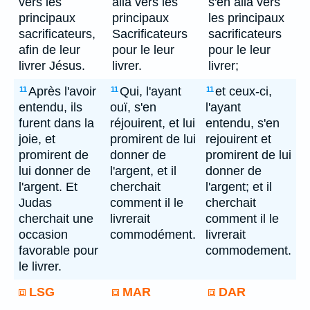
vers les
alla vers les
s'en alla vers
principaux
principaux
les principaux
sacrificateurs,
Sacrificateurs
sacrificateurs
afin de leur
pour le leur
pour le leur
livrer Jésus.
livrer.
livrer;
Après l'avoir
Qui, l'ayant
et ceux-ci,
11
11
11
entendu, ils
ouï, s'en
l'ayant
furent dans la
réjouirent, et lui
entendu, s'en
joie, et
promirent de lui
rejouirent et
promirent de
donner de
promirent de lui
lui donner de
l'argent, et il
donner de
l'argent. Et
cherchait
l'argent; et il
Judas
comment il le
cherchait
cherchait une
livrerait
comment il le
occasion
commodément.
livrerait
favorable pour
commodement.
le livrer.
LSG
MAR
DAR