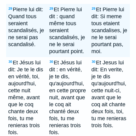
Pierre lui dit:
Et Pierre lui
Et Pierre lui
29
29
29
Quand tous
dit : quand
dit: Si meme
seraient
même tous
tous etaient
scandalisés, je
seraient
scandalises, je
ne serai pas
scandalisés, je
ne le serai
scandalisé.
ne le serai
pourtant pas,
pourtant point.
moi.
Et Jésus lui
Et Jésus lui
Et Jesus lui
30
30
30
dit: Je te le dis
dit : en vérité,
dit: En verite,
en vérité, toi,
je te dis,
je te dis
aujourd'hui,
qu'aujourd'hui,
qu'aujourd'hui,
cette nuit
en cette propre
cette nuit-ci,
même, avant
nuit, avant que
avant que le
que le coq
le coq ait
coq ait chante
chante deux
chanté deux
deux fois, toi,
fois, tu me
fois, tu me
tu me renieras
renieras trois
renieras trois
trois fois.
fois.
fois.