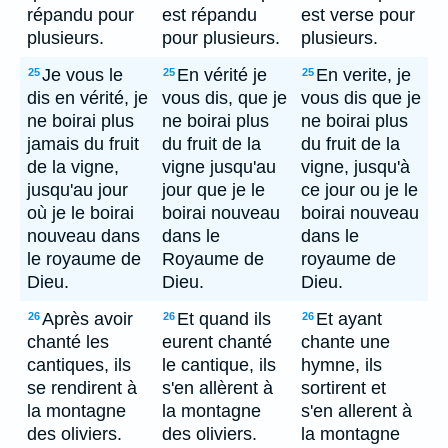
répandu pour
est répandu
est verse pour
plusieurs.
pour plusieurs.
plusieurs.
Je vous le
En vérité je
En verite, je
25
25
25
dis en vérité, je
vous dis, que je
vous dis que je
ne boirai plus
ne boirai plus
ne boirai plus
jamais du fruit
du fruit de la
du fruit de la
de la vigne,
vigne jusqu'au
vigne, jusqu'à
jusqu'au jour
jour que je le
ce jour ou je le
où je le boirai
boirai nouveau
boirai nouveau
nouveau dans
dans le
dans le
le royaume de
Royaume de
royaume de
Dieu.
Dieu.
Dieu.
Après avoir
Et quand ils
Et ayant
26
26
26
chanté les
eurent chanté
chante une
cantiques, ils
le cantique, ils
hymne, ils
se rendirent à
s'en allèrent à
sortirent et
la montagne
la montagne
s'en allerent à
des oliviers.
des oliviers.
la montagne