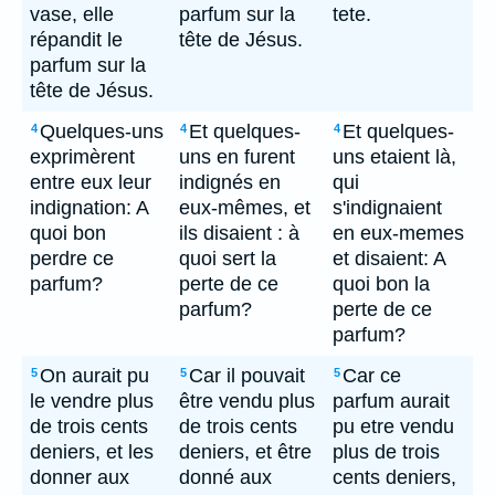
vase, elle
parfum sur la
tete.
répandit le
tête de Jésus.
parfum sur la
tête de Jésus.
Quelques-uns
Et quelques-
Et quelques-
4
4
4
exprimèrent
uns en furent
uns etaient là,
entre eux leur
indignés en
qui
indignation: A
eux-mêmes, et
s'indignaient
quoi bon
ils disaient : à
en eux-memes
perdre ce
quoi sert la
et disaient: A
parfum?
perte de ce
quoi bon la
parfum?
perte de ce
parfum?
On aurait pu
Car il pouvait
Car ce
5
5
5
le vendre plus
être vendu plus
parfum aurait
de trois cents
de trois cents
pu etre vendu
deniers, et les
deniers, et être
plus de trois
donner aux
donné aux
cents deniers,