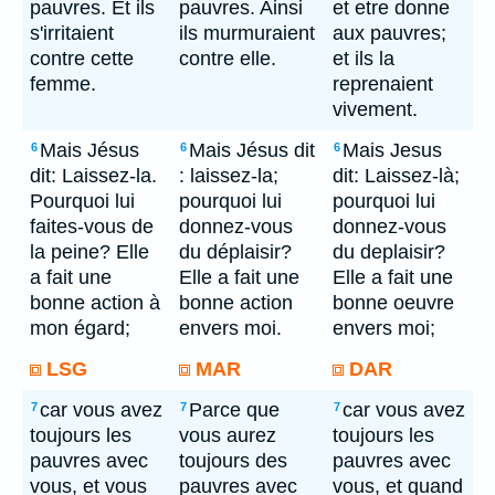
pauvres. Et ils
pauvres. Ainsi
et etre donne
s'irritaient
ils murmuraient
aux pauvres;
contre cette
contre elle.
et ils la
femme.
reprenaient
vivement.
Mais Jésus
Mais Jésus dit
Mais Jesus
6
6
6
dit: Laissez-la.
: laissez-la;
dit: Laissez-là;
Pourquoi lui
pourquoi lui
pourquoi lui
faites-vous de
donnez-vous
donnez-vous
la peine? Elle
du déplaisir?
du deplaisir?
a fait une
Elle a fait une
Elle a fait une
bonne action à
bonne action
bonne oeuvre
mon égard;
envers moi.
envers moi;
LSG
MAR
DAR
car vous avez
Parce que
car vous avez
7
7
7
toujours les
vous aurez
toujours les
pauvres avec
toujours des
pauvres avec
vous, et vous
pauvres avec
vous, et quand