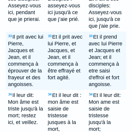
Asseyez-vous
asseyez-vous
disciples:
ici, pendant
ici jusqu'à ce
Asseyez-vous
que je prierai.
que j’aie prié.
ici, jusqu'à ce
que j'aie prie.
Il prit avec lui
Et il prit avec
Et il prend
33
33
33
Pierre,
lui Pierre, et
avec lui Pierre
Jacques et
Jacques, et
et Jacques et
Jean, et il
Jean, et il
Jean; et il
commença à
commença à
commença à
éprouver de la
être effrayé et
etre saisi
frayeur et des
fort agité.
d'effroi et fort
angoisses.
angoisse.
Il leur dit:
Et il leur dit :
Et il leur dit:
34
34
34
Mon âme est
mon âme est
Mon ame est
triste jusqu'à la
saisie de
saisie de
mort; restez
tristesse
tristesse
ici, et veillez.
jusques à la
jusqu'à la
mort,
mort;