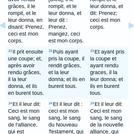
grâces, il le
rompit, et le
leur donna, et
rompit, et le
leur donna, et
dit: Prenez;
leur donna, en
leur dit :
ceci est mon
disant: Prenez,
Prenez,
corps.
ceci est mon
mangez, ceci
corps.
est mon corps.
Il prit ensuite
Puis ayant
Et ayant pris
23
23
23
une coupe; et,
pris la coupe, il
la coupe et
après avoir
rendit grâces,
ayant rendu
rendu grâces,
et la leur
graces, il la
il la leur
donna; et ils en
leur donna; et
donna, et ils
burent tous.
ils en burent
en burent tous.
tous.
Et il leur dit:
Et il leur dit :
Et il leur dit:
24
24
24
Ceci est mon
ceci est mon
Ceci est mon
sang, le sang
sang, le sang
sang, le sang
de l'alliance,
du Nouveau
de la nouvelle
qui est
Testament, qui
alliance, qui