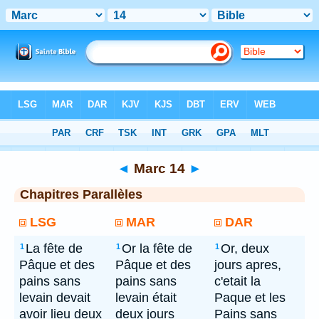
Bible
> Marc 14
◄
Marc 14
►
Chapitres Parallèles
LSG
MAR
DAR
La fête de
Or la fête de
Or, deux
1
1
1
Pâque et des
Pâque et des
jours apres,
pains sans
pains sans
c'etait la
levain devait
levain était
Paque et les
avoir lieu deux
deux jours
Pains sans