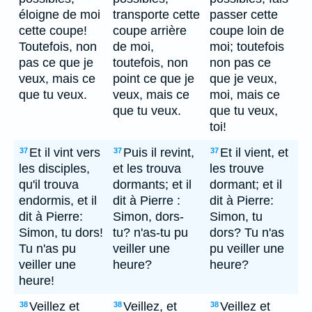
éloigne de moi
transporte cette
passer cette
cette coupe!
coupe arrière
coupe loin de
Toutefois, non
de moi,
moi; toutefois
pas ce que je
toutefois, non
non pas ce
veux, mais ce
point ce que je
que je veux,
que tu veux.
veux, mais ce
moi, mais ce
que tu veux.
que tu veux,
toi!
Et il vint vers
Puis il revint,
Et il vient, et
37
37
37
les disciples,
et les trouva
les trouve
qu'il trouva
dormants; et il
dormant; et il
endormis, et il
dit à Pierre :
dit à Pierre:
dit à Pierre:
Simon, dors-
Simon, tu
Simon, tu dors!
tu? n'as-tu pu
dors? Tu n'as
Tu n'as pu
veiller une
pu veiller une
veiller une
heure?
heure?
heure!
Veillez et
Veillez, et
Veillez et
38
38
38