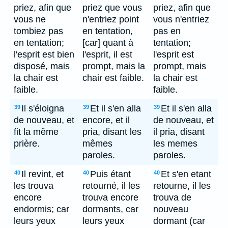
priez, afin que
priez que vous
priez, afin que
vous ne
n'entriez point
vous n'entriez
tombiez pas
en tentation,
pas en
en tentation;
[car] quant à
tentation;
l'esprit est bien
l'esprit, il est
l'esprit est
disposé, mais
prompt, mais la
prompt, mais
la chair est
chair est faible.
la chair est
faible.
faible.
Il s'éloigna
Et il s'en alla
Et il s'en alla
39
39
39
de nouveau, et
encore, et il
de nouveau, et
fit la même
pria, disant les
il pria, disant
prière.
mêmes
les memes
paroles.
paroles.
Il revint, et
Puis étant
Et s'en etant
40
40
40
les trouva
retourné, il les
retourne, il les
encore
trouva encore
trouva de
endormis; car
dormants, car
nouveau
leurs yeux
leurs yeux
dormant (car