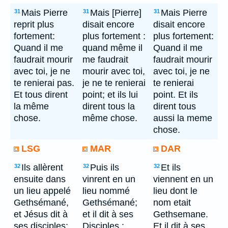
Mais Pierre
Mais [Pierre]
Mais Pierre
31
31
31
reprit plus
disait encore
disait encore
fortement:
plus fortement :
plus fortement:
Quand il me
quand même il
Quand il me
faudrait mourir
me faudrait
faudrait mourir
avec toi, je ne
mourir avec toi,
avec toi, je ne
te renierai pas.
je ne te renierai
te renierai
Et tous dirent
point; et ils lui
point. Et ils
la même
dirent tous la
dirent tous
chose.
même chose.
aussi la meme
chose.
LSG
MAR
DAR
Ils allèrent
Puis ils
Et ils
32
32
32
ensuite dans
vinrent en un
viennent en un
un lieu appelé
lieu nommé
lieu dont le
Gethsémané,
Gethsémané;
nom etait
et Jésus dit à
et il dit à ses
Gethsemane.
ses disciples:
Disciples :
Et il dit à ses