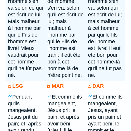
l'homme s'en
de l'homme
l'homme s'en
va selon ce qui
s'en va, selon
va, selon qu'il
est écrit de lui.
qu'il est écrit de
est ecrit de lui;
Mais malheur
lui; mais
mais malheur
à l'homme par
malheur à
à cet homme
qui le Fils de
l'homme par
par qui le fils
l'homme est
qui le Fils de
de l'homme
livré! Mieux
l'homme est
est livre! Il eut
vaudrait pour
trahi; il eût été
ete bon pour
cet homme
bon à cet
cet homme-là
qu'il ne fût pas
homme-là de
qu'il ne fut pas
né.
n'être point né.
ne.
LSG
MAR
DAR
Pendant
Et comme ils
Et comme ils
22
22
22
qu'ils
mangeaient,
mangeaient,
mangeaient,
Jésus prit le
Jesus, ayant
Jésus prit du
pain, et après
pris un pain et
pain; et, après
avoir béni
ayant beni, le
avoir rendu
[Dieu], il le
rompit et le