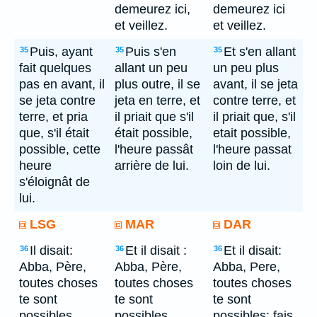
demeurez ici,
demeurez ici
et veillez.
et veillez.
Puis, ayant
Puis s'en
Et s'en allant
35
35
35
fait quelques
allant un peu
un peu plus
pas en avant, il
plus outre, il se
avant, il se jeta
se jeta contre
jeta en terre, et
contre terre, et
terre, et pria
il priait que s'il
il priait que, s'il
que, s'il était
était possible,
etait possible,
possible, cette
l'heure passât
l'heure passat
heure
arrière de lui.
loin de lui.
s'éloignât de
lui.
LSG
MAR
DAR
Il disait:
Et il disait :
Et il disait:
36
36
36
Abba, Père,
Abba, Père,
Abba, Pere,
toutes choses
toutes choses
toutes choses
te sont
te sont
te sont
possibles,
possibles,
possibles; fais