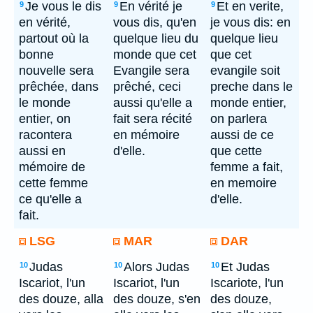
Je vous le dis
En vérité je
Et en verite,
9
9
9
en vérité,
vous dis, qu'en
je vous dis: en
partout où la
quelque lieu du
quelque lieu
bonne
monde que cet
que cet
nouvelle sera
Evangile sera
evangile soit
prêchée, dans
prêché, ceci
preche dans le
le monde
aussi qu'elle a
monde entier,
entier, on
fait sera récité
on parlera
racontera
en mémoire
aussi de ce
aussi en
d'elle.
que cette
mémoire de
femme a fait,
cette femme
en memoire
ce qu'elle a
d'elle.
fait.
LSG
MAR
DAR
Judas
Alors Judas
Et Judas
10
10
10
Iscariot, l'un
Iscariot, l'un
Iscariote, l'un
des douze, alla
des douze, s'en
des douze,