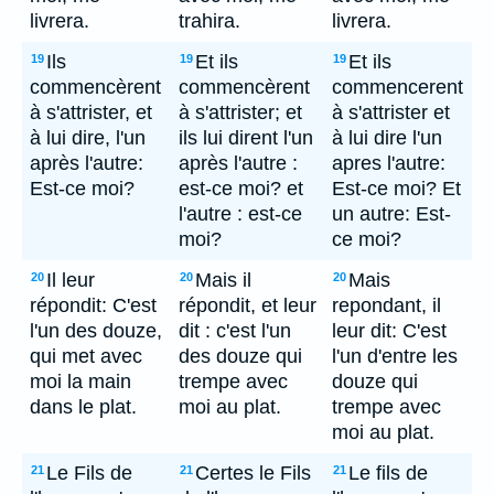
livrera.
trahira.
livrera.
Ils
Et ils
Et ils
19
19
19
commencèrent
commencèrent
commencerent
à s'attrister, et
à s'attrister; et
à s'attrister et
à lui dire, l'un
ils lui dirent l'un
à lui dire l'un
après l'autre:
après l'autre :
apres l'autre:
Est-ce moi?
est-ce moi? et
Est-ce moi? Et
l'autre : est-ce
un autre: Est-
moi?
ce moi?
Il leur
Mais il
Mais
20
20
20
répondit: C'est
répondit, et leur
repondant, il
l'un des douze,
dit : c'est l'un
leur dit: C'est
qui met avec
des douze qui
l'un d'entre les
moi la main
trempe avec
douze qui
dans le plat.
moi au plat.
trempe avec
moi au plat.
Le Fils de
Certes le Fils
Le fils de
21
21
21