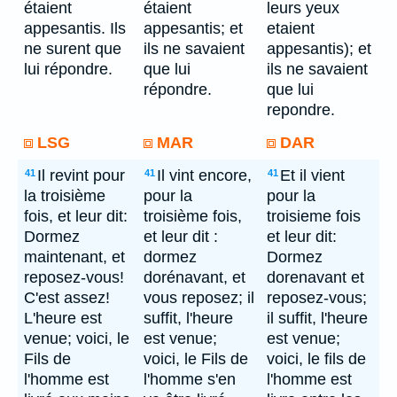
étaient
étaient
leurs yeux
appesantis. Ils
appesantis; et
etaient
ne surent que
ils ne savaient
appesantis); et
lui répondre.
que lui
ils ne savaient
répondre.
que lui
repondre.
LSG
MAR
DAR
Il revint pour
Il vint encore,
Et il vient
41
41
41
la troisième
pour la
pour la
fois, et leur dit:
troisième fois,
troisieme fois
Dormez
et leur dit :
et leur dit:
maintenant, et
dormez
Dormez
reposez-vous!
dorénavant, et
dorenavant et
C'est assez!
vous reposez; il
reposez-vous;
L'heure est
suffit, l'heure
il suffit, l'heure
venue; voici, le
est venue;
est venue;
Fils de
voici, le Fils de
voici, le fils de
l'homme est
l'homme s'en
l'homme est