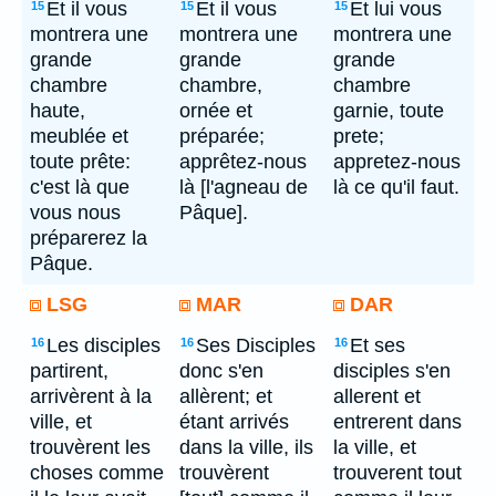
Et il vous
Et il vous
Et lui vous
15
15
15
montrera une
montrera une
montrera une
grande
grande
grande
chambre
chambre,
chambre
haute,
ornée et
garnie, toute
meublée et
préparée;
prete;
toute prête:
apprêtez-nous
appretez-nous
c'est là que
là [l'agneau de
là ce qu'il faut.
vous nous
Pâque].
préparerez la
Pâque.
LSG
MAR
DAR
Les disciples
Ses Disciples
Et ses
16
16
16
partirent,
donc s'en
disciples s'en
arrivèrent à la
allèrent; et
allerent et
ville, et
étant arrivés
entrerent dans
trouvèrent les
dans la ville, ils
la ville, et
choses comme
trouvèrent
trouverent tout