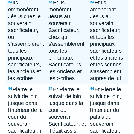
Ils
Et ils
Et ils
53
53
53
emmenèrent
menèrent
amenerent
Jésus chez le
Jésus au
Jesus au
souverain
souverain
souverain
sacrificateur,
Sacrificateur,
sacrificateur;
où
chez qui
et tous les
s'assemblèrent
s'assemblèrent
principaux
tous les
tous les
sacrificateurs
principaux
principaux
et les anciens
sacrificateurs,
Sacrificateurs,
et les scribes
les anciens et
les Anciens et
s'assemblent
les scribes.
les Scribes.
aupres de lui.
Pierre le
Et Pierre le
Et Pierre le
54
54
54
suivit de loin
suivait de loin
suivit de loin,
jusque dans
jusque dans la
jusque dans
l'intérieur de la
cour du
l'interieur du
cour du
souverain
palais du
souverain
Sacrificateur; et
souverain
sacrificateur; il
il était assis
sacrificateur,