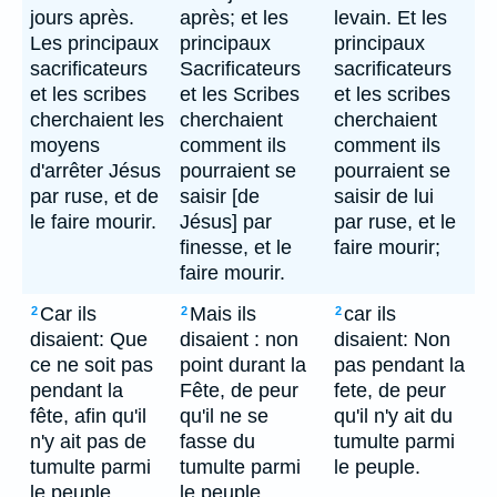
jours après.
après; et les
levain. Et les
Les principaux
principaux
principaux
sacrificateurs
Sacrificateurs
sacrificateurs
et les scribes
et les Scribes
et les scribes
cherchaient les
cherchaient
cherchaient
moyens
comment ils
comment ils
d'arrêter Jésus
pourraient se
pourraient se
par ruse, et de
saisir [de
saisir de lui
le faire mourir.
Jésus] par
par ruse, et le
finesse, et le
faire mourir;
faire mourir.
Car ils
Mais ils
car ils
2
2
2
disaient: Que
disaient : non
disaient: Non
ce ne soit pas
point durant la
pas pendant la
pendant la
Fête, de peur
fete, de peur
fête, afin qu'il
qu'il ne se
qu'il n'y ait du
n'y ait pas de
fasse du
tumulte parmi
tumulte parmi
tumulte parmi
le peuple.
le peuple.
le peuple.