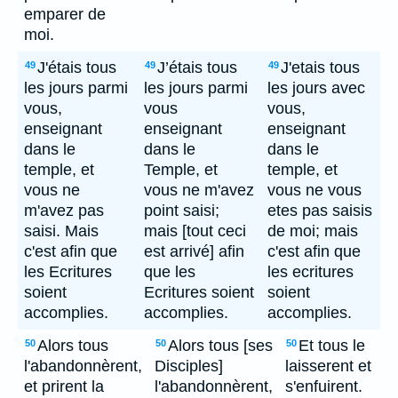
emparer de
moi.
J'étais tous
J’étais tous
J'etais tous
49
49
49
les jours parmi
les jours parmi
les jours avec
vous,
vous
vous,
enseignant
enseignant
enseignant
dans le
dans le
dans le
temple, et
Temple, et
temple, et
vous ne
vous ne m'avez
vous ne vous
m'avez pas
point saisi;
etes pas saisis
saisi. Mais
mais [tout ceci
de moi; mais
c'est afin que
est arrivé] afin
c'est afin que
les Ecritures
que les
les ecritures
soient
Ecritures soient
soient
accomplies.
accomplies.
accomplies.
Alors tous
Alors tous [ses
Et tous le
50
50
50
l'abandonnèrent,
Disciples]
laisserent et
et prirent la
l'abandonnèrent,
s'enfuirent.