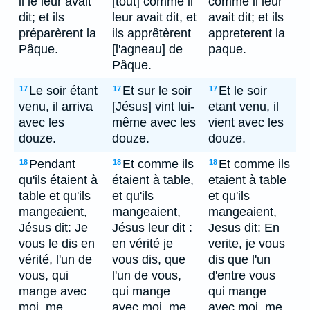
il le leur avait
[tout] comme il
comme il leur
dit; et ils
leur avait dit, et
avait dit; et ils
préparèrent la
ils apprêtèrent
appreterent la
Pâque.
[l'agneau] de
paque.
Pâque.
Le soir étant
Et sur le soir
Et le soir
17
17
17
venu, il arriva
[Jésus] vint lui-
etant venu, il
avec les
même avec les
vient avec les
douze.
douze.
douze.
Pendant
Et comme ils
Et comme ils
18
18
18
qu'ils étaient à
étaient à table,
etaient à table
table et qu'ils
et qu'ils
et qu'ils
mangeaient,
mangeaient,
mangeaient,
Jésus dit: Je
Jésus leur dit :
Jesus dit: En
vous le dis en
en vérité je
verite, je vous
vérité, l'un de
vous dis, que
dis que l'un
vous, qui
l'un de vous,
d'entre vous
mange avec
qui mange
qui mange
moi, me
avec moi, me
avec moi, me