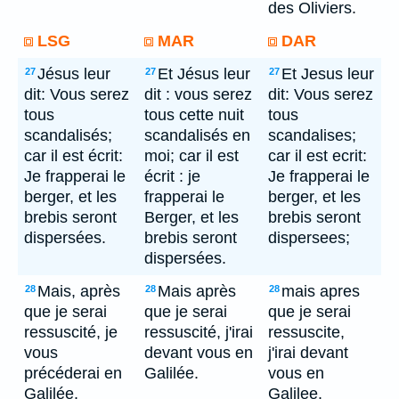
des Oliviers.
LSG
MAR
DAR
Jésus leur
Et Jésus leur
Et Jesus leur
27
27
27
dit: Vous serez
dit : vous serez
dit: Vous serez
tous
tous cette nuit
tous
scandalisés;
scandalisés en
scandalises;
car il est écrit:
moi; car il est
car il est ecrit:
Je frapperai le
écrit : je
Je frapperai le
berger, et les
frapperai le
berger, et les
brebis seront
Berger, et les
brebis seront
dispersées.
brebis seront
dispersees;
dispersées.
Mais, après
Mais après
mais apres
28
28
28
que je serai
que je serai
que je serai
ressuscité, je
ressuscité, j'irai
ressuscite,
vous
devant vous en
j'irai devant
précéderai en
Galilée.
vous en
Galilée.
Galilee.