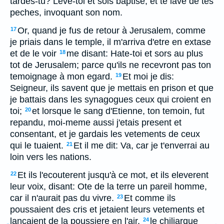
tardes-tu? Leve-toi et sois baptise, et te lave de tes
peches, invoquant son nom.
Or, quand je fus de retour à Jerusalem, comme
17
je priais dans le temple, il m'arriva d'etre en extase
et de le voir
me disant: Hate-toi et sors au plus
18
tot de Jerusalem; parce qu'ils ne recevront pas ton
temoignage à mon egard.
Et moi je dis:
19
Seigneur, ils savent que je mettais en prison et que
je battais dans les synagogues ceux qui croient en
toi;
et lorsque le sang d'Etienne, ton temoin, fut
20
repandu, moi-meme aussi j'etais present et
consentant, et je gardais les vetements de ceux
qui le tuaient.
Et il me dit: Va, car je t'enverrai au
21
loin vers les nations.
Et ils l'ecouterent jusqu'à ce mot, et ils eleverent
22
leur voix, disant: Ote de la terre un pareil homme,
car il n'aurait pas du vivre.
Et comme ils
23
poussaient des cris et jetaient leurs vetements et
lançaient de la poussiere en l'air,
le chiliarque
24