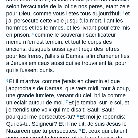
selon l'exactitude de la loi de nos peres, etant zele
pour Dieu, comme vous l'etes tous aujourd'hui;
et
4
j'ai persecute cette voie jusqu'à la mort, liant les
hommes et les femmes, et les livrant pour etre mis
en prison,
comme le souverain sacrificateur
5
meme m'en est temoin, et tout le corps des
anciens, desquels aussi ayant reçu des lettres
pour les freres, j'allais à Damas, afin d'amener lies
à Jerusalem ceux aussi qui se trouvaient là, pour
qu'ils fussent punis.
Et il m'arriva, comme j'etais en chemin et que
6
j'approchais de Damas, que vers midi, tout à coup,
une grande lumiere, venant du ciel, brilla comme
un eclair autour de moi.
Et je tombai sur le sol, et
7
j'entendis une voix qui me disait: Saul! Saul!
pourquoi me persecutes-tu?
Et moi je repondis:
8
Qui es-tu, Seigneur? Et il me dit: Je suis Jesus le
Nazareen que tu persecutes.
Et ceux qui etaient
9