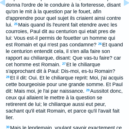
donna l'ordre de le conduire à la forteresse, disant
qu'on le mit à la question par le fouet, afin
d'apprendre pour quel sujet ils criaient ainsi contre
lui.
Mais quand ils l'eurent fait etendre avec les
25
courroies, Paul dit au centurion qui etait pres de
lui: Vous est-il permis de fouetter un homme qui
est Romain et qui n'est pas condamne?
Et quand
26
le centurion entendit cela, il s'en alla faire son
rapport au chiliarque, disant: Que vas-tu faire? car
cet homme est Romain.
Et le chiliarque
27
s'approchant dit à Paul: Dis-moi, es-tu Romain?
Et il dit: Oui. Et le chiliarque reprit: Moi, j'ai acquis
28
cette bourgeoisie pour une grande somme. Et Paul
dit: Mais moi, je l'ai par naissance.
Aussitot donc,
29
ceux qui allaient le mettre à la question se
retirerent de lui; le chiliarque aussi eut peur,
sachant qu'il etait Romain, et parce qu'il l'avait fait
lier.
Mais le lendemain, voulant savoir exactement ce
30