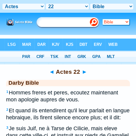
Bible
>
DAR
> Actes 22
◄
Actes 22
►
Darby Bible
Hommes freres et peres, ecoutez maintenant
1
mon apologie aupres de vous.
Et quand ils entendirent qu'il leur parlait en langue
2
hebraique, ils firent silence encore plus; et il dit:
Je suis Juif, ne à Tarse de Cilicie, mais eleve
3
dans cette ville-ci, et instruit aux pieds de Gamaliel