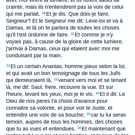
avec moi virent la lumiere, et ils furent saisis de
crainte, mais ils n'entendirent pas la voix de celui
qui me parlait.
Et je dis: Que dois-je faire,
10
Seigneur? Et le Seigneur me dit: Leve-toi et va à
Damas, et là on te parlera de toutes les choses
qu'il t'est ordonne de faire.
Et comme je n'y
11
voyais pas, à cause de la gloire de cette lumiere,
j'arrivai à Damas, ceux qui etaient avec moi me
conduisant par la main.
Et un certain Ananias, homme pieux selon la loi,
12
et qui avait un bon temoignage de tous les Juifs
qui demeuraient là,
venant vers moi et se tenant
13
là, me dit: Saul, frere, recouvre la vue. Et sur
l'heure, levant les yeux, moi je le vis.
Et il dit: Le
14
Dieu de nos peres t'a choisi d'avance pour
connaitre sa volonte, et pour voir le Juste, et
entendre une voix de sa bouche;
car tu lui seras
15
temoin, aupres de tous les hommes, des choses
que tu as vues et entendues.
Et maintenant que
16