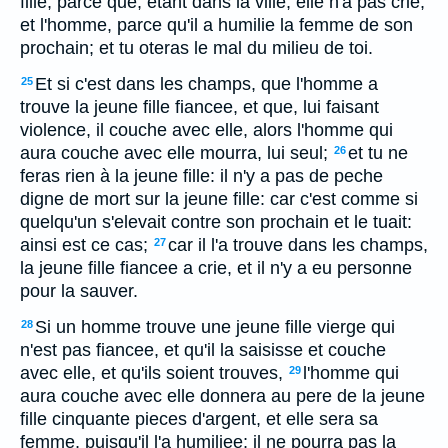
fille, parce que, etant dans la ville, elle n'a pas crie,
et l'homme, parce qu'il a humilie la femme de son
prochain; et tu oteras le mal du milieu de toi.
Et si c'est dans les champs, que l'homme a
25
trouve la jeune fille fiancee, et que, lui faisant
violence, il couche avec elle, alors l'homme qui
aura couche avec elle mourra, lui seul;
et tu ne
26
feras rien à la jeune fille: il n'y a pas de peche
digne de mort sur la jeune fille: car c'est comme si
quelqu'un s'elevait contre son prochain et le tuait:
ainsi est ce cas;
car il l'a trouve dans les champs,
27
la jeune fille fiancee a crie, et il n'y a eu personne
pour la sauver.
Si un homme trouve une jeune fille vierge qui
28
n'est pas fiancee, et qu'il la saisisse et couche
avec elle, et qu'ils soient trouves,
l'homme qui
29
aura couche avec elle donnera au pere de la jeune
fille cinquante pieces d'argent, et elle sera sa
femme, puisqu'il l'a humiliee; il ne pourra pas la