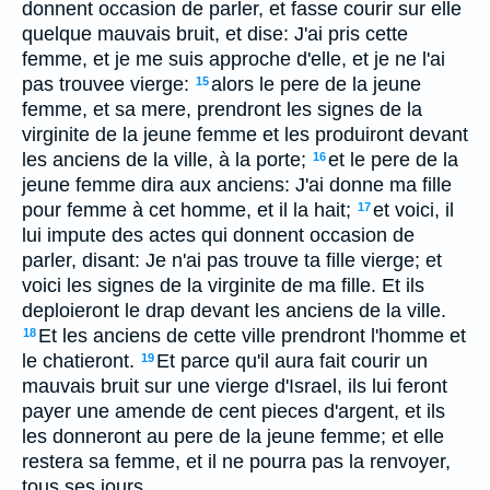
donnent occasion de parler, et fasse courir sur elle
quelque mauvais bruit, et dise: J'ai pris cette
femme, et je me suis approche d'elle, et je ne l'ai
pas trouvee vierge:
alors le pere de la jeune
15
femme, et sa mere, prendront les signes de la
virginite de la jeune femme et les produiront devant
les anciens de la ville, à la porte;
et le pere de la
16
jeune femme dira aux anciens: J'ai donne ma fille
pour femme à cet homme, et il la hait;
et voici, il
17
lui impute des actes qui donnent occasion de
parler, disant: Je n'ai pas trouve ta fille vierge; et
voici les signes de la virginite de ma fille. Et ils
deploieront le drap devant les anciens de la ville.
Et les anciens de cette ville prendront l'homme et
18
le chatieront.
Et parce qu'il aura fait courir un
19
mauvais bruit sur une vierge d'Israel, ils lui feront
payer une amende de cent pieces d'argent, et ils
les donneront au pere de la jeune femme; et elle
restera sa femme, et il ne pourra pas la renvoyer,
tous ses jours.