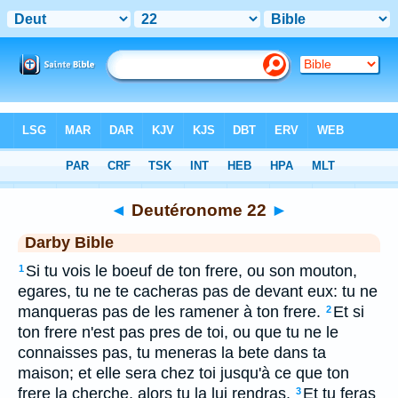
Bible
>
DAR
> Deutéronome 22
◄
Deutéronome 22
►
Darby Bible
Si tu vois le boeuf de ton frere, ou son mouton,
1
egares, tu ne te cacheras pas de devant eux: tu ne
manqueras pas de les ramener à ton frere.
Et si
2
ton frere n'est pas pres de toi, ou que tu ne le
connaisses pas, tu meneras la bete dans ta
maison; et elle sera chez toi jusqu'à ce que ton
frere la cherche, alors tu la lui rendras.
Et tu feras
3