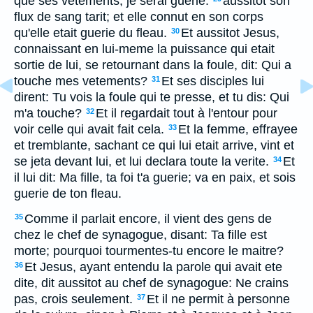
que ses vetements, je serai guerie.
aussitot son
flux de sang tarit; et elle connut en son corps
qu'elle etait guerie du fleau.
Et aussitot Jesus,
30
connaissant en lui-meme la puissance qui etait
sortie de lui, se retournant dans la foule, dit: Qui a
touche mes vetements?
Et ses disciples lui
31
dirent: Tu vois la foule qui te presse, et tu dis: Qui
m'a touche?
Et il regardait tout à l'entour pour
32
voir celle qui avait fait cela.
Et la femme, effrayee
33
et tremblante, sachant ce qui lui etait arrive, vint et
se jeta devant lui, et lui declara toute la verite.
Et
34
il lui dit: Ma fille, ta foi t'a guerie; va en paix, et sois
guerie de ton fleau.
Comme il parlait encore, il vient des gens de
35
chez le chef de synagogue, disant: Ta fille est
morte; pourquoi tourmentes-tu encore le maitre?
Et Jesus, ayant entendu la parole qui avait ete
36
dite, dit aussitot au chef de synagogue: Ne crains
pas, crois seulement.
Et il ne permit à personne
37