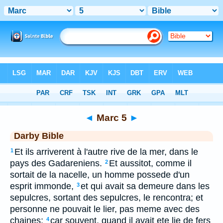
Bible
>
DAR
> Marc 5
◄
Marc 5
►
Darby Bible
Et ils arriverent à l'autre rive de la mer, dans le
1
pays des Gadareniens.
Et aussitot, comme il
2
sortait de la nacelle, un homme possede d'un
esprit immonde,
et qui avait sa demeure dans les
3
sepulcres, sortant des sepulcres, le rencontra; et
personne ne pouvait le lier, pas meme avec des
chaines;
car souvent, quand il avait ete lie de fers
4