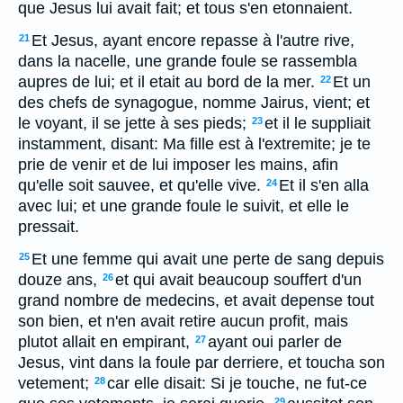
que Jesus lui avait fait; et tous s'en etonnaient.
Et Jesus, ayant encore repasse à l'autre rive,
21
dans la nacelle, une grande foule se rassembla
aupres de lui; et il etait au bord de la mer.
Et un
22
des chefs de synagogue, nomme Jairus, vient; et
le voyant, il se jette à ses pieds;
et il le suppliait
23
instamment, disant: Ma fille est à l'extremite; je te
prie de venir et de lui imposer les mains, afin
qu'elle soit sauvee, et qu'elle vive.
Et il s'en alla
24
avec lui; et une grande foule le suivit, et elle le
pressait.
Et une femme qui avait une perte de sang depuis
25
douze ans,
et qui avait beaucoup souffert d'un
26
grand nombre de medecins, et avait depense tout
son bien, et n'en avait retire aucun profit, mais
plutot allait en empirant,
ayant oui parler de
27
Jesus, vint dans la foule par derriere, et toucha son
vetement;
car elle disait: Si je touche, ne fut-ce
28
29