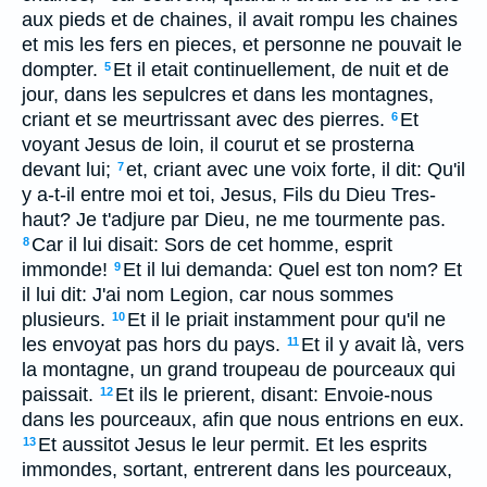
aux pieds et de chaines, il avait rompu les chaines
et mis les fers en pieces, et personne ne pouvait le
dompter.
Et il etait continuellement, de nuit et de
5
jour, dans les sepulcres et dans les montagnes,
criant et se meurtrissant avec des pierres.
Et
6
voyant Jesus de loin, il courut et se prosterna
devant lui;
et, criant avec une voix forte, il dit: Qu'il
7
y a-t-il entre moi et toi, Jesus, Fils du Dieu Tres-
haut? Je t'adjure par Dieu, ne me tourmente pas.
Car il lui disait: Sors de cet homme, esprit
8
immonde!
Et il lui demanda: Quel est ton nom? Et
9
il lui dit: J'ai nom Legion, car nous sommes
plusieurs.
Et il le priait instamment pour qu'il ne
10
les envoyat pas hors du pays.
Et il y avait là, vers
11
la montagne, un grand troupeau de pourceaux qui
paissait.
Et ils le prierent, disant: Envoie-nous
12
dans les pourceaux, afin que nous entrions en eux.
Et aussitot Jesus le leur permit. Et les esprits
13
immondes, sortant, entrerent dans les pourceaux,