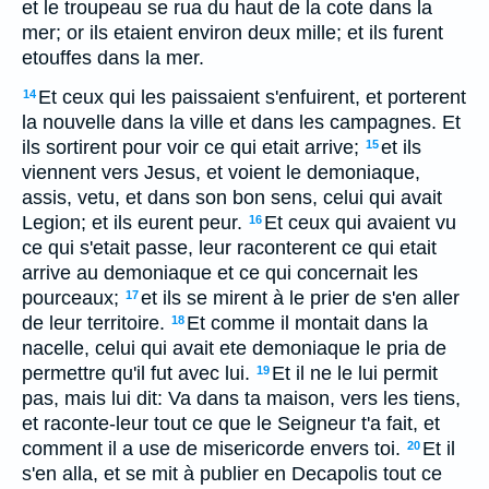
et le troupeau se rua du haut de la cote dans la
mer; or ils etaient environ deux mille; et ils furent
etouffes dans la mer.
Et ceux qui les paissaient s'enfuirent, et porterent
14
la nouvelle dans la ville et dans les campagnes. Et
ils sortirent pour voir ce qui etait arrive;
et ils
15
viennent vers Jesus, et voient le demoniaque,
assis, vetu, et dans son bon sens, celui qui avait
Legion; et ils eurent peur.
Et ceux qui avaient vu
16
ce qui s'etait passe, leur raconterent ce qui etait
arrive au demoniaque et ce qui concernait les
pourceaux;
et ils se mirent à le prier de s'en aller
17
de leur territoire.
Et comme il montait dans la
18
nacelle, celui qui avait ete demoniaque le pria de
permettre qu'il fut avec lui.
Et il ne le lui permit
19
pas, mais lui dit: Va dans ta maison, vers les tiens,
et raconte-leur tout ce que le Seigneur t'a fait, et
comment il a use de misericorde envers toi.
Et il
20
s'en alla, et se mit à publier en Decapolis tout ce