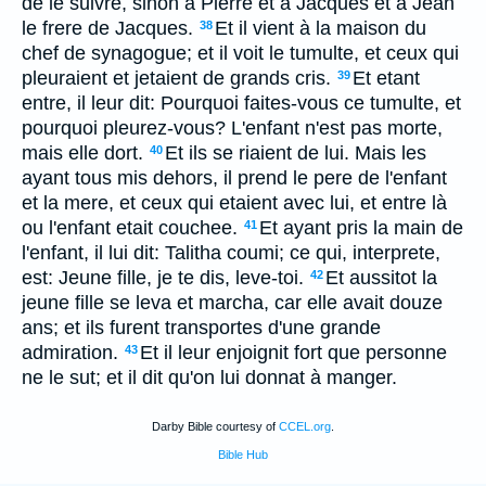
de le suivre, sinon à Pierre et à Jacques et à Jean
le frere de Jacques.
Et il vient à la maison du
38
chef de synagogue; et il voit le tumulte, et ceux qui
pleuraient et jetaient de grands cris.
Et etant
39
entre, il leur dit: Pourquoi faites-vous ce tumulte, et
pourquoi pleurez-vous? L'enfant n'est pas morte,
mais elle dort.
Et ils se riaient de lui. Mais les
40
ayant tous mis dehors, il prend le pere de l'enfant
et la mere, et ceux qui etaient avec lui, et entre là
ou l'enfant etait couchee.
Et ayant pris la main de
41
l'enfant, il lui dit: Talitha coumi; ce qui, interprete,
est: Jeune fille, je te dis, leve-toi.
Et aussitot la
42
jeune fille se leva et marcha, car elle avait douze
ans; et ils furent transportes d'une grande
admiration.
Et il leur enjoignit fort que personne
43
ne le sut; et il dit qu'on lui donnat à manger.
Darby Bible courtesy of
CCEL.org
.
Bible Hub