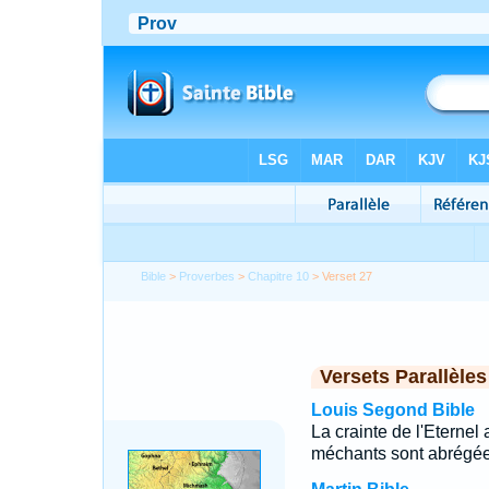
Bible
>
Proverbes
>
Chapitre 10
> Verset 27
Versets Parallèles
Louis Segond Bible
La crainte de l'Eternel
méchants sont abrégée