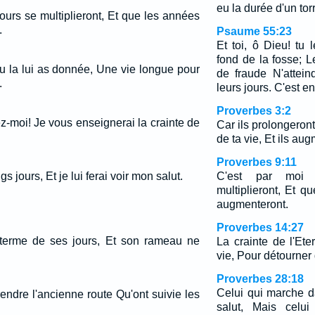
eu la durée d'un tor
ours se multiplieront, Et que les années
.
Psaume 55:23
Et toi, ô Dieu! tu
fond de la fosse;
 tu la lui as donnée, Une vie longue pour
de fraude N'attein
.
leurs jours. C'est en
Proverbes 3:2
z-moi! Je vous enseignerai la crainte de
Car ils prolongeront
de ta vie, Et ils aug
Proverbes 9:11
s jours, Et je lui ferai voir mon salut.
C'est par moi
multiplieront, Et q
augmenteront.
Proverbes 14:27
e terme de ses jours, Et son rameau ne
La crainte de l'Et
vie, Pour détourner
Proverbes 28:18
Celui qui marche da
endre l'ancienne route Qu'ont suivie les
salut, Mais celui