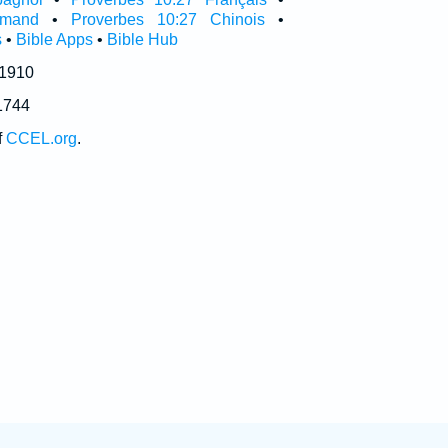
emand
•
Proverbes 10:27 Chinois
•
s
•
Bible Apps
•
Bible Hub
 1910
1744
f
CCEL.org
.