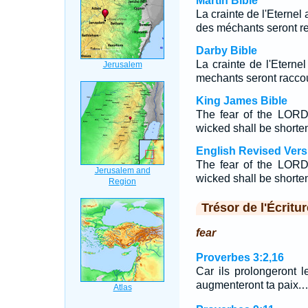
Martin Bible
La crainte de l'Eternel
des méchants seront re
Darby Bible
La crainte de l'Eterne
mechants seront raccou
King James Bible
The fear of the LORD 
wicked shall be shorte
English Revised Vers
The fear of the LORD 
wicked shall be shorte
Trésor de l'Écritur
fear
Proverbes 3:2,16
Car ils prolongeront l
augmenteront ta paix.