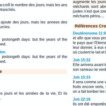
augmente les jour
 accroît le nombre des jours; mais les ans
méchants sont abr
tranchés.
justes n'est que jo
méchants périra.…
l ajoute des jours, mais les annees des
Références Cro
rcies.
Deutéronome 11:9
et afin que vous pr
prolongeth days: but the years of the
le pays que l'Etern
ned.
leur donner, à eux e
ion
où coulent le lait et 
prolongeth days: but the years of the
Job 15:32
ned.
Elle arrivera avant 
son rameau ne verdi
e
Job 15:33
Il sera comme une 
fruits encore verts
on a fait tomber les 
es jours et les années de ta vie, Et ils
…
Job 22:16
Ils ont été emportés