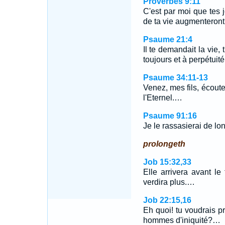
Proverbes 9:11
C'est par moi que tes j
de ta vie augmenteront
Psaume 21:4
Il te demandait la vie,
toujours et à perpétuité
Psaume 34:11-13
Venez, mes fils, écoute
l'Eternel.…
Psaume 91:16
Je le rassasierai de long
prolongeth
Job 15:32,33
Elle arrivera avant l
verdira plus.…
Job 22:15,16
Eh quoi! tu voudrais pr
hommes d'iniquité?…