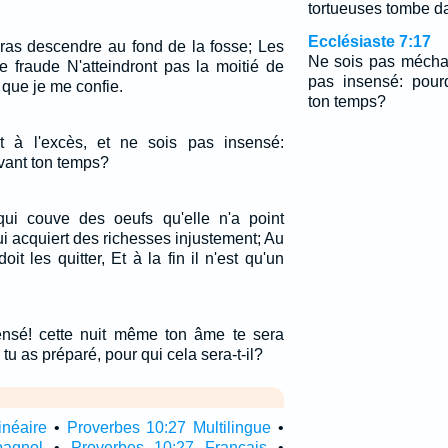
tortueuses tombe da
Ecclésiaste 7:17
feras descendre au fond de la fosse; Les
Ne sois pas méchan
fraude N'atteindront pas la moitié de
pas insensé: pour
i que je me confie.
ton temps?
 à l'excès, et ne sois pas insensé:
vant ton temps?
i couve des oeufs qu'elle n'a point
ui acquiert des richesses injustement; Au
oit les quitter, Et à la fin il n'est qu'un
sensé! cette nuit même ton âme te sera
u as préparé, pour qui cela sera-t-il?
inéaire
•
Proverbes 10:27 Multilingue
•
pagnol
•
Proverbes 10:27 Français
•