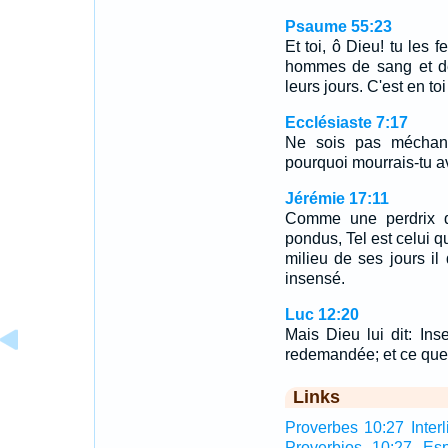
Psaume 55:23
Et toi, ô Dieu! tu les 
hommes de sang et de 
leurs jours. C'est en to
Ecclésiaste 7:17
Ne sois pas méchant
pourquoi mourrais-tu a
Jérémie 17:11
Comme une perdrix qu
pondus, Tel est celui q
milieu de ses jours il d
insensé.
Luc 12:20
Mais Dieu lui dit: In
redemandée; et ce que t
Links
Proverbes 10:27 Interl
Proverbios 10:27 Es