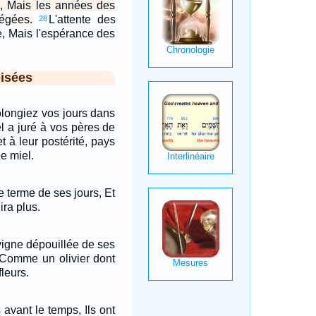
s, Mais les années des
égées.
L'attente des
28
ie, Mais l'espérance des
isées
olongiez vos jours dans
el a juré à vos pères de
t à leur postérité, pays
le miel.
le terme de ses jours, Et
ra plus.
vigne dépouillée de ses
, Comme un olivier dont
fleurs.
 avant le temps, Ils ont