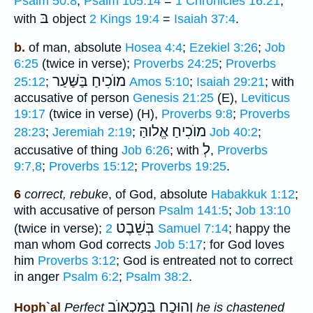
Psalm 50:8
;
Psalm 105:14
=
1 Chronicles 16:21
;
בּ
with
object
2 Kings 19:4
=
Isaiah 37:4
.
b.
of man, absolute
Hosea 4:4
;
Ezekiel 3:26
;
Job
6:25
(twice in verse);
Proverbs 24:25
;
Proverbs
מוֺכִיחַ בַּשַּׁעַר
25:12
;
Amos 5:10
;
Isaiah 29:21
; with
accusative of person
Genesis 21:25
(E),
Leviticus
19:17
(twice in verse) (H),
Proverbs 9:8
;
Proverbs
מוֺכִיחַ אֱלוהַּ
28:23
;
Jeremiah 2:19
;
Job 40:2
;
לְ
accusative of thing
Job 6:26
; with
,
Proverbs
9:7,8
;
Proverbs 15:12
;
Proverbs 19:25
.
6
correct, rebuke
, of God, absolute
Habakkuk 1:12
;
with accusative of person
Psalm 141:5
;
Job 13:10
בְּשֵׁבֶט
(twice in verse);
2 Samuel 7:14
; happy the
man whom God corrects
Job 5:17
; for God loves
him
Proverbs 3:12
; God is entreated not to correct
in anger
Psalm 6:2
;
Psalm 38:2
.
וְהוּכַח בְּמַכְאוֺב
Hoph`al
Perfect
he is chastened