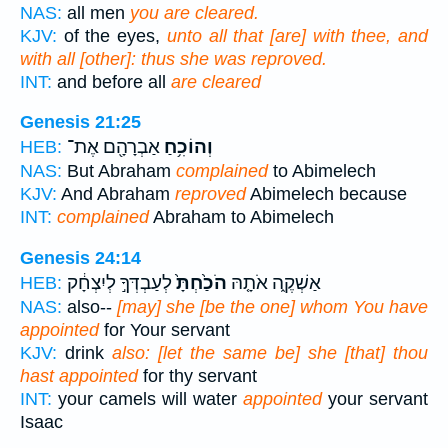
NAS:
all men
you are cleared.
KJV:
of the eyes,
unto all that [are] with thee, and
with all [other]: thus she was reproved.
INT:
and before all
are cleared
Genesis 21:25
וְהוֹכִ֥חַ
אַבְרָהָ֖ם אֶת־
HEB:
NAS:
But Abraham
complained
to Abimelech
KJV:
And Abraham
reproved
Abimelech because
INT:
complained
Abraham to Abimelech
Genesis 24:14
אַשְׁקֶ֑ה אֹתָ֤הּ
הֹכַ֙חְתָּ֙
לְעַבְדְּךָ֣ לְיִצְחָ֔ק
HEB:
NAS:
also--
[may] she [be the one] whom You have
appointed
for Your servant
KJV:
drink
also: [let the same be] she [that] thou
hast appointed
for thy servant
INT:
your camels will water
appointed
your servant
Isaac