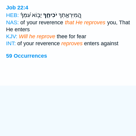
Job 22:4
הֲֽ֭מִיִּרְאָ֣תְךָ
יֹכִיחֶ֑ךָ
יָב֥וֹא עִ֝מְּךָ֗
HEB:
NAS:
of your reverence
that He reproves
you, That
He enters
KJV:
Will he reprove
thee for fear
INT:
of your reverence
reproves
enters against
59 Occurrences