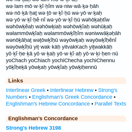
wə·lam·mō·w·ḵî·ḥîm wə·niw·wā·ḵə·ḥāh
wə·nō·ḵā·ḥaṯ wə·ṯō·w·ḵî·ḥū wə·yō·w·ḵaḥ
wə·yō·w·ḵî·ḥê·nî wə·yō·w·ḵî·ḥū wəhōḵaḥtîw
wəhōwḵêaḥ wəhōwḵiaḥ wəhōwḵîaḥ wəhūḵaḥ
wəlammōwḵîaḥ wəlammōwḵîḥîm wəniwwāḵəḥāh
wənōḵāḥaṯ wəṯōwḵîḥū wəyōwḵaḥ wəyōwḵîḥênî
wəyōwḵîḥū yiṯ·wak·kāḥ yitvakKach yiṯwakkāḥ
yō·ḵî·ḥe·ḵā yō·w·ḵaḥ yō·w·ḵî·aḥ yō·w·ḵi·ḥen·nū
yoChach yoChiach yochiChecha yochiChennu
yōḵîḥeḵā yōwḵaḥ yōwḵîaḥ yōwḵiḥennū
Links
Interlinear Greek
•
Interlinear Hebrew
•
Strong's
Numbers
•
Englishman's Greek Concordance
•
Englishman's Hebrew Concordance
•
Parallel Texts
Englishman's Concordance
Strong's Hebrew 3198