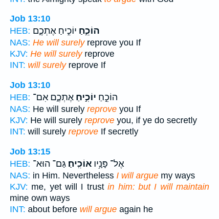
Job 13:10
הוֹכֵ֣חַ
יוֹכִ֣יחַ אֶתְכֶ֑ם
HEB:
NAS:
He will surely
reprove you If
KJV:
He will surely
reprove
INT:
will surely
reprove If
Job 13:10
הוֹכֵ֣חַ
יוֹכִ֣יחַ
אֶתְכֶ֑ם אִם־
HEB:
NAS:
He will surely
reprove
you If
KJV:
He will surely
reprove
you, if ye do secretly
INT:
will surely
reprove
If secretly
Job 13:15
אֶל־ פָּנָ֥יו
אוֹכִֽיחַ׃
גַּם־ הוּא־
HEB:
NAS:
in Him. Nevertheless
I will argue
my ways
KJV:
me, yet will I trust
in him: but I will maintain
mine own ways
INT:
about before
will argue
again he