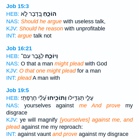
Job 15:3
הוֹכֵ֣חַ
בְּ֭דָבָר לֹ֣א
HEB:
NAS:
Should he argue
with useless talk,
KJV:
Should he reason
with unprofitable
INT:
argue
talk not
Job 16:21
וְיוֹכַ֣ח
לְגֶ֣בֶר עִם־
HEB:
NAS:
O that a man
might plead
with God
KJV:
O that one might plead
for a man
INT:
plead
A man with
Job 19:5
עָלַ֣י תַּגְדִּ֑ילוּ
וְתוֹכִ֥יחוּ
עָ֝לַ֗י חֶרְפָּתִּֽי׃
HEB:
NAS:
yourselves against
me And prove
my
disgrace
KJV:
ye will magnify
[yourselves] against me, and
plead
against me my reproach:
INT:
against vaunt
and prove
against my disgrace