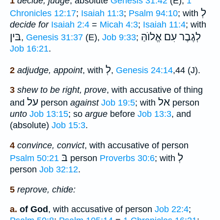
1
decide, judge
, absolute
Genesis 31:42
(E),
1
לְ
Chronicles 12:17
;
Isaiah 11:3
;
Psalm 94:10
; with
decide for
Isaiah 2:4
=
Micah 4:3
;
Isaiah 11:4
; with
לְגֶבֶר עִם אֱלוֺהַּ
בּין
,
Genesis 31:37
(E),
Job 9:33
;
Job 16:21
.
לְ
2
adjudge, appoint
, with
,
Genesis 24:14
,44 (J).
3
shew to be right, prove
, with accusative of thing
אל
על
and
person
against
Job 19:5
; with
person
unto
Job 13:15
; so
argue
before
Job 13:3
, and
(absolute)
Job 15:3
.
4
convince, convict
, with accusative of person
לְ
בּ
Psalm 50:21
person
Proverbs 30:6
; with
person
Job 32:12
.
5
reprove, chide:
a.
of God
, with accusative of person
Job 22:4
;