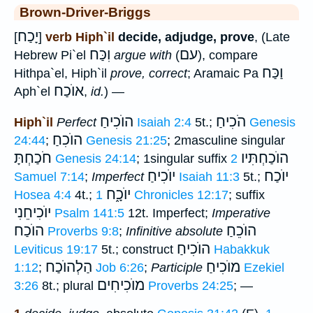
Brown-Driver-Briggs
יָכַח
[
]
verb Hiph`il
decide, adjudge, prove
, (Late
עם
וִכַּח
Hebrew Pi`el
argue with
(
), compare
וַכַּח
Hithpa`el, Hiph`il
prove, correct
; Aramaic Pa
אוֺכַח
Aph`el
,
id.
) —
הֹכִיחַ
הוֺכִיחַ
Hiph`il
Perfect
Isaiah 2:4
5t.;
Genesis
הוֺכִחַ
24:44
;
Genesis 21:25
; 2masculine singular
הוֺכַחְתִּיו
חֹכַחְתָּ
Genesis 24:14
; 1singular suffix
2
יוֺכַח
יוֺכִיחַ
Samuel 7:14
;
Imperfect
Isaiah 11:3
5t.;
יוֺכָ֑ח
Hosea 4:4
4t.;
1 Chronicles 12:17
; suffix
יוֺכִיחֵנִי
Psalm 141:5
12t. Imperfect;
Imperative
הוֺכֵחַ
הוֺכַח
Proverbs 9:8
;
Infinitive absolute
הוֺכִיחַ
Leviticus 19:17
5t.; construct
Habakkuk
מוֺכִיחַ
הַלְהוֺכַח
1:12
;
Job 6:26
;
Participle
Ezekiel
מוֺכִיחִים
3:26
8t.; plural
Proverbs 24:25
; —