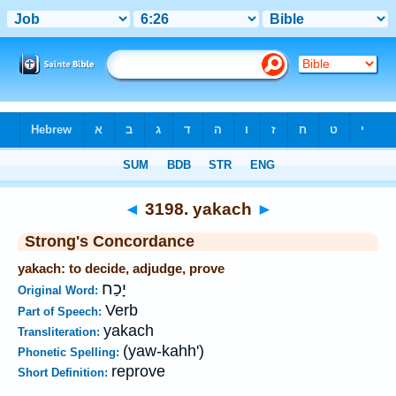
Bible
>
Strong's
>
Hebrew
> 3198
◄
3198. yakach
►
Strong's Concordance
yakach: to decide, adjudge, prove
יָכַח
Original Word:
Verb
Part of Speech:
yakach
Transliteration:
(yaw-kahh')
Phonetic Spelling:
reprove
Short Definition: