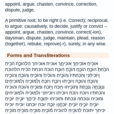
appoint, argue, chasten, convince, correction,
dispute, judge,
A primitive root; to be right (i.e. Correct); reciprocal,
to argue; causatively, to decide, justify or convict --
appoint, argue, chasten, convince, correct(-ion),
daysman, dispute, judge, maintain, plead, reason
(together), rebuke, reprove(-r), surely, in any wise.
Forms and Transliterations
אוֹכִֽיחַ׃ אוֹכִיחֲךָ֖ אוֹכִיחֶ֑ךָ אוכיח׃ אוכיחך הַלְהוֹכַ֣ח הֹכִ֥יחַ
הֹכַ֙חְתָּ֙ הוֹכֵ֣חַ הוֹכֵ֣חַֽ הוֹכֵ֤חַ הוֹכַ֥ח הוכח הכחת הכיח הלהוכח
וְֽיוֹכִיחֵ֗נִי וְהֹֽכַחְתִּיו֙ וְהוֹכִ֖יחַ וְהוֹכִ֙יחַ֙ וְהוֹכִ֛יחַ וְהוֹכִ֥חַ וְהוֹכִ֥יחַ
וְהוֹכֵ֖חַ וְהוּכַ֣ח וְיוֹכִ֖יחוּ וְיוֹכַ֣ח וְיוֹכַֽח׃ וְלַמּוֹכִ֥יחַ וְלַמּוֹכִיחִ֥ים
וְנִוָּֽכְחָ֖ה וְנֹכָֽחַת׃ וְתוֹכִ֥יחוּ וַיּ֖וֹכַח וַיּ֥וֹכַח וּמוֹכִ֖יחַ והוכח והוכיח
והכחתיו ויוכח ויוכח׃ ויוכיחו ויוכיחני ולמוכיח ולמוכיחים
ומוכיח ונוכחה ונכחת׃ ותוכיחו יִתְוַכָּֽח׃ יֹכִיחֶ֑ךָ יּוֹכִ֖יחַ יוֹכִ֑יחַ
יוֹכִ֖יחַ יוֹכִ֣יחַ יוֹכִֽיחַ׃ יוֹכִחֶ֣נּֽוּ יוֹכַ֣ח יוכח יוכחנו יוכיח יוכיח׃
יכיחך יתוכח׃ לְהוֹכִ֥יחַ להוכיח מ֘וֹכִ֤יחַ מוֹכִ֑יחַ מוֹכִ֖יחַ מוֹכִ֥יחַ