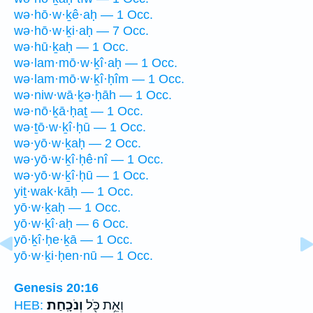
wə·hō·w·ḵê·aḥ — 1 Occ.
wə·hō·w·ḵi·aḥ — 7 Occ.
wə·hū·ḵaḥ — 1 Occ.
wə·lam·mō·w·ḵî·aḥ — 1 Occ.
wə·lam·mō·w·ḵî·ḥîm — 1 Occ.
wə·niw·wā·ḵə·ḥāh — 1 Occ.
wə·nō·ḵā·ḥaṯ — 1 Occ.
wə·ṯō·w·ḵî·ḥū — 1 Occ.
wə·yō·w·ḵaḥ — 2 Occ.
wə·yō·w·ḵî·ḥê·nî — 1 Occ.
wə·yō·w·ḵî·ḥū — 1 Occ.
yiṯ·wak·kāḥ — 1 Occ.
yō·w·ḵaḥ — 1 Occ.
yō·w·ḵî·aḥ — 6 Occ.
yō·ḵî·ḥe·ḵā — 1 Occ.
yō·w·ḵi·ḥen·nū — 1 Occ.
Genesis 20:16
וְאֵ֥ת כֹּ֖ל
וְנֹכָֽחַת׃
HEB: