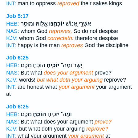
INT:
man to oppress
reproved
their sakes kings
Job 5:17
אַשְׁרֵ֣י אֱ֭נוֹשׁ
יוֹכִחֶ֣נּֽוּ
אֱל֑וֹהַּ וּמוּסַ֥ר
HEB:
NAS:
whom God
reproves,
So do not despise
KJV:
whom God
correcteth:
therefore despise
INT:
happy is the man
reproves
God the discipline
Job 6:25
יֹ֑שֶׁר וּמַה־
יּוֹכִ֖יחַ
הוֹכֵ֣חַ מִכֶּֽם׃
HEB:
NAS:
But what
does your argument
prove?
KJV:
words!
but what doth your arguing
reprove?
INT:
are honest what
your argument
your argument
at
Job 6:25
וּמַה־ יּוֹכִ֖יחַ
הוֹכֵ֣חַ
מִכֶּֽם׃
HEB:
NAS:
But what does your argument
prove?
KJV:
but what doth your arguing
reprove?
INT:
what your argument
your argument
at