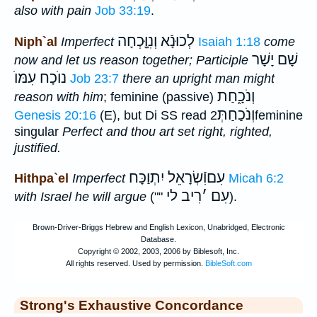
also with pain
Job 33:19
.
לְכוּנָֿא וְנִוָָּֽכְחָה
Niph`al
Imperfect
Isaiah 1:18
come
שָׁם יָשָׁר
now and let us reason together; Participle
נוֺכָח
עִמּוֺ
Job 23:7
there an upright man might
וְנֹכָ֑חַת
reason with him
; feminine (passive)
וְנֹכַחַתְּ
Genesis 20:16
(E), but Di SS read
2feminine
singular
Perfect and thou art set right, righted,
justified.
עִםוִֿשְׂרָאֵל יִתְוַכָּח
Hithpa`el
Imperfect
Micah 6:2
עִם
׳
רִיב לי
with Israel he will argue
(""
).
Strong's Exhaustive Concordance