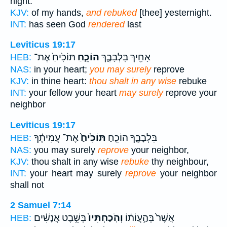
night.
KJV:
of my hands,
and rebuked
[thee] yesternight.
INT:
has seen God
rendered
last
Leviticus 19:17
אָחִ֖יךָ בִּלְבָבֶ֑ךָ
הוֹכֵ֤חַ
תּוֹכִ֙יחַ֙ אֶת־
HEB:
NAS:
in your heart;
you may surely
reprove
KJV:
in thine heart:
thou shalt in any wise
rebuke
INT:
your fellow your heart
may surely
reprove your
neighbor
Leviticus 19:17
בִּלְבָבֶ֑ךָ הוֹכֵ֤חַ
תּוֹכִ֙יחַ֙
אֶת־ עֲמִיתֶ֔ךָ
HEB:
NAS:
you may surely
reprove
your neighbor,
KJV:
thou shalt in any wise
rebuke
thy neighbour,
INT:
your heart may surely
reprove
your neighbor
shall not
2 Samuel 7:14
אֲשֶׁר֙ בְּהַ֣עֲוֹת֔וֹ
וְהֹֽכַחְתִּיו֙
בְּשֵׁ֣בֶט אֲנָשִׁ֔ים
HEB: