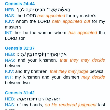
Genesis 24:44
הָֽאִשָּׁ֔ה אֲשֶׁר־
הֹכִ֥יחַ
יְהוָ֖ה לְבֶן־
HEB:
NAS:
the LORD
has appointed
for my master's
KJV:
whom the LORD
hath appointed out
for my
master's
INT:
her be the woman whom
has appointed
the
LORD son
Genesis 31:37
אַחַ֖י וְאַחֶ֑יךָ
וְיוֹכִ֖יחוּ
בֵּ֥ין שְׁנֵֽינוּ׃
HEB:
NAS:
and your kinsmen,
that they may decide
between
KJV:
and thy brethren,
that they may judge
betwixt
INT:
my kinsmen and your kinsmen
may decide
between two
Genesis 31:42
רָאָ֥ה אֱלֹהִ֖ים
וַיּ֥וֹכַח
אָֽמֶשׁ׃
HEB:
NAS:
of my hands,
so He rendered judgment
last