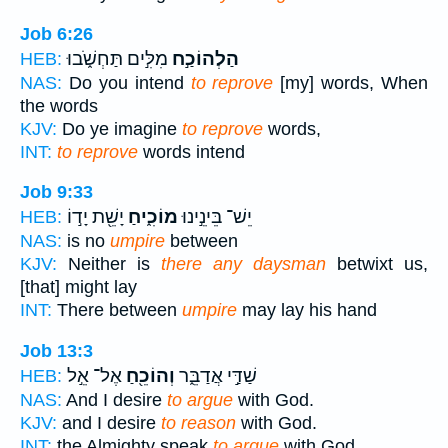
Job 6:26
הַלְהוֹכַ֣ח
מִלִּ֣ים תַּחְשֹׁ֑בוּ
HEB:
NAS:
Do you intend
to reprove
[my] words, When
the words
KJV:
Do ye imagine
to reprove
words,
INT:
to reprove
words intend
Job 9:33
יֵשׁ־ בֵּינֵ֣ינוּ
מוֹכִ֑יחַ
יָשֵׁ֖ת יָד֣וֹ
HEB:
NAS:
is no
umpire
between
KJV:
Neither is
there any daysman
betwixt us,
[that] might lay
INT:
There between
umpire
may lay his hand
Job 13:3
שַׁדַּ֣י אֲדַבֵּ֑ר
וְהוֹכֵ֖חַ
אֶל־ אֵ֣ל
HEB:
NAS:
And I desire
to argue
with God.
KJV:
and I desire
to reason
with God.
INT:
the Almighty speak
to argue
with God