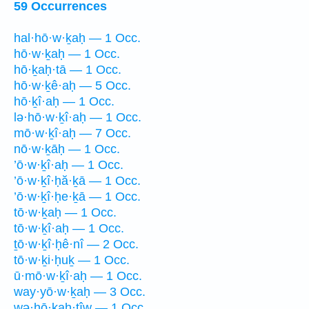
59 Occurrences
hal·hō·w·ḵaḥ — 1 Occ.
hō·w·ḵaḥ — 1 Occ.
hō·ḵaḥ·tā — 1 Occ.
hō·w·ḵê·aḥ — 5 Occ.
hō·ḵî·aḥ — 1 Occ.
lə·hō·w·ḵî·aḥ — 1 Occ.
mō·w·ḵî·aḥ — 7 Occ.
nō·w·ḵāḥ — 1 Occ.
’ō·w·ḵî·aḥ — 1 Occ.
’ō·w·ḵî·ḥă·ḵā — 1 Occ.
’ō·w·ḵî·ḥe·ḵā — 1 Occ.
tō·w·ḵaḥ — 1 Occ.
tō·w·ḵî·aḥ — 1 Occ.
ṯō·w·ḵî·ḥê·nî — 2 Occ.
tō·w·ḵi·ḥuḵ — 1 Occ.
ū·mō·w·ḵî·aḥ — 1 Occ.
way·yō·w·ḵaḥ — 3 Occ.
wə·hō·ḵaḥ·tîw — 1 Occ.