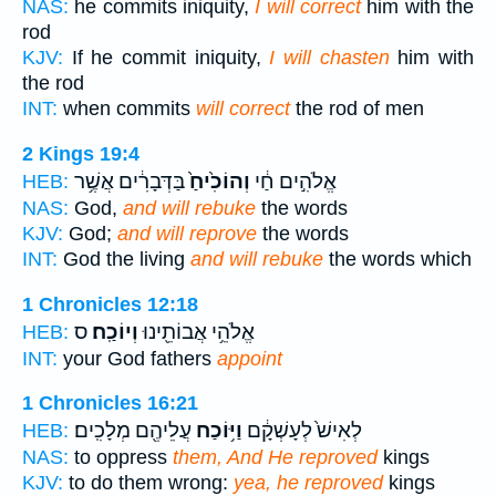
NAS:
he commits iniquity,
I will correct
him with the
rod
KJV:
If he commit iniquity,
I will chasten
him with
the rod
INT:
when commits
will correct
the rod of men
2 Kings 19:4
אֱלֹהִ֣ים חַ֔י
וְהוֹכִ֙יחַ֙
בַּדְּבָרִ֔ים אֲשֶׁ֥ר
HEB:
NAS:
God,
and will rebuke
the words
KJV:
God;
and will reprove
the words
INT:
God the living
and will rebuke
the words which
1 Chronicles 12:18
אֱלֹהֵ֥י אֲבוֹתֵ֖ינוּ
וְיוֹכַֽח׃
ס
HEB:
INT:
your God fathers
appoint
1 Chronicles 16:21
לְאִישׁ֙ לְעָשְׁקָ֔ם
וַיּ֥וֹכַח
עֲלֵיהֶ֖ם מְלָכִֽים׃
HEB:
NAS:
to oppress
them, And He reproved
kings
KJV:
to do them wrong:
yea, he reproved
kings