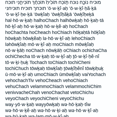
מוכיח נוֹכָ֣ח נוכח תּ֣וֹכַח תּוֹכִ֙יחַ֙ תּוֹכִחֻ֔ךְ תוֹכִיחֵ֑נִי תוכח
תוכחך תוכיח תוכיחני ’ō·w·ḵî·aḥ ’ō·w·ḵî·ḥă·ḵā
’ō·w·ḵî·ḥe·ḵā ’ōwḵîaḥ ’ōwḵîḥăḵā ’ōwḵîḥeḵā
hal·hō·w·ḵaḥ halhoChach halhōwḵaḥ hō·ḵaḥ·tā
hō·ḵî·aḥ hō·w·ḵaḥ hō·w·ḵê·aḥ hoChach
hoChachta hoCheach hoChiach hōḵaḥtā hōḵîaḥ
hōwḵaḥ hōwḵêaḥ lə·hō·w·ḵî·aḥ lehoChiach
ləhōwḵîaḥ mō·w·ḵî·aḥ moChiach mōwḵîaḥ
nō·w·ḵāḥ noChach nōwḵāḥ oChiach ochichaCha
ochiChecha tō·w·ḵaḥ tō·w·ḵî·aḥ ṯō·w·ḵî·ḥê·nî
tō·w·ḵi·ḥuḵ Tochach toChiach tochiCheni
tochiChuch tōwḵaḥ tōwḵîaḥ ṯōwḵîḥênî tōwḵiḥuḵ
ū·mō·w·ḵî·aḥ umoChiach ūmōwḵîaḥ vaiYochach
vehochachTiv vehoCheach vehoChiach
vehuChach velammoChiach velammochiChim
venivvacheChah venoChachat vetoChichu
veyoChach veyochiCheni veyoChichu
way·yō·w·ḵaḥ wayyōwḵaḥ wə·hō·ḵaḥ·tîw
wə·hō·w·ḵê·aḥ wə·hō·w·ḵi·aḥ wə·hō·w·ḵî·aḥ
wə·hū·ḵaḥ wə·lam·mō·w·ḵî·aḥ