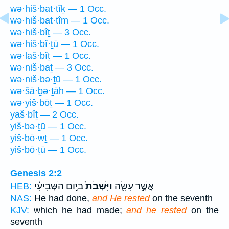
wə·hiš·bat·tîḵ — 1 Occ.
wə·hiš·bat·tîm — 1 Occ.
wə·hiš·bîṯ — 3 Occ.
wə·hiš·bî·ṯū — 1 Occ.
wə·laš·bîṯ — 1 Occ.
wə·niš·baṯ — 3 Occ.
wə·niš·bə·ṯū — 1 Occ.
wə·šā·ḇə·ṯāh — 1 Occ.
wə·yiš·bōṯ — 1 Occ.
yaš·bîṯ — 2 Occ.
yiš·bə·ṯū — 1 Occ.
yiš·bō·wṯ — 1 Occ.
yiš·bō·ṯū — 1 Occ.
Genesis 2:2
אֲשֶׁ֣ר עָשָׂ֑ה
וַיִּשְׁבֹּת֙
בַּיּ֣וֹם הַשְּׁבִיעִ֔י
HEB:
NAS:
He had done,
and He rested
on the seventh
KJV:
which he had made;
and he rested
on the
seventh