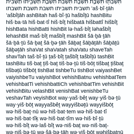
תִּשְׁבְּת֖וּ תִּשְׁבַּ֣ת תִּשְׁבֹּ֑ת תִּשְׁבֹּֽת׃ תִשְׁבַּ֤ת תַּשְׁבִּ֥יתוּ תַשְׁבִּ֗ית
תשבית תשביתו תשבת תשבת׃ תשבתו ’aš·bî·ṯāh
’ašbîṯāh ashBitah haš·bî·ṯū hašbîṯū hashBitu
hiš·ba·tā hiš·bat·tî hiš·bîṯ hišbatā hišbattî hišbîṯ
hishBata hishBatti hishBit lə·haš·bîṯ ləhašbîṯ
lehashBit maš·bîṯ mašbîṯ mashBit šā·ḇā·ṯāh
šā·ḇā·ṯū šā·ḇaṯ šā·ḇə·ṯāh šāḇaṯ šāḇāṯāh šāḇāṯū
šāḇəṯāh shaVat shaVatah shaVatu shaveTah
shavTah taš·bî·ṯū ṯaš·bîṯ ṯašbîṯ tašbîṯū tashBit
tashBitu tiš·baṯ ṯiš·baṯ tiš·bə·ṯū tiš·bōṯ tišbaṯ ṯišbaṯ
tišbəṯū tišbōṯ tishBat tishbeTu tishBot vaiyashBet
vaiyishbeTu vaiyishBot vehishBatnu vehishbatTem
vehishbatTi vehishbattiCh vehishbatTim vehishBit
vehishBitu velashBit venishBat venishbeTu
veshavTah veyishBot way·yaš·bêṯ way·yiš·bə·ṯū
way·yiš·bōṯ wayyašbêṯ wayyišbəṯū wayyišbōṯ
wə·hiš·baṯ·nū wə·hiš·bat·tem wə·hiš·bat·tî
wə·hiš·bat·tîḵ wə·hiš·bat·tîm wə·hiš·bî·ṯū
wə·hiš·bîṯ wə·laš·bîṯ wə·niš·baṯ wə·niš·baṯ-
wə·niš·bə·ṯū wə·šā·ḇə·ṯāh wə·yiš·bōṯ wəhišbaṯnū