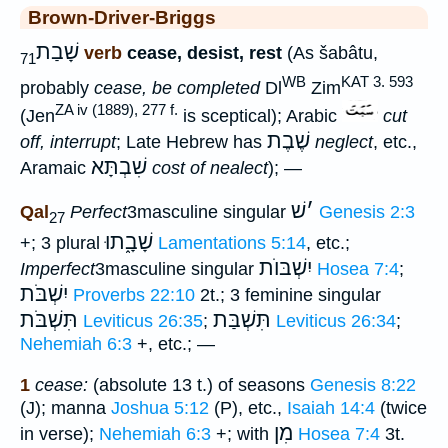
Brown-Driver-Briggs
שָׁבַת
verb
cease, desist, rest
(As šabâtu,
71
WB
KAT 3. 593
probably
cease, be completed
Dl
Zim
ZA iv (1889), 277 f.
(Jen
is sceptical); Arabic
cut
שֶׁבֶת
off, interrupt
; Late Hebrew has
neglect
, etc.,
שִׁבְתָּא
Aramaic
cost of nealect
); —
׳
שׁ
Qal
Perfect
3masculine singular
Genesis 2:3
27
שָׁבָ֑תוּ
+; 3 plural
Lamentations 5:14
, etc.;
יִשְׁבּוֺת
Imperfect
3masculine singular
Hosea 7:4
;
יִשְׁבֹּת
Proverbs 22:10
2t.; 3 feminine singular
תִּשְׁבַּת
תִּשְׁבֹּת
Leviticus 26:35
;
Leviticus 26:34
;
Nehemiah 6:3
+, etc.; —
1
cease:
(absolute 13 t.) of seasons
Genesis 8:22
(J); manna
Joshua 5:12
(P), etc.,
Isaiah 14:4
(twice
מִן
in verse);
Nehemiah 6:3
+; with
Hosea 7:4
3t.