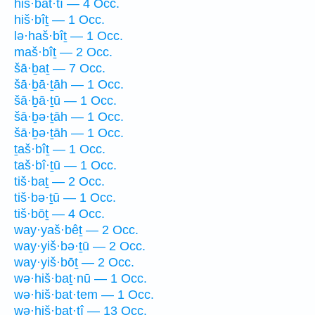
hiš·bat·tî — 4 Occ.
hiš·bîṯ — 1 Occ.
lə·haš·bîṯ — 1 Occ.
maš·bîṯ — 2 Occ.
šā·ḇaṯ — 7 Occ.
šā·ḇā·ṯāh — 1 Occ.
šā·ḇā·ṯū — 1 Occ.
šā·ḇə·ṯāh — 1 Occ.
šā·ḇə·ṯāh — 1 Occ.
ṯaš·bîṯ — 1 Occ.
taš·bî·ṯū — 1 Occ.
tiš·baṯ — 2 Occ.
tiš·bə·ṯū — 1 Occ.
tiš·bōṯ — 4 Occ.
way·yaš·bêṯ — 2 Occ.
way·yiš·bə·ṯū — 2 Occ.
way·yiš·bōṯ — 2 Occ.
wə·hiš·baṯ·nū — 1 Occ.
wə·hiš·bat·tem — 1 Occ.
wə·hiš·bat·tî — 13 Occ.