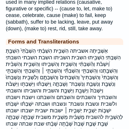
used in many implied relations (causative,
figurative or specific) -- (cause to, let, make to)
cease, celebrate, cause (make) to fail, keep
(sabbath), suffer to be lacking, leave, put away
(down), (make to) rest, rid, still, take away.
Forms and Transliterations
אַשְׁבִּ֥יתָה אשביתה הִשְׁבִּ֥ית הִשְׁבַּ֔תִּי הִשְׁבַּ֙תִּי֙ הִשְׁבַּ֥תָּ
הִשְׁבַּֽתִּי׃ הַשְׁבִּ֥יתוּ השבית השביתו השבת השבתי השבתי׃
וְ֝יִשְׁבֹּ֗ת וְהִ֨שְׁבַּתִּ֔י וְהִשְׁבִּ֣ית וְהִשְׁבִּ֤יתוּ וְהִשְׁבִּ֥ית וְהִשְׁבִּ֨ית
וְהִשְׁבַּ֖תְנוּ וְהִשְׁבַּתִּ֖י וְהִשְׁבַּתִּ֞י וְהִשְׁבַּתִּ֣י ׀ וְהִשְׁבַּתִּ֤י וְהִשְׁבַּתִּ֥י
וְהִשְׁבַּתִּי֙ וְהִשְׁבַּתִּיךְ֙ וְהִשְׁבַּתִּים֙ וְהִשְׁבַּתֶּ֥ם וְלַשְׁבִּ֖ית וְנִשְׁבְּתוּ֙
וְנִשְׁבַּ֖ת וְנִשְׁבַּ֤ת וְנִשְׁבַּת־ וְשָׁבְתָ֣ה וַֽיִּשְׁבְּת֡וּ וַיִּשְׁבְּת֥וּ וַיִּשְׁבֹּ֨ת
וַיִּשְׁבֹּת֙ וַיַּשְׁבֵּ֖ת וַיַּשְׁבֵּ֣ת והשבית והשביתו והשבתי
והשבתיך והשבתים והשבתם והשבתנו וישבת וישבתו
ולשבית ונשבת ונשבת־ ונשבתו ושבתה יִשְׁבְּת֗וּ יִשְׁבֹּֽתוּ׃
יִשְׁבּ֣וֹת יַשְׁבִּ֣ית יַשְׁבִּ֣ית ׀ ישבות ישבית ישבתו ישבתו׃
לְהַשְׁבִּ֥ית להשבית מַשְׁבִּ֜ית מַשְׁבִּ֥ית משבית שָׁבְתָ֖ה שָׁבְתָ֛ה
שָׁבַ֖ת שָׁבַ֣ת שָׁבַת֙ שָׁבָ֔תָה שָׁבָ֔תוּ שבת שבתה שבתו