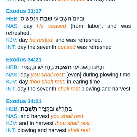
Exodus 31:17
וּבַיּוֹם֙ הַשְּׁבִיעִ֔י
שָׁבַ֖ת
וַיִּנָּפַֽשׁ׃ ס
HEB:
NAS:
day
He ceased
[from labor], and was
refreshed.
KJV:
day
he rested,
and was refreshed.
INT:
day the seventh
ceased
was refreshed
Exodus 34:21
וּבַיּ֥וֹם הַשְּׁבִיעִ֖י
תִּשְׁבֹּ֑ת
בֶּחָרִ֥ישׁ וּבַקָּצִ֖יר
HEB:
NAS:
day
you shall rest;
[even] during plowing time
KJV:
day
thou shalt rest:
in earing time
INT:
day the seventh
shall rest
plowing and harvest
Exodus 34:21
בֶּחָרִ֥ישׁ וּבַקָּצִ֖יר
תִּשְׁבֹּֽת׃
HEB:
NAS:
and harvest
you shall rest.
KJV:
and in harvest
thou shalt rest.
INT:
plowing and harvest
shall rest