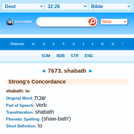
Bible
>
Strong's
>
Hebrew
> 7673
◄
7673. shabath
►
Strong's Concordance
shabath: to
שָׁבַת
Original Word:
Verb
Part of Speech:
shabath
Transliteration:
(shaw-bath')
Phonetic Spelling:
to
Short Definition: