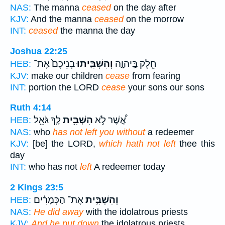
NAS:
The manna
ceased
on the day after
KJV:
And the manna
ceased
on the morrow
INT:
ceased
the manna the day
Joshua 22:25
חֵ֖לֶק בַּֽיהוָ֑ה
וְהִשְׁבִּ֤יתוּ
בְנֵיכֶם֙ אֶת־
HEB:
KJV:
make our children
cease
from fearing
INT:
portion the LORD
cease
your sons our sons
Ruth 4:14
אֲ֠שֶׁר לֹ֣א
הִשְׁבִּ֥ית
לָ֛ךְ גֹּאֵ֖ל
HEB:
NAS:
who
has not left you without
a redeemer
KJV:
[be] the LORD,
which hath not left
thee this
day
INT:
who has not
left
A redeemer today
2 Kings 23:5
וְהִשְׁבִּ֣ית
אֶת־ הַכְּמָרִ֗ים
HEB:
NAS:
He did away
with the idolatrous priests
KJV:
And he put down
the idolatrous priests,