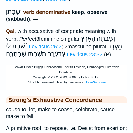
שָׁבַת
[
]
verb denominative
keep, observe
(sabbath)
; —
Qal
, with accusative of congnate meaning with
וְשָֽׁבְתָה הָאָרֶץ
verb;
Perfect
3feminine singular
מֵעֶרֶב
׳
שַׁבָּת לי
Leviticus 25:2
; 2masculine plural
עַדעֶֿרֶב תִּשְׁבְּתוּ
שַׁבַּתְּכֶ֑ם
Leviticus 23:32
(P).
Strong's Exhaustive Concordance
cause to, let, make to cease, celebrate, cause
make to fail
A primitive root; to repose, i.e. Desist from exertion;