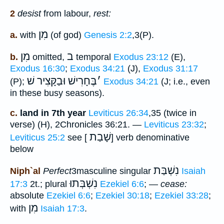
2
desist
from labour,
rest:
מִן
a.
with
(of god)
Genesis 2:2
,3(P).
ב
מִן
b.
omitted,
temporal
Exodus 23:12
(E),
Exodus 16:30
;
Exodus 34:21
(J),
Exodus 31:17
׳
בֶּחָרִישׁ וּבַקָּצִיר שׁ
(P);
Exodus 34:21
(J; i.e., even
in these busy seasons).
c.
land in 7th year
Leviticus 26:34
,35 (twice in
verse) (H), 2Chronicles 36:21. —
Leviticus 23:32
;
שָׁבַת
Leviticus 25:2
see [
] verb denominative
below
נִשְׁבַּת
Niph`al
Perfect
3masculine singular
Isaiah
נִשְׁבְּתוּ
17:3
2t.; plural
Ezekiel 6:6
; —
cease:
absolute
Ezekiel 6:6
;
Ezekiel 30:18
;
Ezekiel 33:28
;
מִן
with
Isaiah 17:3
.