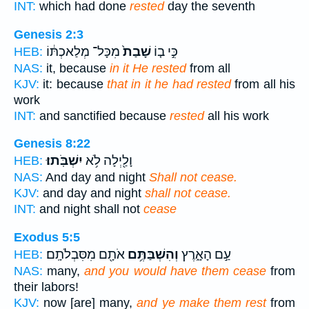
INT:
which had done
rested
day the seventh
Genesis 2:3
כִּ֣י ב֤וֹ
שָׁבַת֙
מִכָּל־ מְלַאכְתּ֔וֹ
HEB:
NAS:
it, because
in it He rested
from all
KJV:
it: because
that in it he had rested
from all his
work
INT:
and sanctified because
rested
all his work
Genesis 8:22
וָלַ֖יְלָה לֹ֥א
יִשְׁבֹּֽתוּ׃
HEB:
NAS:
And day and night
Shall not cease.
KJV:
and day and night
shall not cease.
INT:
and night shall not
cease
Exodus 5:5
עַ֣ם הָאָ֑רֶץ
וְהִשְׁבַּתֶּ֥ם
אֹתָ֖ם מִסִּבְלֹתָֽם׃
HEB:
NAS:
many,
and you would have them cease
from
their labors!
KJV:
now [are] many,
and ye make them rest
from