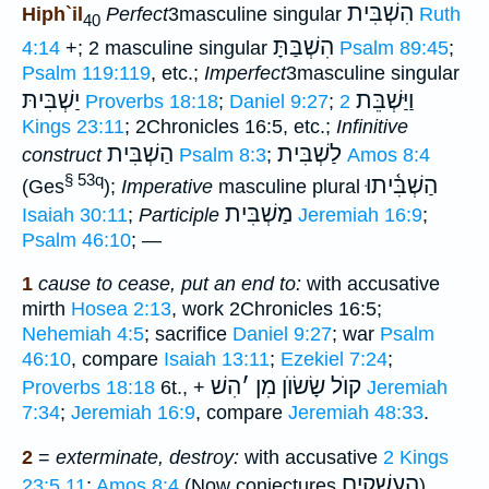
הִשְׁבִּית
Hiph`il
Perfect
3masculine singular
Ruth
40
הִשְׁבַּתָּ
4:14
+; 2 masculine singular
Psalm 89:45
;
Psalm 119:119
, etc.;
Imperfect
3masculine singular
וַיַּשְׁבֵּת
יַשְׁבִּיתּ
Proverbs 18:18
;
Daniel 9:27
;
2
Kings 23:11
; 2Chronicles 16:5, etc.;
Infinitive
לַשְׁבִּית
הַשְׁבִּית
construct
Psalm 8:3
;
Amos 8:4
§ 53q
הַשְׁבִּ֫יתוּ
(Ges
);
Imperative
masculine plural
מַשְׁבִּית
Isaiah 30:11
;
Participle
Jeremiah 16:9
;
Psalm 46:10
; —
1
cause to cease, put an end to:
with accusative
mirth
Hosea 2:13
, work 2Chronicles 16:5;
Nehemiah 4:5
; sacrifice
Daniel 9:27
; war
Psalm
46:10
, compare
Isaiah 13:11
;
Ezekiel 7:24
;
קוֺל שָׂשׂוֺן מִן
׳
הִשׁ
Proverbs 18:18
6t., +
Jeremiah
7:34
;
Jeremiah 16:9
, compare
Jeremiah 48:33
.
2
=
exterminate, destroy:
with accusative
2 Kings
העשׁקים
23:5,11
;
Amos 8:4
(Now conjectures
),