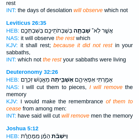
rest
INT:
the days of desolation
will observe
which not
Leviticus 26:35
אֲשֶׁ֧ר לֹֽא־
שָׁבְתָ֛ה
בְּשַׁבְּתֹתֵיכֶ֖ם בְּשִׁבְתְּכֶ֥ם
HEB:
NAS:
it will observe
the rest
which
KJV:
it shall rest;
because it did not rest
in your
sabbaths,
INT:
which not
the rest
your sabbaths were living
Deuteronomy 32:26
אָמַ֖רְתִּי אַפְאֵיהֶ֑ם
אַשְׁבִּ֥יתָה
מֵאֱנ֖וֹשׁ זִכְרָֽם׃
HEB:
NAS:
I will cut them to pieces,
I will remove
the
memory
KJV:
I would make the remembrance
of them to
cease
from among men:
INT:
have said will cut
will remove
men the memory
Joshua 5:12
וַיִּשְׁבֹּ֨ת
הַמָּ֜ן מִֽמָּחֳרָ֗ת
HEB: