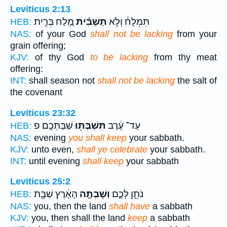
Leviticus 2:13
תִּמְלָח֒ וְלֹ֣א
תַשְׁבִּ֗ית
מֶ֚לַח בְּרִ֣ית
HEB:
NAS:
of your God
shall not be lacking
from your
grain offering;
KJV:
of thy God
to be lacking
from thy meat
offering:
INT:
shall season not
shall not be lacking
the salt of
the covenant
Leviticus 23:32
עַד־ עֶ֔רֶב
תִּשְׁבְּת֖וּ
שַׁבַּתְּכֶֽם׃ פ
HEB:
NAS:
evening
you shall keep
your sabbath.
KJV:
unto even,
shall ye celebrate
your sabbath.
INT:
until evening
shall keep
your sabbath
Leviticus 25:2
נֹתֵ֣ן לָכֶ֑ם
וְשָׁבְתָ֣ה
הָאָ֔רֶץ שַׁבָּ֖ת
HEB:
NAS:
you, then the land
shall have
a sabbath
KJV:
you, then shall the land
keep
a sabbath