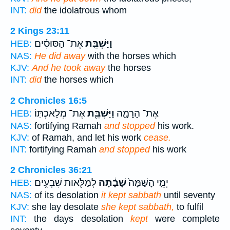
INT:
did
the idolatrous whom
2 Kings 23:11
וַיַּשְׁבֵּ֣ת
אֶת־ הַסּוּסִ֗ים
HEB:
NAS:
He did away
with the horses which
KJV:
And he took away
the horses
INT:
did
the horses which
2 Chronicles 16:5
אֶת־ הָרָמָ֑ה
וַיַּשְׁבֵּ֖ת
אֶת־ מְלַאכְתּֽוֹ׃
HEB:
NAS:
fortifying Ramah
and stopped
his work.
KJV:
of Ramah, and let his work
cease.
INT:
fortifying Ramah
and stopped
his work
2 Chronicles 36:21
יְמֵ֤י הָשַּׁמָּה֙
שָׁבָ֔תָה
לְמַלֹּ֖אות שִׁבְעִ֥ים
HEB:
NAS:
of its desolation
it kept sabbath
until seventy
KJV:
she lay desolate
she kept sabbath,
to fulfil
INT:
the days desolation
kept
were complete