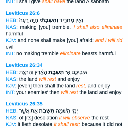
INT:
I shall give
shall have
the land A sabbath
Leviticus 26:6
וְאֵ֣ין מַחֲרִ֑יד
וְהִשְׁבַּתִּ֞י
חַיָּ֤ה רָעָה֙
HEB:
NAS:
making [you] tremble.
I shall also eliminate
harmful
KJV:
and none shall make [you] afraid:
and I will rid
evil
INT:
no making tremble
eliminate
beasts harmful
Leviticus 26:34
אֹיְבֵיכֶ֑ם אָ֚ז
תִּשְׁבַּ֣ת
הָאָ֔רֶץ וְהִרְצָ֖ת
HEB:
NAS:
the land
will rest
and enjoy
KJV:
[even] then shall the land
rest,
and enjoy
INT:
your enemies' then
will rest
the land and enjoy
Leviticus 26:35
יְמֵ֥י הָשַּׁמָּ֖ה
תִּשְׁבֹּ֑ת
אֵ֣ת אֲשֶׁ֧ר
HEB:
NAS:
of [its] desolation
it will observe
the rest
KJV:
it lieth desolate
it shall rest;
because it did not