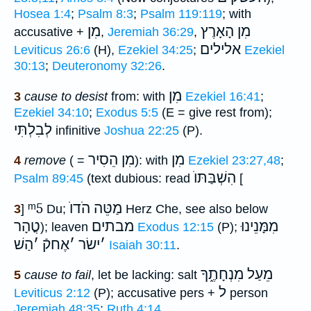
Hosea 1:4
;
Psalm 8:3
;
Psalm 119:119
; with
מִן הָאָרֶץ
מִן
accusative +
,
Jeremiah 36:29
,
אלילים
Leviticus 26:6
(H),
Ezekiel 34:25
;
Ezekiel
30:13
;
Deuteronomy 32:26
.
מִן
3
cause to desist
from: with
Ezekiel 16:41
;
Ezekiel 34:10
;
Exodus 5:5
(E = give rest from);
לְבִלְתִּי
infinitive
Joshua 22:25
(P).
מִן
מִן הֵסִיר
4
remove
( =
): with
Ezekiel 23:27,48
;
הִשְׁבַּתּוֺ
Psalm 89:45
(text dubious: read
[
ᵐ5
מַטֵּה הֹדוֺ
3
]
Du;
Herz Che, see also below
מִמָּנֵינוּ
מבתים
טֳהָר
); leaven
Exodus 12:15
(P);
׳
ישׂר
׳
אֶחקֿ
׳
הַשׁ
Isaiah 30:11
.
מֵעַל מִנְחָתֶ֑ךָ
5
cause to fail
, let be lacking: salt
ל
Leviticus 2:12
(P); accusative pers +
person
Jeremiah 48:35
;
Ruth 4:14
.