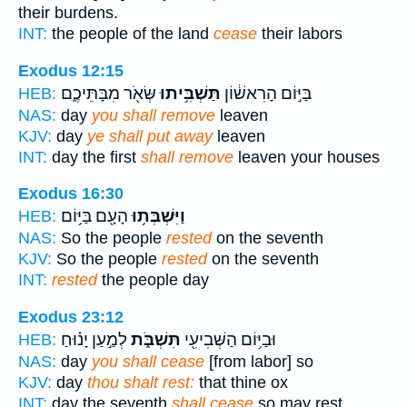
their burdens.
INT:
the people of the land
cease
their labors
Exodus 12:15
בַּיּ֣וֹם הָרִאשׁ֔וֹן
תַּשְׁבִּ֥יתוּ
שְּׂאֹ֖ר מִבָּתֵּיכֶ֑ם
HEB:
NAS:
day
you shall remove
leaven
KJV:
day
ye shall put away
leaven
INT:
day the first
shall remove
leaven your houses
Exodus 16:30
וַיִּשְׁבְּת֥וּ
הָעָ֖ם בַּיּ֥וֹם
HEB:
NAS:
So the people
rested
on the seventh
KJV:
So the people
rested
on the seventh
INT:
rested
the people day
Exodus 23:12
וּבַיּ֥וֹם הַשְּׁבִיעִ֖י
תִּשְׁבֹּ֑ת
לְמַ֣עַן יָנ֗וּחַ
HEB:
NAS:
day
you shall cease
[from labor] so
KJV:
day
thou shalt rest:
that thine ox
INT:
day the seventh
shall cease
so may rest