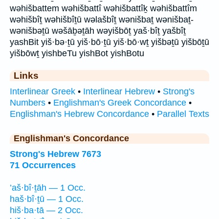
wəhišbattem wəhišbattî wəhišbattîḵ wəhišbattîm
wəhišbîṯ wəhišbîṯū wəlašbîṯ wənišbaṯ wənišbaṯ-
wənišbəṯū wəšāḇəṯāh wəyišbōṯ yaš·bîṯ yašbîṯ
yashBit yiš·bə·ṯū yiš·bō·ṯū yiš·bō·wṯ yišbəṯū yišbōṯū
yišbōwṯ yishbeTu yishBot yishBotu
Links
Interlinear Greek
•
Interlinear Hebrew
•
Strong's
Numbers
•
Englishman's Greek Concordance
•
Englishman's Hebrew Concordance
•
Parallel Texts
Englishman's Concordance
Strong's Hebrew 7673
71 Occurrences
’aš·bî·ṯāh — 1 Occ.
haš·bî·ṯū — 1 Occ.
hiš·ba·tā — 2 Occ.