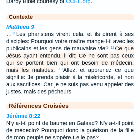
Darby Bible courtesy of
CCEL.org
.
Contexte
Matthieu 9
…
Les pharisiens virent cela, et ils dirent à ses
11
disciples: Pourquoi votre maître mange-t-il avec les
publicains et les gens de mauvaise vie?
Ce que
12
Jésus ayant entendu, il dit: Ce ne sont pas ceux
qui se portent bien qui ont besoin de médecin,
mais les malades.
Allez, et apprenez ce que
13
signifie: Je prends plaisir à la miséricorde, et non
aux sacrifices. Car je ne suis pas venu appeler des
justes, mais des pécheurs.
Références Croisées
Jérémie 8:22
N'y a-t-il point de baume en Galaad? N'y a-t-il point
de médecin? Pourquoi donc la guérison de la fille
de mon peuple ne s'opère-t-elle pas?