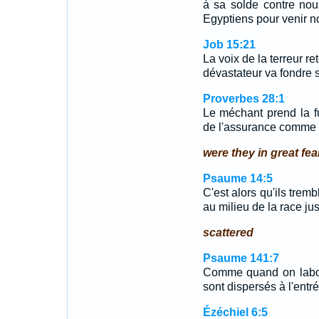
à sa solde contre nou
Egyptiens pour venir n
Job 15:21
La voix de la terreur ret
dévastateur va fondre su
Proverbes 28:1
Le méchant prend la fu
de l'assurance comme u
were they in great fea
Psaume 14:5
C'est alors qu'ils trem
au milieu de la race jus
scattered
Psaume 141:7
Comme quand on labour
sont dispersés à l'entr
Ézéchiel 6:5