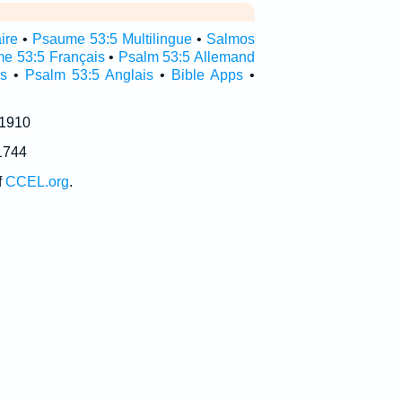
ire
•
Psaume 53:5 Multilingue
•
Salmos
e 53:5 Français
•
Psalm 53:5 Allemand
s
•
Psalm 53:5 Anglais
•
Bible Apps
•
 1910
1744
f
CCEL.org
.