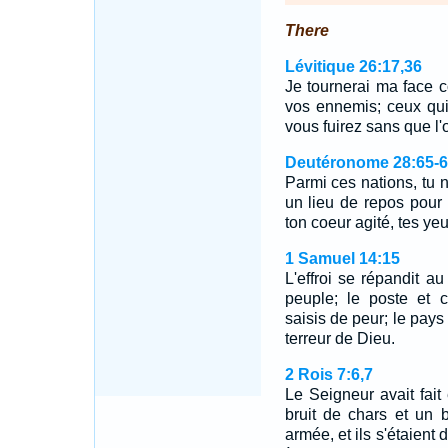
There
Lévitique 26:17,36
Je tournerai ma face c
vos ennemis; ceux qui
vous fuirez sans que l
Deutéronome 28:65-6
Parmi ces nations, tu n
un lieu de repos pour 
ton coeur agité, tes ye
1 Samuel 14:15
L'effroi se répandit a
peuple; le poste et 
saisis de peur; le pays
terreur de Dieu.
2 Rois 7:6,7
Le Seigneur avait fai
bruit de chars et un 
armée, et ils s'étaient di