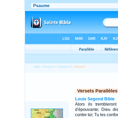
Bible
>
Psaume
>
Chapitre 53
> Verset 5
Versets Parallèles
Louis Segond Bible
Alors ils trembleron
d'épouvante; Dieu di
contre toi; Tu les confo