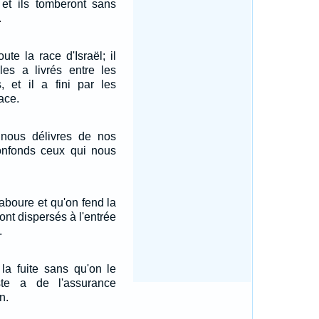
, et ils tomberont sans
.
oute la race d'Israël; il
 les a livrés entre les
, et il a fini par les
ace.
i nous délivres de nos
onfonds ceux qui nous
boure et qu'on fend la
sont dispersés à l'entrée
.
la fuite sans qu'on le
ste a de l'assurance
n.