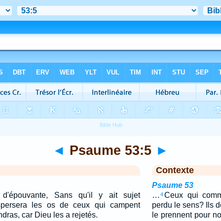
◄
Psaume 53:5
►
Contexte
Psaume 53
t d'épouvante, Sans qu'il y ait sujet
…
Ceux qui commet
4
spersera les os de ceux qui campent
perdu le sens? Ils 
ndras, car Dieu les a rejetés.
le prennent pour nou