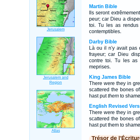
Martin Bible
Ils seront extrêmement 
peur; car Dieu a dispe
toi. Tu les as rendu
contemptibles.
Darby Bible
Là ou il n'y avait pas 
frayeur; car Dieu di
contre toi. Tu les a
meprises.
King James Bible
There were they in gre
scattered the bones o
hast put
them
to shame
English Revised Vers
There were they in gre
scattered the bones o
hast put them to shame
Trésor de l'Écritur