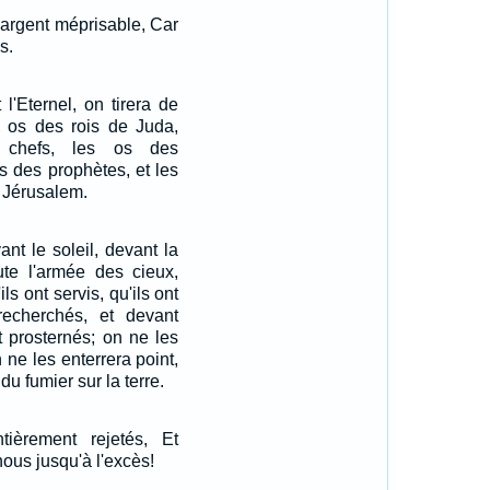
'argent méprisable, Car
s.
 l'Eternel, on tirera de
s os des rois de Juda,
chefs, les os des
os des prophètes, et les
 Jérusalem.
nt le soleil, devant la
ute l'armée des cieux,
ils ont servis, qu'ils ont
 recherchés, et devant
t prosternés; on ne les
n ne les enterrera point,
du fumier sur la terre.
tièrement rejetés, Et
e nous jusqu'à l'excès!