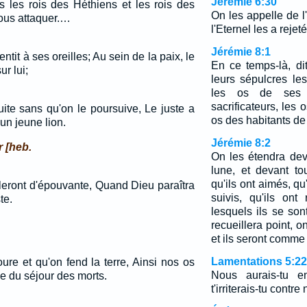
Jérémie 6:30
s les rois des Héthiens et les rois des
On les appelle de l
ous attaquer.…
l'Eternel les a rejeté
Jérémie 8:1
entit à ses oreilles; Au sein de la paix, le
En ce temps-là, dit
r lui;
leurs sépulcres le
les os de ses 
sacrificateurs, les 
ite sans qu'on le poursuive, Le juste a
os des habitants de
n jeune lion.
Jérémie 8:2
r [heb.
On les étendra deva
lune, et devant to
qu'ils ont aimés, qu'
bleront d'épouvante, Quand Dieu paraîtra
suivis, qu'ils ont
te.
lesquels ils se son
recueillera point, o
et ils seront comme 
Lamentations 5:22
e et qu'on fend la terre, Ainsi nos os
Nous aurais-tu en
ée du séjour des morts.
t'irriterais-tu contr