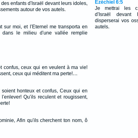
Ézéchiel 6:5
 des enfants d'Israël devant leurs idoles,
Je mettrai les c
ssements autour de vos autels.
d'Israël devant 
disperserai vos o
t sur moi, et l'Eternel me transporta en
autels.
 dans le milieu d'une vallée remplie
et confus, ceux qui en veulent à ma vie!
issent, ceux qui méditent ma perte!…
 soient honteux et confus, Ceux qui en
'enlever! Qu'ils reculent et rougissent,
erte!
ominie, Afin qu'ils cherchent ton nom, ô