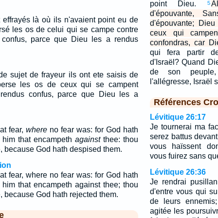
point Dieu.
A
5
d'épouvante, San
effrayés là où ils n'avaient point eu de
d'épouvante; Dieu
rsé les os de celui qui se campe contre
ceux qui campent
s confus, parce que Dieu les a rendus
confondras, car Di
qui fera partir d
d'Israël? Quand Di
de son peuple
de sujet de frayeur ils ont ete saisis de
l'allégresse, Israël 
sperse les os de ceux qui se campent
s rendus confus, parce que Dieu les a
Références Cro
Lévitique 26:17
Je tournerai ma fa
at fear,
where
no fear was: for God hath
serez battus devan
f him that encampeth
against
thee: thou
vous haïssent dom
, because God hath despised them.
vous fuirez sans qu
ion
Lévitique 26:36
at fear, where no fear was: for God hath
Je rendrai pusill
f him that encampeth against thee; thou
d'entre vous qui su
, because God hath rejected them.
de leurs ennemis; 
agitée les poursuiv
e