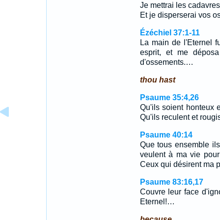
Je mettrai les cadavres
Et je disperserai vos o
Ézéchiel 37:1-11
La main de l'Eternel fu
esprit, et me déposa
d'ossements.…
thou hast
Psaume 35:4,26
Qu'ils soient honteux 
Qu'ils reculent et roug
Psaume 40:14
Que tous ensemble ils
veulent à ma vie pour l
Ceux qui désirent ma p
Psaume 83:16,17
Couvre leur face d'ign
Eternel!…
because