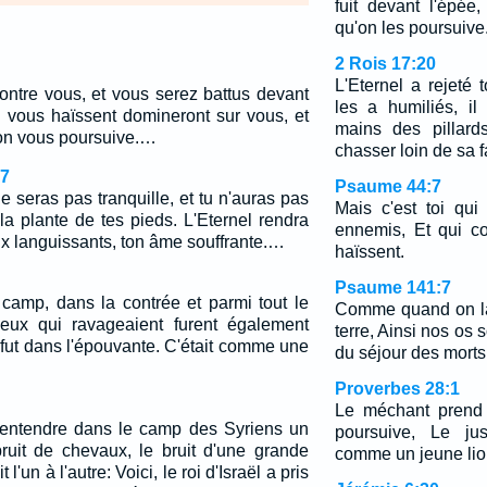
fuit devant l'épée
qu'on les poursuive
2 Rois 17:20
L'Eternel a rejeté t
ontre vous, et vous serez battus devant
les a humiliés, il
 vous haïssent domineront sur vous, et
mains des pillards
'on vous poursuive.…
chasser loin de sa f
7
Psaume 44:7
e seras pas tranquille, et tu n'auras pas
Mais c'est toi qu
la plante de tes pieds. L'Eternel rendra
ennemis, Et qui c
ux languissants, ton âme souffrante.…
haïssent.
Psaume 141:7
u camp, dans la contrée et parmi tout le
Comme quand on la
ceux qui ravageaient furent également
terre, Ainsi nos os 
 fut dans l'épouvante. C'était comme une
du séjour des morts
Proverbes 28:1
Le méchant prend 
t entendre dans le camp des Syriens un
poursuive, Le ju
bruit de chevaux, le bruit d'une grande
comme un jeune lio
t l'un à l'autre: Voici, le roi d'Israël a pris