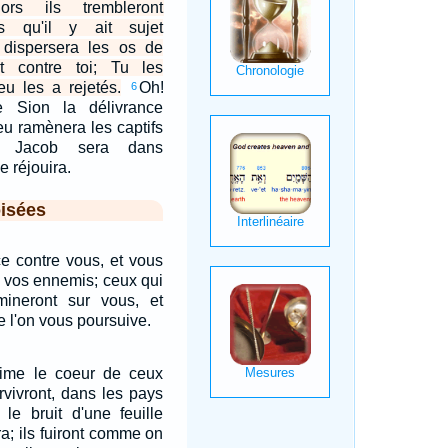
lors ils trembleront
s qu'il y ait sujet
 dispersera les os de
 contre toi; Tu les
eu les a rejetés.
Oh!
6
e Sion la délivrance
eu ramènera les captifs
, Jacob sera dans
se réjouira.
isées
ce contre vous, et vous
t vos ennemis; ceux qui
ineront sur vous, et
e l'on vous poursuive.
anime le coeur de ceux
rvivront, dans les pays
le bruit d'une feuille
ra; ils fuiront comme on