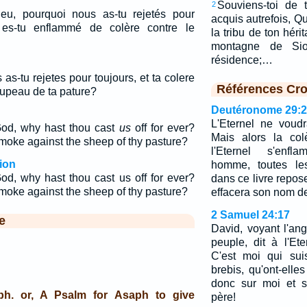
Souviens-toi de 
2
eu, pourquoi nous as-tu rejetés pour
acquis autrefois, 
 es-tu enflammé de colère contre le
la tribu de ton héri
montagne de Sio
résidence;…
as-tu rejetes pour toujours, et ta colere
Références Cro
roupeau de ta pature?
Deutéronome 29:
L'Eternel ne voudr
God, why hast thou cast
us
off for ever?
Mais alors la col
moke against the sheep of thy pasture?
l'Eternel s'enfl
ion
homme, toutes les
od, why hast thou cast us off for ever?
dans ce livre reposer
moke against the sheep of thy pasture?
effacera son nom de
2 Samuel 24:17
e
David, voyant l'ang
peuple, dit à l'Ete
C'est moi qui sui
brebis, qu'ont-elle
donc sur moi et 
ph. or, A Psalm for Asaph to give
père!