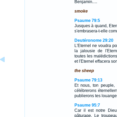
Benjamin.…
smoke
Psaume 79:5
Jusques à quand, Eterne
s'embrasera-t-elle com
Deutéronome 29:20
L'Eternel ne voudra poi
la jalousie de l'Ete
toutes les malédictions
et l'Eternel effacera s
the sheep
Psaume 79:13
Et nous, ton peuple,
célébrerons éternelle
publierons tes louange
Psaume 95:7
Car il est notre Di
pâturage, Le troupea