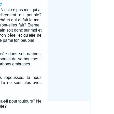
7
 N'est-ce pas moi qui ai
mbrement du peuple?
hé et qui ai fait le mal;
ont-elles fait? Eternel,
in soit donc sur moi et
on père, et qu'elle ne
ie parmi ton peuple!
fumée dans ses narines,
sortait de sa bouche: Il
charbons embrasés.
s repousses, tu nous
 Tu ne sors plus avec
a-t-il pour toujours? Ne
ble?