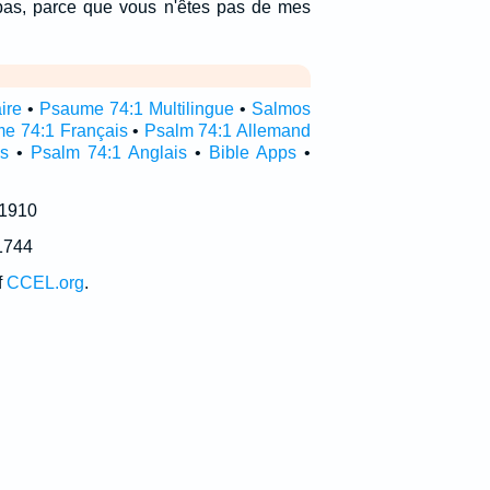
pas, parce que vous n'êtes pas de mes
ire
•
Psaume 74:1 Multilingue
•
Salmos
e 74:1 Français
•
Psalm 74:1 Allemand
s
•
Psalm 74:1 Anglais
•
Bible Apps
•
 1910
1744
f
CCEL.org
.