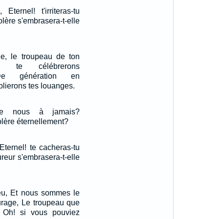
ternel! t'irriteras-tu
olère s'embrasera-t-elle
le, le troupeau de ton
s te célébrerons
 De génération en
lierons tes louanges.
ontre nous à jamais?
olère éternellement?
ternel! te cacheras-tu
ureur s'embrasera-t-elle
ieu, Et nous sommes le
urage, Le troupeau que
. Oh! si vous pouviez