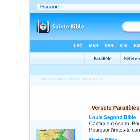
Bible
>
Psaume
>
Chapitre 74
> Verset 1
Versets Parallèles
Louis Segond Bible
Cantique d'Asaph. Pour
Pourquoi t'irrites-tu c