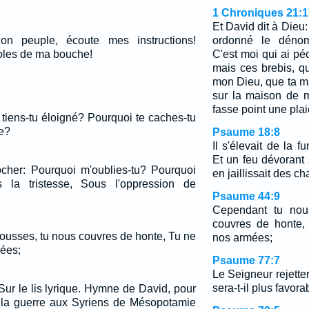
1 Chroniques 21:1
Et David dit à Dieu:
on peuple, écoute mes instructions!
ordonné le déno
roles de ma bouche!
C'est moi qui ai péc
mais ces brebis, qu'
mon Dieu, que ta ma
sur la maison de m
fasse point une pla
 tiens-tu éloigné? Pourquoi te caches-tu
e?
Psaume 18:8
Il s'élevait de la 
Et un feu dévorant 
cher: Pourquoi m'oublies-tu? Pourquoi
en jaillissait des 
 la tristesse, Sous l'oppression de
Psaume 44:9
Cependant tu nou
couvres de honte,
ousses, tu nous couvres de honte, Tu ne
nos armées;
ées;
Psaume 77:7
Le Seigneur rejetter
sera-t-il plus favora
Sur le lis lyrique. Hymne de David, pour
it la guerre aux Syriens de Mésopotamie