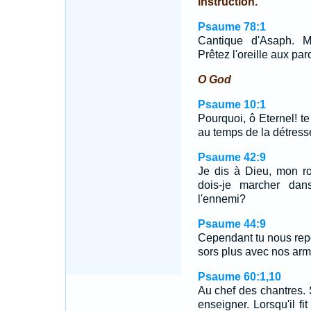
instruction.
Psaume 78:1
Cantique d'Asaph. M
Prêtez l'oreille aux pa
O God
Psaume 10:1
Pourquoi, ô Eternel! te
au temps de la détress
Psaume 42:9
Je dis à Dieu, mon ro
dois-je marcher dans
l'ennemi?
Psaume 44:9
Cependant tu nous rep
sors plus avec nos arm
Psaume 60:1,10
Au chef des chantres. 
enseigner. Lorsqu'il f