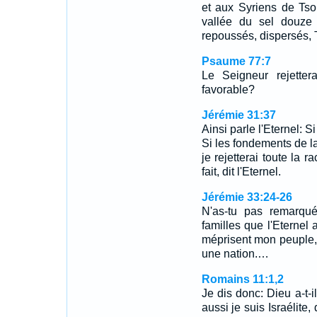
et aux Syriens de Tsob
vallée du sel douze
repoussés, dispersés, T
Psaume 77:7
Le Seigneur rejettera
favorable?
Jérémie 31:37
Ainsi parle l'Eternel: 
Si les fondements de la
je rejetterai toute la r
fait, dit l'Eternel.
Jérémie 33:24-26
N'as-tu pas remarqu
familles que l'Eternel a
méprisent mon peuple,
une nation.…
Romains 11:1,2
Je dis donc: Dieu a-t-i
aussi je suis Israélite,