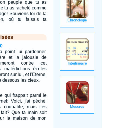
ton peuple que tu as
Que tu as racheté comme
tage! Souviens-toi de la
n, où tu faisais ta
isées
20
a point lui pardonner.
ère et la jalousie de
ammeront contre cet
 malédictions écrites
ont sur lui, et l'Eternel
 dessous les cieux.
e qui frappait parmi le
rnel: Voici, j'ai péché!
s coupable; mais ces
s fait? Que ta main soit
sur la maison de mon