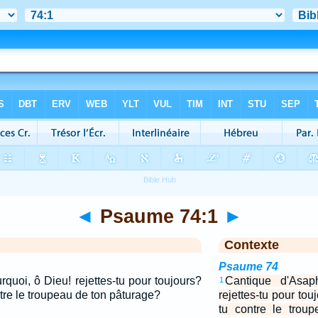
◄
Psaume 74:1
►
Contexte
Psaume 74
quoi, ô Dieu! rejettes-tu pour toujours?
Cantique d'Asap
1
ontre le troupeau de ton pâturage?
rejettes-tu pour touj
tu contre le trou