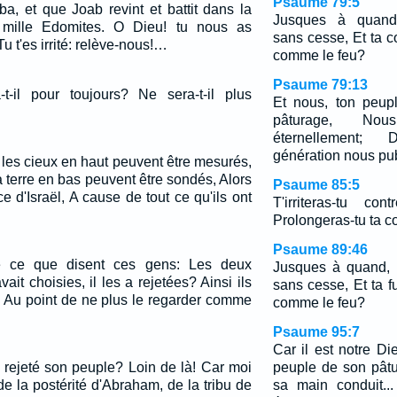
Psaume 79:5
a, et que Joab revint et battit dans la
Jusques à quand, E
 mille Edomites. O Dieu! tu nous as
sans cesse, Et ta c
u t'es irrité: relève-nous!…
comme le feu?
Psaume 79:13
-t-il pour toujours? Ne sera-t-il plus
Et nous, ton peup
pâturage, Nou
éternellement;
génération nous pub
Si les cieux en haut peuvent être mesurés,
 terre en bas peuvent être sondés, Alors
Psaume 85:5
ace d'Israël, A cause de tout ce qu'ils ont
T'irriteras-tu c
Prolongeras-tu ta c
Psaume 89:46
é ce que disent ces gens: Les deux
Jusques à quand, E
vait choisies, il les a rejetées? Ainsi ils
sans cesse, Et ta f
 Au point de ne plus le regarder comme
comme le feu?
Psaume 95:7
Car il est notre D
l rejeté son peuple? Loin de là! Car moi
peuple de son pât
 de la postérité d'Abraham, de la tribu de
sa main conduit..