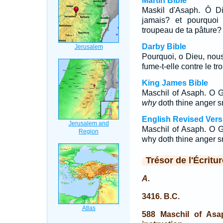
Martin Bible
Maskil d'Asaph. Ô Di
jamais? et pourquoi
troupeau de ta pâture?
Darby Bible
Pourquoi, o Dieu, nous 
fume-t-elle contre le t
King James Bible
Maschil of Asaph. O 
why
doth thine anger s
English Revised Vers
Maschil of Asaph. O G
why doth thine anger s
Trésor de l'Écritur
A.
3416. B.C.
588 Maschil of Asa