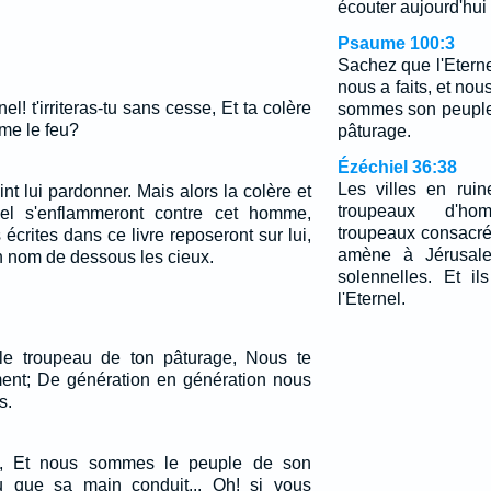
écouter aujourd'hui 
Psaume 100:3
Sachez que l'Eternel
nous a faits, et no
l! t'irriteras-tu sans cesse, Et ta colère
sommes son peuple,
me le feu?
pâturage.
Ézéchiel 36:38
Les villes en rui
nt lui pardonner. Mais alors la colère et
troupeaux d'ho
rnel s'enflammeront contre cet homme,
troupeaux consacré
 écrites dans ce livre reposeront sur lui,
amène à Jérusale
on nom de dessous les cieux.
solennelles. Et i
l'Eternel.
 le troupeau de ton pâturage, Nous te
ment; De génération en génération nous
s.
eu, Et nous sommes le peuple de son
u que sa main conduit... Oh! si vous