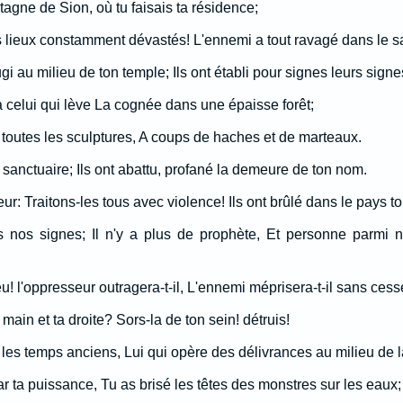
agne de Sion, où tu faisais ta résidence;
s lieux constamment dévastés! L'ennemi a tout ravagé dans le s
gi au milieu de ton temple; Ils ont établi pour signes leurs signe
à celui qui lève La cognée dans une épaisse forêt;
sé toutes les sculptures, A coups de haches et de marteaux.
on sanctuaire; Ils ont abattu, profané la demeure de ton nom.
eur: Traitons-les tous avec violence! Ils ont brûlé dans le pays to
 nos signes; Il n'y a plus de prophète, Et personne parmi 
u! l'oppresseur outragera-t-il, L'ennemi méprisera-t-il sans ces
 main et ta droite? Sors-la de ton sein! détruis!
les temps anciens, Lui qui opère des délivrances au milieu de la
r ta puissance, Tu as brisé les têtes des monstres sur les eaux;