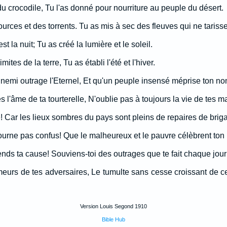
du crocodile, Tu l'as donné pour nourriture au peuple du désert.
 sources et des torrents. Tu as mis à sec des fleuves qui ne tarisse
 est la nuit; Tu as créé la lumière et le soleil.
imites de la terre, Tu as établi l'été et l'hiver.
nnemi outrage l'Eternel, Et qu'un peuple insensé méprise ton no
s l'âme de ta tourterelle, N'oublie pas à toujours la vie de tes 
e! Car les lieux sombres du pays sont pleins de repaires de brig
ourne pas confus! Que le malheureux et le pauvre célèbrent ton
ends ta cause! Souviens-toi des outrages que te fait chaque jour
meurs de tes adversaires, Le tumulte sans cesse croissant de ce
Version Louis Segond 1910
Bible Hub