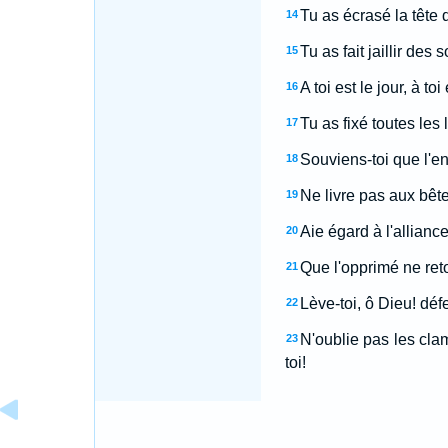
Tu as écrasé la tête 
14
Tu as fait jaillir des
15
A toi est le jour, à toi
16
Tu as fixé toutes les l
17
Souviens-toi que l'e
18
Ne livre pas aux bête
19
Aie égard à l'allianc
20
Que l'opprimé ne ret
21
Lève-toi, ô Dieu! déf
22
N'oublie pas les cla
23
toi!