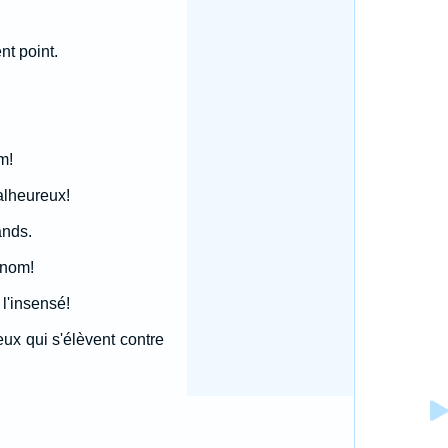
nt point.
m!
malheureux!
ands.
 nom!
 l'insensé!
ux qui s'élèvent contre