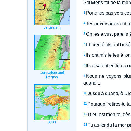
Souviens-toi de la mont
Porte tes pas vers ce
3
Tes adversaires ont ru
4
On les a vus, pareils 
5
Et bientôt ils ont bri
6
Ils ont mis le feu à t
7
Ils disaient en leur co
8
Nous ne voyons plus
9
quand...
Jusqu'à quand, ô Die
10
Pourquoi retires-tu ta
11
Dieu est mon roi dès 
12
Tu as fendu la mer pa
13