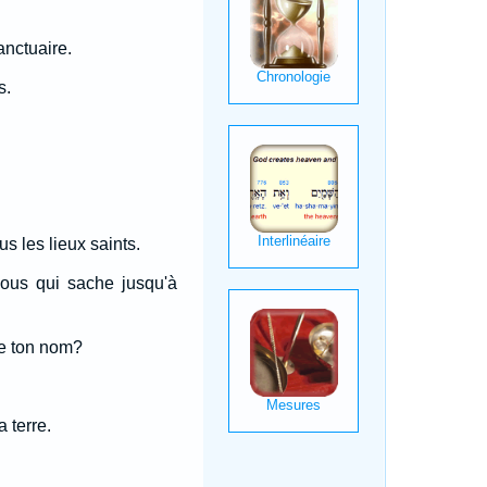
anctuaire.
s.
us les lieux saints.
nous qui sache jusqu'à
se ton nom?
 terre.