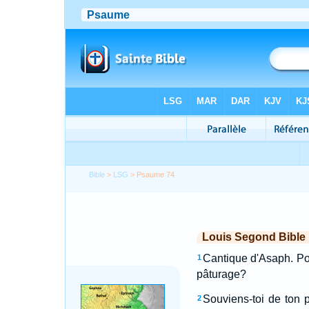
Bible
>
LSG
> Psaume 74
Louis Segond Bible
Cantique d'Asaph. Pour
1
pâturage?
Souviens-toi de ton 
2