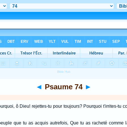
◄
Psaume 74
►
quoi, ô Dieu! rejettes-tu pour toujours? Pourquoi t'irrites-tu c
peuple que tu as acquis autrefois, Que tu as racheté comme la