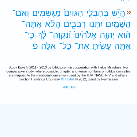
הֲיֵ֨שׁ
בְּהַבְלֵ֤י
הַגּוֹיִם֙
מַגְשִׁמִ֔ים
וְאִם־
22
הַשָּׁמַ֖יִם
יִתְּנ֣וּ
רְבִבִ֑ים
הֲלֹ֨א
אַתָּה־
ה֜וּא
יְהוָ֤ה
אֱלֹהֵ֙ינוּ֙
וּ֨נְקַוֶּה־
לָּ֔ךְ
כִּֽי־
אַתָּ֥ה
עָשִׂ֖יתָ
אֶת־
כָּל־
אֵֽלֶּה׃
פ
Study Bible © 2011 - 2013 by Biblos.com in cooperation with Helps Ministries. For
comparative study, where possible, chapter and verse numbers on Biblos.com sites
are mapped to the traditional convention used by the KJV, NASB, NIV and others.
Section Headings Courtesy
INT Bible
© 2012, Used by Permission
Bible Hub