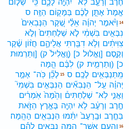
חֶ֔רֶב
וְרָעָ֖ב
לֹֽא־
יִהְיֶ֣ה
לָכֶ֑ם
כִּֽי־
שְׁל֤וֹם
אֱמֶת֙
אֶתֵּ֣ן
לָכֶ֔ם
בַּמָּק֖וֹם
הַזֶּֽה׃
ס
וַיֹּ֨אמֶר
יְהוָ֜ה
אֵלַ֗י
שֶׁ֚קֶר
הַנְּבִאִים֙
14
נִבְּאִ֣ים
בִּשְׁמִ֔י
לֹ֤א
שְׁלַחְתִּים֙
וְלֹ֣א
צִוִּיתִ֔ים
וְלֹ֥א
דִבַּ֖רְתִּי
אֲלֵיהֶ֑ם
חֲז֨וֹן
שֶׁ֜קֶר
וְקֶ֤סֶם
[וֶאֱלוּל
כ]
(וֶֽאֱלִיל֙
ק)
[וְתַרְמוּת
כ]
(וְתַרְמִ֣ית
ק)
לִבָּ֔ם
הֵ֖מָּה
מִֽתְנַבְּאִ֥ים
לָכֶֽם׃
ס
לָכֵ֞ן
כֹּֽה־
אָמַ֣ר
15
יְהוָ֗ה
עַֽל־
הַנְּבִאִ֞ים
הַנִּבְּאִ֣ים
בִּשְׁמִי֮
וַאֲנִ֣י
לֹֽא־
שְׁלַחְתִּים֒
וְהֵ֙מָּה֙
אֹֽמְרִ֔ים
חֶ֣רֶב
וְרָעָ֔ב
לֹ֥א
יִהְיֶ֖ה
בָּאָ֣רֶץ
הַזֹּ֑את
בַּחֶ֤רֶב
וּבָֽרָעָב֙
יִתַּ֔מּוּ
הַנְּבִאִ֖ים
הָהֵֽמָּה׃
וְהָעָ֣ם
אֲשֶׁר־
הֵ֣מָּה
נִבְּאִ֣ים
לָהֶ֡ם
16