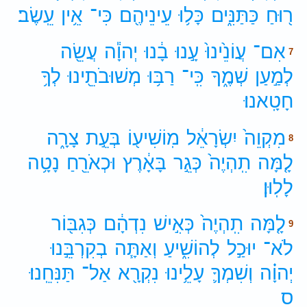
ר֖וּחַ
כַּתַּנִּ֑ים
כָּל֥וּ
עֵינֵיהֶ֖ם
כִּי־
אֵ֥ין
עֵֽשֶׂב׃
אִם־
עֲוֹנֵ֙ינוּ֙
עָ֣נוּ
בָ֔נוּ
יְהוָ֕ה
עֲשֵׂ֖ה
7
לְמַ֣עַן
שְׁמֶ֑ךָ
כִּֽי־
רַבּ֥וּ
מְשׁוּבֹתֵ֖ינוּ
לְךָ֥
חָטָֽאנוּ׃
מִקְוֵה֙
יִשְׂרָאֵ֔ל
מֽוֹשִׁיע֖וֹ
בְּעֵ֣ת
צָרָ֑ה
8
לָ֤מָּה
תִֽהְיֶה֙
כְּגֵ֣ר
בָּאָ֔רֶץ
וּכְאֹרֵ֖חַ
נָטָ֥ה
לָלֽוּן׃
לָ֤מָּה
תִֽהְיֶה֙
כְּאִ֣ישׁ
נִדְהָ֔ם
כְּגִבּ֖וֹר
9
לֹא־
יוּכַ֣ל
לְהוֹשִׁ֑יעַ
וְאַתָּ֧ה
בְקִרְבֵּ֣נוּ
יְהוָ֗ה
וְשִׁמְךָ֛
עָלֵ֥ינוּ
נִקְרָ֖א
אַל־
תַּנִּחֵֽנוּ׃
ס