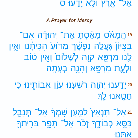
אֶל־
אֶ֖רֶץ
וְלֹ֥א
יָדָֽעוּ׃
ס
A Prayer for Mercy
הֲמָאֹ֨ס
מָאַ֜סְתָּ
אֶת־
יְהוּדָ֗ה
אִם־
19
בְּצִיּוֹן֙
גָּעֲלָ֣ה
נַפְשֶׁ֔ךָ
מַדּ֙וּעַ֙
הִכִּיתָ֔נוּ
וְאֵ֥ין
לָ֖נוּ
מַרְפֵּ֑א
קַוֵּ֤ה
לְשָׁלוֹם֙
וְאֵ֣ין
ט֔וֹב
וּלְעֵ֥ת
מַרְפֵּ֖א
וְהִנֵּ֥ה
בְעָתָֽה׃
יָדַ֧עְנוּ
יְהוָ֛ה
רִשְׁעֵ֖נוּ
עֲוֹ֣ן
אֲבוֹתֵ֑ינוּ
כִּ֥י
20
חָטָ֖אנוּ
לָֽךְ׃
אַל־
תִּנְאַץ֙
לְמַ֣עַן
שִׁמְךָ֔
אַל־
תְּנַבֵּ֖ל
21
כִּסֵּ֣א
כְבוֹדֶ֑ךָ
זְכֹ֕ר
אַל־
תָּפֵ֥ר
בְּרִֽיתְךָ֖
אִתָּֽנוּ׃