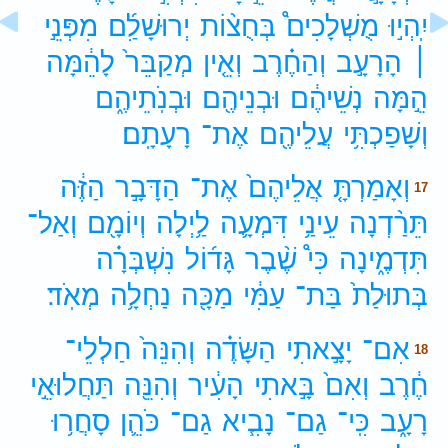
יִֽהְי֣וּ
מֻשְׁלָכִים֩
בְּחֻצ֨וֹת
יְרוּשָׁלִַ֜ם
מִפְּנֵ֣י
׀
הָרָעָ֣ב
וְהַחֶ֗רֶב
וְאֵ֤ין
מְקַבֵּר֙
לָהֵ֔מָּה
הֵ֣מָּה
נְשֵׁיהֶ֔ם
וּבְנֵיהֶ֖ם
וּבְנֹֽתֵיהֶ֑ם
וְשָׁפַכְתִּ֥י
עֲלֵיהֶ֖ם
אֶת־
רָעָתָֽם׃
וְאָמַרְתָּ֤
אֲלֵיהֶם֙
אֶת־
הַדָּבָ֣ר
הַזֶּ֔ה
17
תֵּרַ֨דְנָה
עֵינַ֥י
דִּמְעָ֛ה
לַ֥יְלָה
וְיוֹמָ֖ם
וְאַל־
תִּדְמֶ֑ינָה
כִּי֩
שֶׁ֨בֶר
גָּד֜וֹל
נִשְׁבְּרָ֗ה
בְּתוּלַת֙
בַּת־
עַמִּ֔י
מַכָּ֖ה
נַחְלָ֥ה
מְאֹֽד׃
אִם־
יָצָ֣אתִי
הַשָּׂדֶ֗ה
וְהִנֵּה֙
חַלְלֵי־
18
חֶ֔רֶב
וְאִם֙
בָּ֣אתִי
הָעִ֔יר
וְהִנֵּ֖ה
תַּחֲלוּאֵ֣י
רָעָ֑ב
כִּֽי־
גַם־
נָבִ֧יא
גַם־
כֹּהֵ֛ן
סָחֲר֥וּ