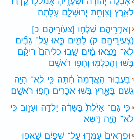
אָבְלָ֣ה
יְהוּדָ֔ה
וּשְׁעָרֶ֥יהָ
אֻמְלְל֖וּ
קָדְר֣וּ
2
לָאָ֑רֶץ
וְצִוְחַ֥ת
יְרוּשָׁלִַ֖ם
עָלָֽתָה׃
וְאַדִּ֣רֵיהֶ֔ם
שָׁלְח֥וּ
[צְעֹורֵיהֶם
כ]
3
(צְעִירֵיהֶ֖ם
ק)
לַמָּ֑יִם
בָּ֣אוּ
עַל־
גֵּבִ֞ים
לֹא־
מָ֣צְאוּ
מַ֗יִם
שָׁ֤בוּ
כְלֵיהֶם֙
רֵיקָ֔ם
בֹּ֥שׁוּ
וְהָכְלְמ֖וּ
וְחָפ֥וּ
רֹאשָֽׁם׃
בַּעֲב֤וּר
הָאֲדָמָה֙
חַ֔תָּה
כִּ֛י
לֹא־
הָיָ֥ה
4
גֶ֖שֶׁם
בָּאָ֑רֶץ
בֹּ֥שׁוּ
אִכָּרִ֖ים
חָפ֥וּ
רֹאשָֽׁם׃
כִּ֤י
גַם־
אַיֶּ֙לֶת֙
בַּשָּׂדֶ֔ה
יָלְדָ֖ה
וְעָז֑וֹב
כִּ֥י
5
לֹֽא־
הָיָ֖ה
דֶּֽשֶׁא׃
וּפְרָאִים֙
עָמְד֣וּ
עַל־
שְׁפָיִ֔ם
שָׁאֲפ֥וּ
6