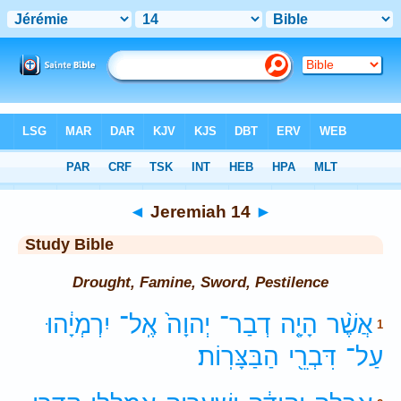
Bible
>
Study Bible
> Jeremiah 14
◄
Jeremiah 14
►
Study Bible
Drought, Famine, Sword, Pestilence
אֲשֶׁ֨ר
הָיָ֤ה
דְבַר־
יְהוָה֙
אֶֽל־
יִרְמְיָ֔הוּ
1
עַל־
דִּבְרֵ֖י
הַבַּצָּרֽוֹת׃