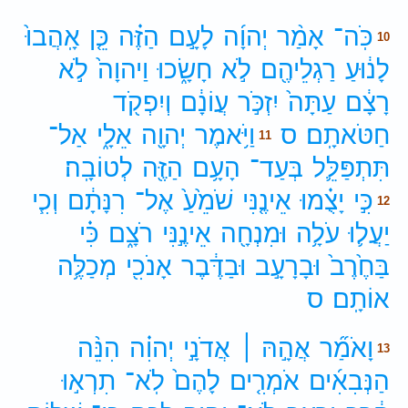
כֹּֽה־
אָמַ֨ר
יְהוָ֜ה
לָעָ֣ם
הַזֶּ֗ה
כֵּ֤ן
אָֽהֲבוּ֙
10
לָנ֔וּעַ
רַגְלֵיהֶ֖ם
לֹ֣א
חָשָׂ֑כוּ
וַיהוָה֙
לֹ֣א
רָצָ֔ם
עַתָּה֙
יִזְכֹּ֣ר
עֲוֹנָ֔ם
וְיִפְקֹ֖ד
חַטֹּאתָֽם׃
ס
וַיֹּ֥אמֶר
יְהוָ֖ה
אֵלָ֑י
אַל־
11
תִּתְפַּלֵּ֛ל
בְּעַד־
הָעָ֥ם
הַזֶּ֖ה
לְטוֹבָֽה׃
כִּ֣י
יָצֻ֗מוּ
אֵינֶ֤נִּי
שֹׁמֵ֙עַ֙
אֶל־
רִנָּתָ֔ם
וְכִ֧י
12
יַעֲל֛וּ
עֹלָ֥ה
וּמִנְחָ֖ה
אֵינֶ֣נִּי
רֹצָ֑ם
כִּ֗י
בַּחֶ֙רֶב֙
וּבָרָעָ֣ב
וּבַדֶּ֔בֶר
אָנֹכִ֖י
מְכַלֶּ֥ה
אוֹתָֽם׃
ס
וָאֹמַ֞ר
אֲהָ֣הּ ׀
אֲדֹנָ֣י
יְהוִ֗ה
הִנֵּ֨ה
13
הַנְּבִאִ֜ים
אֹמְרִ֤ים
לָהֶם֙
לֹֽא־
תִרְא֣וּ