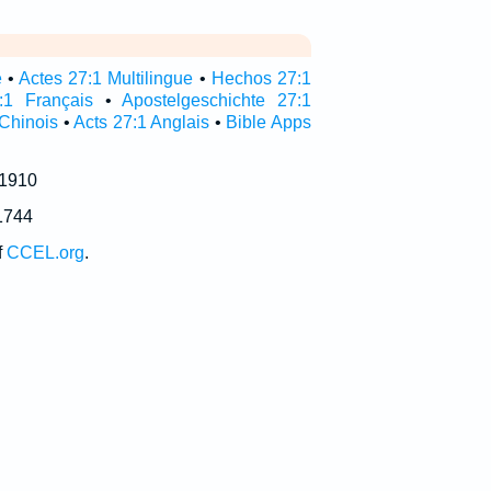
e
•
Actes 27:1 Multilingue
•
Hechos 27:1
:1 Français
•
Apostelgeschichte 27:1
 Chinois
•
Acts 27:1 Anglais
•
Bible Apps
 1910
1744
f
CCEL.org
.