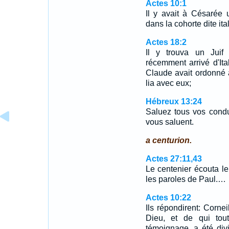
Actes 10:1
Il y avait à Césarée
dans la cohorte dite ita
Actes 18:2
Il y trouva un Juif
récemment arrivé d'It
Claude avait ordonné à
lia avec eux;
Hébreux 13:24
Saluez tous vos conduc
vous saluent.
a centurion.
Actes 27:11,43
Le centenier écouta le 
les paroles de Paul.…
Actes 10:22
Ils répondirent: Cornei
Dieu, et de qui tou
témoignage, a été div