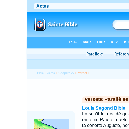
Bible
>
Actes
>
Chapitre 27
> Verset 1
Versets Parallèles
Louis Segond Bible
Lorsqu'il fut décidé qu
on remit Paul et quelq
la cohorte Auguste, no