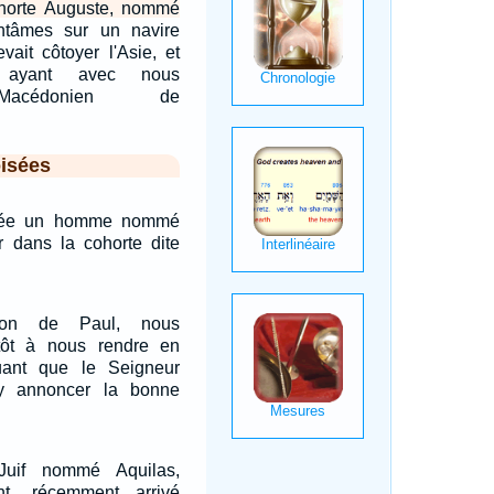
ohorte Auguste, nommé
tâmes sur un navire
vait côtoyer l'Asie, et
, ayant avec nous
 Macédonien de
isées
arée un homme nommé
er dans la cohorte dite
sion de Paul, nous
tôt à nous rendre en
uant que le Seigneur
y annoncer la bonne
Juif nommé Aquilas,
nt, récemment arrivé