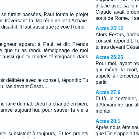
d'Italie avec sa fe
Claude avait ordon
se furent passées, Paul forma le projet
sortir de Rome. Il s
en traversant la Macédoine et l'Achaïe.
 disait-il, il faut aussi que je voie Rome.
Actes 25:12
Alors Festus, après
conseil, répondit: 
Seigneur apparut à Paul, et dit: Prends
tu iras devant César
e que tu as rendu témoignage de moi
ut aussi que tu rendes témoignage dans
Actes 25:25
Pour moi, ayant rec
qui mérite la mort
appelé à l'empereur,
ir délibéré avec le conseil, répondit: Tu
partir.
tu iras devant César.…
Actes 27:6
Et là, le centenier
e faire du mal: Dieu l'a changé en bien,
d'Alexandrie qui all
arrive aujourd'hui, pour sauver la vie à
monter.
Actes 28:1
Après nous être s
el subsistent à toujours, Et les projets
que l'île s'appelait 