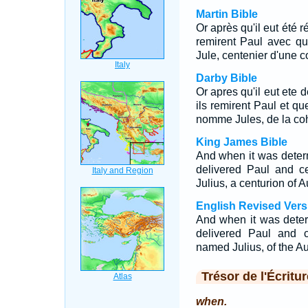
Martin Bible
Or après qu'il eut été r
remirent Paul avec q
Jule, centenier d'une 
Darby Bible
Or apres qu'il eut ete d
ils remirent Paul et qu
nomme Jules, de la co
King James Bible
And when it was determi
delivered Paul and ce
Julius, a centurion of 
English Revised Vers
And when it was determ
delivered Paul and c
named Julius, of the A
Trésor de l'Écritur
when.