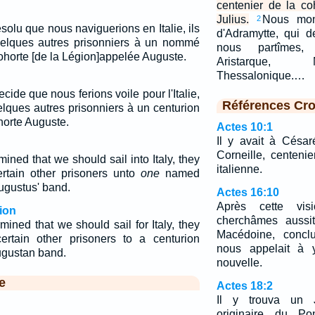
centenier de la c
Julius.
Nous mon
2
ésolu que nous naviguerions en Italie, ils
d'Adramytte, qui de
uelques autres prisonniers à un nommé
nous partîmes
cohorte [de la Légion]appelée Auguste.
Aristarque,
Thessalonique.…
ecide que nous ferions voile pour l'Italie,
Références Cro
elques autres prisonniers à un centurion
horte Auguste.
Actes 10:1
Il y avait à Cés
Corneille, centeni
ned that we should sail into Italy, they
italienne.
rtain other prisoners unto
one
named
Augustus' band.
Actes 16:10
Après cette vi
ion
cherchâmes aussi
ined that we should sail for Italy, they
Macédoine, concl
ertain other prisoners to a centurion
nous appelait à 
ugustan band.
nouvelle.
e
Actes 18:2
Il y trouva un 
originaire du Po