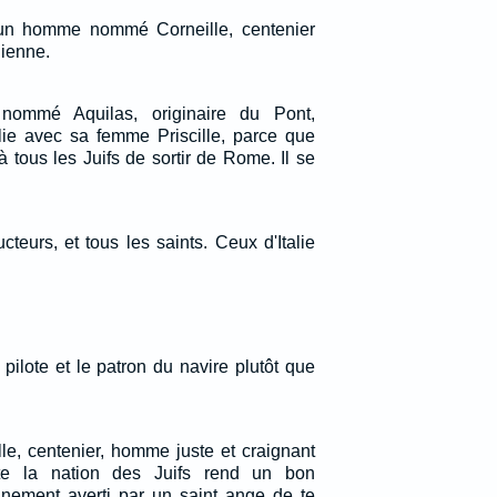
 un homme nommé Corneille, centenier
lienne.
 nommé Aquilas, originaire du Pont,
alie avec sa femme Priscille, parce que
 tous les Juifs de sortir de Rome. Il se
teurs, et tous les saints. Ceux d'Italie
pilote et le patron du navire plutôt que
lle, centenier, homme juste et craignant
te la nation des Juifs rend un bon
inement averti par un saint ange de te