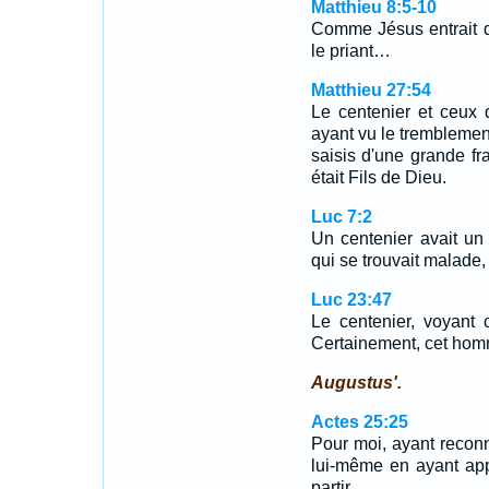
Matthieu 8:5-10
Comme Jésus entrait d
le priant…
Matthieu 27:54
Le centenier et ceux 
ayant vu le tremblement 
saisis d'une grande fr
était Fils de Dieu.
Luc 7:2
Un centenier avait un s
qui se trouvait malade, 
Luc 23:47
Le centenier, voyant ce
Certainement, cet homm
Augustus'.
Actes 25:25
Pour moi, ayant reconnu 
lui-même en ayant appe
partir.