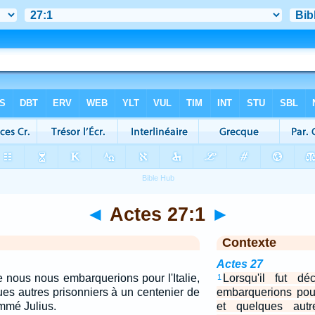
◄
Actes 27:1
►
Contexte
Actes 27
e nous nous embarquerions pour l'Italie,
Lorsqu'il fut d
1
ues autres prisonniers à un centenier de
embarquerions pour 
mmé Julius.
et quelques autr