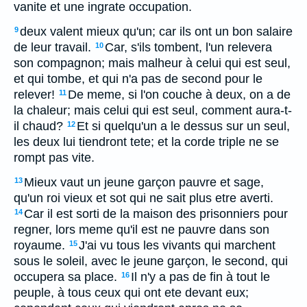
vanite et une ingrate occupation.
deux valent mieux qu'un; car ils ont un bon salaire
9
de leur travail.
Car, s'ils tombent, l'un relevera
10
son compagnon; mais malheur à celui qui est seul,
et qui tombe, et qui n'a pas de second pour le
relever!
De meme, si l'on couche à deux, on a de
11
la chaleur; mais celui qui est seul, comment aura-t-
il chaud?
Et si quelqu'un a le dessus sur un seul,
12
les deux lui tiendront tete; et la corde triple ne se
rompt pas vite.
Mieux vaut un jeune garçon pauvre et sage,
13
qu'un roi vieux et sot qui ne sait plus etre averti.
Car il est sorti de la maison des prisonniers pour
14
regner, lors meme qu'il est ne pauvre dans son
royaume.
J'ai vu tous les vivants qui marchent
15
sous le soleil, avec le jeune garçon, le second, qui
occupera sa place.
Il n'y a pas de fin à tout le
16
peuple, à tous ceux qui ont ete devant eux;