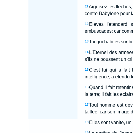
Aiguisez les fleches,
11
contre Babylone pour la
Elevez l'etendard 
12
embuscades; car comme l
Toi qui habites sur b
13
L'Eternel des armees
14
s'ils ne poussent un cri
C'est lui qui a fai
15
intelligence, a etendu l
Quand il fait retentir
16
la terre; il fait les eclai
Tout homme est deve
17
taillee, car son image d
Elles sont vanite, un
18
19