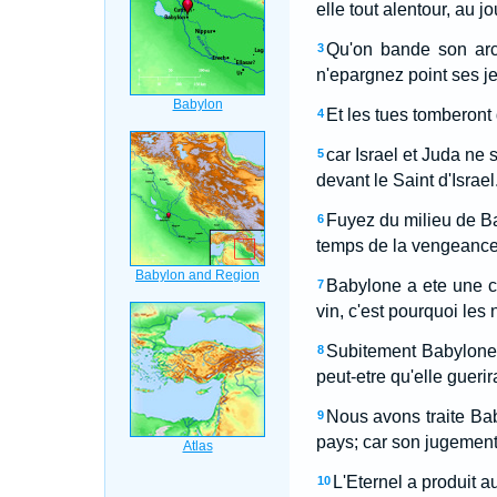
elle tout alentour, au j
Qu'on bande son arc 
3
n'epargnez point ses j
Et les tues tomberont
4
car Israel et Juda ne 
5
devant le Saint d'Israel
Fuyez du milieu de Ba
6
temps de la vengeance d
Babylone a ete une co
7
vin, c'est pourquoi les
Subitement Babylone 
8
peut-etre qu'elle guerir
Nous avons traite Ba
9
pays; car son jugement 
L'Eternel a produit a
10