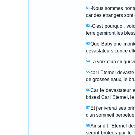
-Nous sommes honteu
51
car des etrangers sont 
-C'est pourquoi, voic
52
terre gemiront les bles
Que Babylone monte j
53
devastateurs contre elle,
La voix d'un cri qui
54
car l'Eternel devaste
55
de grosses eaux, le brui
Car le devastateur e
56
brises! Car l'Eternel, l
Et j'enivrerai ses pr
57
d'un sommeil perpetuel, 
Ainsi dit l'Eternel 
58
seront brulees par le 