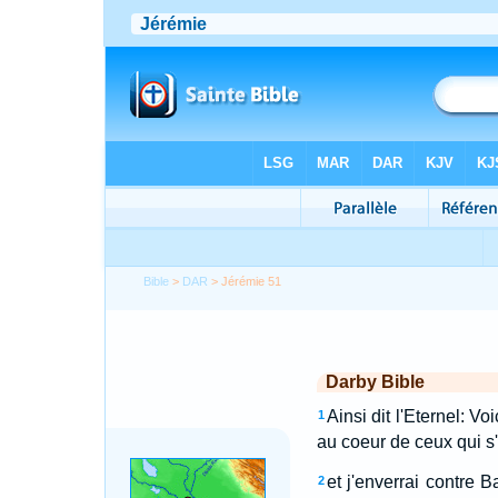
Bible
>
DAR
> Jérémie 51
Darby Bible
Ainsi dit l'Eternel: V
1
au coeur de ceux qui s'
et j'enverrai contre 
2