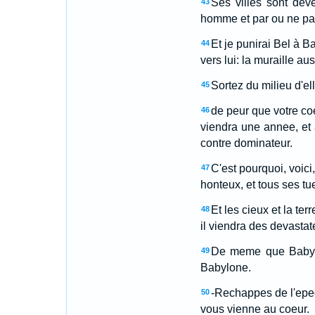
Ses villes sont dev
43
homme et par ou ne pa
Et je punirai Bel à Ba
44
vers lui: la muraille a
Sortez du milieu d'el
45
de peur que votre coe
46
viendra une annee, et a
contre dominateur.
C'est pourquoi, voici
47
honteux, et tous ses tu
Et les cieux et la te
48
il viendra des devastateu
De meme que Babylon
49
Babylone.
-Rechappes de l'epee
50
vous vienne au coeur.