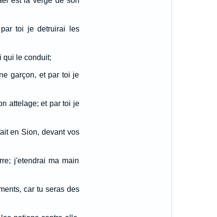
ael est la verge de son
ar toi je detruirai les
i qui le conduit;
une garçon, et par toi je
on attelage; et par toi je
fait en Sion, devant vos
erre; j'etendrai ma main
ments, car tu seras des