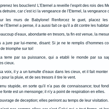
 prenez les boucliers! L'Eternel a reveille l'esprit des rois des 
 detruire, car c'est ici la vengeance de l'Eternel, la vengeance
sur les murs de Babylone! Renforcez le guet, placez les
'Eternel a pense, il a aussi fait ce qu'il a dit contre les habit
eaucoup d'eaux, abondante en tresors, ta fin est venue, la mesur
 a jure par lui-meme, disant: Si je ne te remplis d'hommes c
 de triomphe sur toi!
t la terre par sa puissance, qui a etabli le monde par sa sa
es cieux.
 sa voix, il y a un tumulte d'eaux dans les cieux, et il fait mont
rs pour la pluie, et de ses tresors il tire le vent.
nu stupide, en sorte qu'il n'a pas de connaissance; tout fond
e fonte est un mensonge; il n'y a point de respiration en elles.
 ouvrage de deception; elles periront au temps de leur visitation.