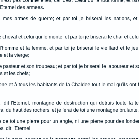
n'est pas comme elles; car c'est Celui qui a tout forme, et Isr
'Eternel des armees.
es armes de guerre; et par toi je briserai les nations, et p
le cheval et celui qui le monte, et par toi je briserai le char et celu
 l'homme et la femme, et par toi je briserai le vieillard et le je
 et la vierge;
 le pasteur et son troupeau; et par toi je briserai le laboureur et s
s et les chefs;
one et à tous les habitants de la Chaldee tout le mal qu'ils ont 
i, dit l'Eternel, montagne de destruction qui detruis toute la t
lerai du haut des rochers, et je ferai de toi une montagne brulante.
 de toi une pierre pour un angle, ni une pierre pour des fonde
, dit l'Eternel.