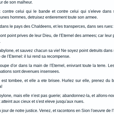
our de son malheur.
contre celui qui le bande et contre celui qui s'eleve dans s
eunes hommes, detruisez entierement toute son armee.
 dans le pays des Chaldeens, et les transperces, dans ses rues:
sont point prives de leur Dieu, de l'Eternel des armees; car leur
.
bylone, et sauvez chacun sa vie! Ne soyez point detruits dans so
e l'Eternel: il lui rend sa recompense.
upe d'or dans la main de l'Eternel, enivrant toute la terre. Le
 nations sont devenues insensees.
est tombee, et elle a ete brisee. Hurlez sur elle, prenez du 
a!
bylone, mais elle n'est pas guerie; abandonnez-la, et allons-
atteint aux cieux et s'est eleve jusqu'aux nues.
u jour de notre justice. Venez, et racontons en Sion l'oeuvre de l'