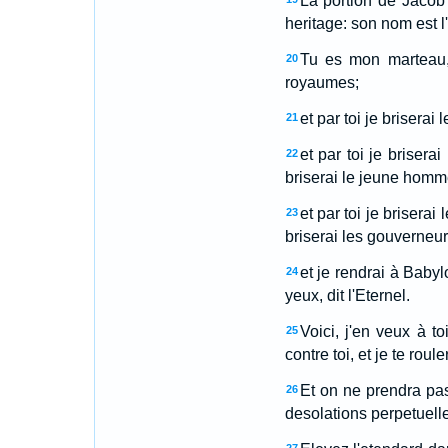
La portion de Jacob 
heritage: son nom est l
Tu es mon marteau, m
20
royaumes;
et par toi je briserai 
21
et par toi je briserai
22
briserai le jeune homme
et par toi je briserai
23
briserai les gouverneur
et je rendrai à Babyl
24
yeux, dit l'Eternel.
Voici, j'en veux à to
25
contre toi, et je te rou
Et on ne prendra pas
26
desolations perpetuelles