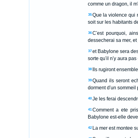
comme un dragon, il m'a
Que la violence qui m
35
soit sur les habitants 
C'est pourquoi, ains
36
dessecherai sa mer, et j
et Babylone sera des
37
sorte qu'il n'y aura pas 
Ils rugiront ensembl
38
Quand ils seront echa
39
dorment d'un sommeil per
Je les ferai descend
40
Comment a ete pris
41
Babylone est-elle deve
La mer est montee sur
42