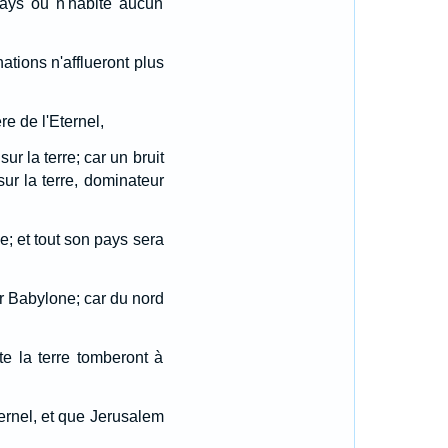
pays ou n'habite aucun
nations n'afflueront plus
e de l'Eternel,
r la terre; car un bruit
sur la terre, dominateur
e; et tout son pays sera
sur Babylone; car du nord
e la terre tomberont à
ernel, et que Jerusalem