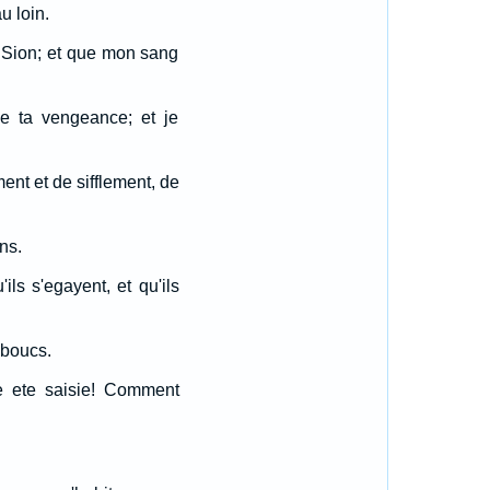
u loin.
de Sion; et que mon sang
rce ta vengeance; et je
nt et de sifflement, de
ns.
ils s'egayent, et qu'ils
 boucs.
e ete saisie! Comment