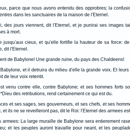
x, parce que nous avons entendu des opprobres; la confusio
entres dans les sanctuaires de la maison de l'Eternel.
i, des jours viennent, dit l'Eternel, et je punirai ses images ta
ses à mort.
usqu'aux cieux, et qu'elle fortifie la hauteur de sa force: d
 dit l'Eternel.
 vient de Babylone! Une grande ruine, du pays des Chaldeens!
 Babylone, et il detruira du milieu d'elle la grande voix. Et leu
t de leur voix retentit.
st venu contre elle, contre Babylone; et ses hommes forts son
e *Dieu des retributions, rend certainement ce qui est du.
inces et ses sages, ses gouverneurs, et ses chefs, et ses hommes
et ils ne se reveilleront pas, dit le Roi: l'Eternel des armees e
des armees: La large muraille de Babylone sera entierement rase
feu; et les peuples auront travaille pour neant, et les peuplade