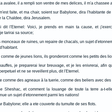
 avalee, il a rempli son ventre de mes delices, il m'a chassee a
'est faite, et ma chair, soient sur Babylone, dira l'habitante 
de la Chaldee, dira Jerusalem.
i dit l'Eternel: Voici, je prends en main ta cause, et j'exe
e tarirai sa source;
 monceaux de ruines, un repaire de chacals, un sujet d'etonneme
d'habitant.
e comme de jeunes lions, ils gronderont comme les petits des lio
uffes, je preparerai leur breuvage, et je les enivrerai, afin qu'
petuel et ne se reveillent plus, dit l'Eternel.
re comme des agneaux à la tuerie, comme des beliers avec des
e Sheshac, et comment la louange de toute la terre a-t-ell
nue un sujet d'etonnement parmi les nations!
 Babylone; elle a ete couverte du tumulte de ses flots.