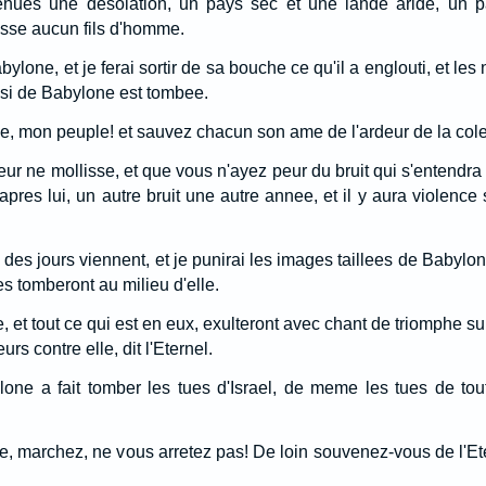
enues une desolation, un pays sec et une lande aride, un 
sse aucun fils d'homme.
bylone, et je ferai sortir de sa bouche ce qu'il a englouti, et les 
ussi de Babylone est tombee.
le, mon peuple! et sauvez chacun son ame de l'ardeur de la coler
ur ne mollisse, et que vous n'ayez peur du bruit qui s'entendra su
pres lui, un autre bruit une autre annee, et il y aura violence 
, des jours viennent, et je punirai les images taillees de Babylon
es tomberont au milieu d'elle.
rre, et tout ce qui est en eux, exulteront avec chant de triomphe 
rs contre elle, dit l'Eternel.
e a fait tomber les tues d'Israel, de meme les tues de tout
, marchez, ne vous arretez pas! De loin souvenez-vous de l'Et