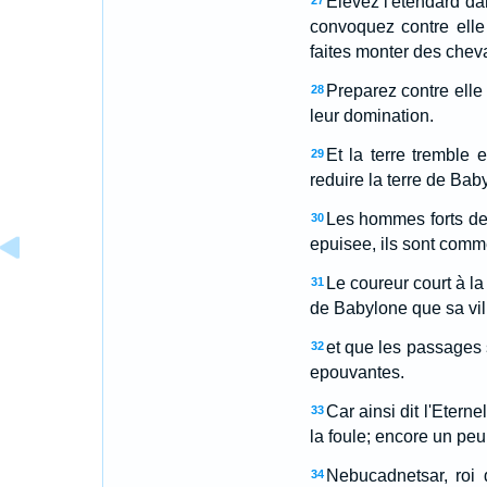
Elevez l'etendard da
27
convoquez contre elle 
faites monter des chev
Preparez contre elle 
28
leur domination.
Et la terre tremble 
29
reduire la terre de Baby
Les hommes forts de 
30
epuisee, ils sont comm
Le coureur court à l
31
de Babylone que sa vill
et que les passages 
32
epouvantes.
Car ainsi dit l'Etern
33
la foule; encore un peu
Nebucadnetsar, roi 
34