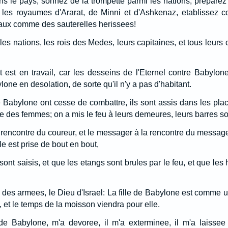
ns le pays, sonnez de la trompette parmi les nations, preparez 
les royaumes d'Ararat, de Minni et d'Ashkenaz, etablissez co
aux comme des sauterelles herissees!
les nations, les rois des Medes, leurs capitaines, et tous leurs c
et est en travail, car les desseins de l'Eternel contre Babylon
lone en desolation, de sorte qu'il n'y a pas d'habitant.
Babylone ont cesse de combattre, ils sont assis dans les places
e des femmes; on a mis le feu à leurs demeures, leurs barres so
a rencontre du coureur, et le messager à la rencontre du messag
e est prise de bout en bout,
sont saisis, et que les etangs sont brules par le feu, et que l
el des armees, le Dieu d'Israel: La fille de Babylone est comme
, et le temps de la moisson viendra pour elle.
de Babylone, m'a devoree, il m'a exterminee, il m'a laiss