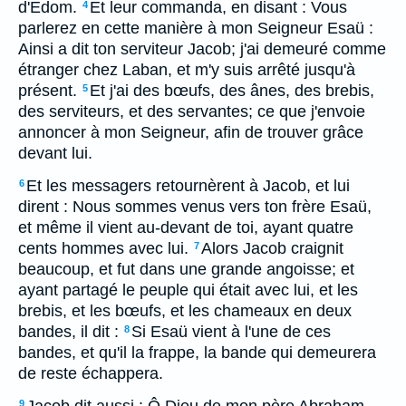
d'Edom.
Et leur commanda, en disant : Vous
4
parlerez en cette manière à mon Seigneur Esaü :
Ainsi a dit ton serviteur Jacob; j'ai demeuré comme
étranger chez Laban, et m'y suis arrêté jusqu'à
présent.
Et j'ai des bœufs, des ânes, des brebis,
5
des serviteurs, et des servantes; ce que j'envoie
annoncer à mon Seigneur, afin de trouver grâce
devant lui.
Et les messagers retournèrent à Jacob, et lui
6
dirent : Nous sommes venus vers ton frère Esaü,
et même il vient au-devant de toi, ayant quatre
cents hommes avec lui.
Alors Jacob craignit
7
beaucoup, et fut dans une grande angoisse; et
ayant partagé le peuple qui était avec lui, et les
brebis, et les bœufs, et les chameaux en deux
bandes, il dit :
Si Esaü vient à l'une de ces
8
bandes, et qu'il la frappe, la bande qui demeurera
de reste échappera.
9