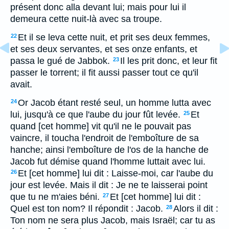
présent donc alla devant lui; mais pour lui il
demeura cette nuit-là avec sa troupe.
Et il se leva cette nuit, et prit ses deux femmes,
22
et ses deux servantes, et ses onze enfants, et
passa le gué de Jabbok.
Il les prit donc, et leur fit
23
passer le torrent; il fit aussi passer tout ce qu'il
avait.
Or Jacob étant resté seul, un homme lutta avec
24
lui, jusqu'à ce que l'aube du jour fût levée.
Et
25
quand [cet homme] vit qu'il ne le pouvait pas
vaincre, il toucha l'endroit de l'emboîture de sa
hanche; ainsi l'emboîture de l'os de la hanche de
Jacob fut démise quand l'homme luttait avec lui.
Et [cet homme] lui dit : Laisse-moi, car l'aube du
26
jour est levée. Mais il dit : Je ne te laisserai point
que tu ne m'aies béni.
Et [cet homme] lui dit :
27
Quel est ton nom? Il répondit : Jacob.
Alors il dit :
28
Ton nom ne sera plus Jacob, mais Israël; car tu as