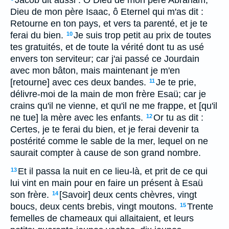
Jacob dit aussi : Ô Dieu de mon père Abraham,
Dieu de mon père Isaac, ô Eternel qui m'as dit :
Retourne en ton pays, et vers ta parenté, et je te
ferai du bien.
Je suis trop petit au prix de toutes
10
tes gratuités, et de toute la vérité dont tu as usé
envers ton serviteur; car j'ai passé ce Jourdain
avec mon bâton, mais maintenant je m'en
[retourne] avec ces deux bandes.
Je te prie,
11
délivre-moi de la main de mon frère Esaü; car je
crains qu'il ne vienne, et qu'il ne me frappe, et [qu'il
ne tue] la mère avec les enfants.
Or tu as dit :
12
Certes, je te ferai du bien, et je ferai devenir ta
postérité comme le sable de la mer, lequel on ne
saurait compter à cause de son grand nombre.
Et il passa la nuit en ce lieu-là, et prit de ce qui
13
lui vint en main pour en faire un présent à Esaü
son frère.
[Savoir] deux cents chèvres, vingt
14
boucs, deux cents brebis, vingt moutons.
Trente
15
femelles de chameaux qui allaitaient, et leurs