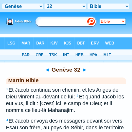
Bible
>
MAR
> Genèse 32
◄
Genèse 32
►
Martin Bible
Et Jacob continua son chemin, et les Anges de
1
Dieu vinrent au-devant de lui;
Et quand Jacob les
2
eut vus, il dit : [C'est] ici le camp de Dieu; et il
nomma ce lieu-là Mahanajim.
Et Jacob envoya des messagers devant soi vers
3
Esaü son frère, au pays de Séhir, dans le territoire