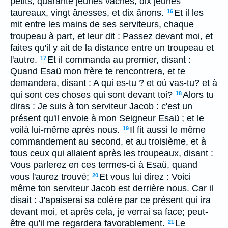
petits; quarante jeunes vaches, dix jeunes
taureaux, vingt ânesses, et dix ânons.
Et il les
16
mit entre les mains de ses serviteurs, chaque
troupeau à part, et leur dit : Passez devant moi, et
faites qu'il y ait de la distance entre un troupeau et
l'autre.
Et il commanda au premier, disant :
17
Quand Esaü mon frère te rencontrera, et te
demandera, disant : A qui es-tu ? et où vas-tu? et à
qui sont ces choses qui sont devant toi?
Alors tu
18
diras : Je suis à ton serviteur Jacob : c'est un
présent qu'il envoie à mon Seigneur Esaü ; et le
voilà lui-même après nous.
Il fit aussi le même
19
commandement au second, et au troisième, et à
tous ceux qui allaient après les troupeaux, disant :
Vous parlerez en ces termes-ci à Esaü, quand
vous l'aurez trouvé;
Et vous lui direz : Voici
20
même ton serviteur Jacob est derrière nous. Car il
disait : J'apaiserai sa colère par ce présent qui ira
devant moi, et après cela, je verrai sa face; peut-
être qu'il me regardera favorablement.
Le
21