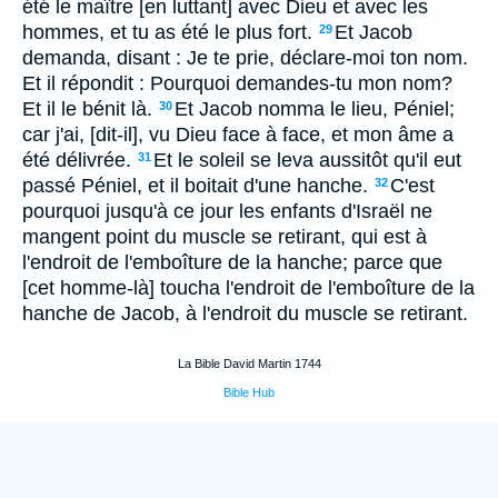
été le maître [en luttant] avec Dieu et avec les
hommes, et tu as été le plus fort.
Et Jacob
29
demanda, disant : Je te prie, déclare-moi ton nom.
Et il répondit : Pourquoi demandes-tu mon nom?
Et il le bénit là.
Et Jacob nomma le lieu, Péniel;
30
car j'ai, [dit-il], vu Dieu face à face, et mon âme a
été délivrée.
Et le soleil se leva aussitôt qu'il eut
31
passé Péniel, et il boitait d'une hanche.
C'est
32
pourquoi jusqu'à ce jour les enfants d'Israël ne
mangent point du muscle se retirant, qui est à
l'endroit de l'emboîture de la hanche; parce que
[cet homme-là] toucha l'endroit de l'emboîture de la
hanche de Jacob, à l'endroit du muscle se retirant.
La Bible David Martin 1744
Bible Hub