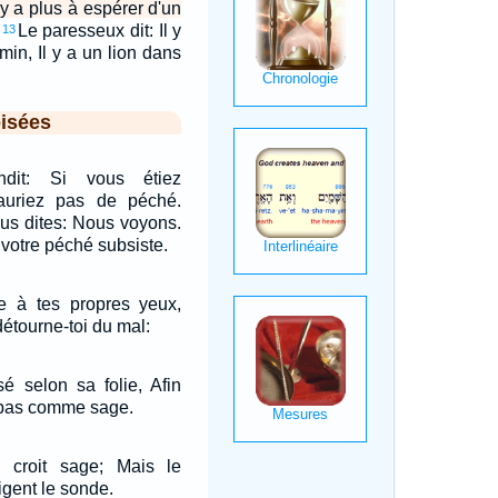
l y a plus à espérer d'un
Le paresseux dit: Il y
13
min, Il y a un lion dans
isées
ndit: Si vous étiez
auriez pas de péché.
us dites: Nous voyons.
 votre péché subsiste.
e à tes propres yeux,
 détourne-toi du mal:
é selon sa folie, Afin
e pas comme sage.
 croit sage; Mais le
ligent le sonde.