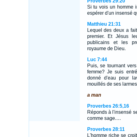
Proverbes 29:20
Si tu vois un homme ir
espérer d'un insensé qu
Matthieu 21:31
Lequel des deux a fait
premier. Et Jésus le
publicains et les p
royaume de Dieu.
Luc 7:44
Puis, se tournant vers
femme? Je suis entré
donné d'eau pour lav
mouillés de ses larmes
a man
Proverbes 26:5,16
Réponds à l'insensé sel
comme sage.…
Proverbes 28:11
L'homme riche se croit 