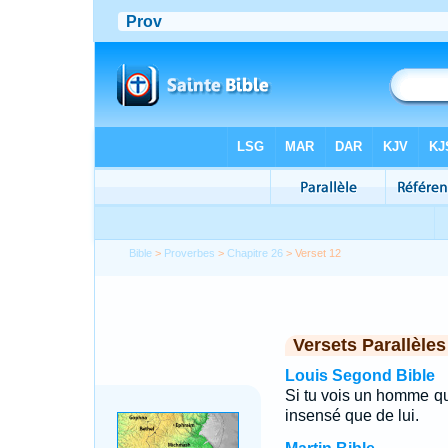
Bible
>
Proverbes
>
Chapitre 26
> Verset 12
Versets Parallèles
Louis Segond Bible
Si tu vois un homme qui
insensé que de lui.