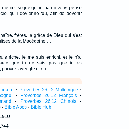
i-même: si quelqu'un parmi vous pense
cle, qu'il devienne fou, afin de devenir
ître, frères, la grâce de Dieu qui s'est
glises de la Macédoine.…
is riche, je me suis enrichi, et je n'ai
parce que tu ne sais pas que tu es
 pauvre, aveugle et nu,
inéaire
•
Proverbes 26:12 Multilingue
•
pagnol
•
Proverbes 26:12 Français
•
emand
•
Proverbes 26:12 Chinois
•
s
•
Bible Apps
•
Bible Hub
 1910
1744