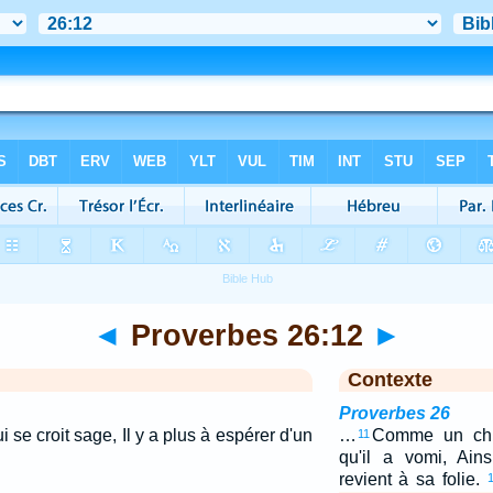
◄
Proverbes 26:12
►
Contexte
Proverbes 26
 se croit sage, Il y a plus à espérer d'un
…
Comme un chi
11
qu'il a vomi, Ain
revient à sa folie.