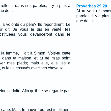
réfléchi dans ses paroles, Il y a plus à
Proverbes 29:20
e de lui.
Si tu vois un hom
paroles, Il y a plu
que de lui.
 la volonté du père? Ils répondirent: Le
ur dit: Je vous le dis en vérité, les
rostituées vous devanceront dans le
 la femme, il dit à Simon: Vois-tu cette
 dans ta maison, et tu ne m'as point
er mes pieds; mais elle, elle les a
, et les a essuyés avec ses cheveux.
on sa folie, Afin qu'il ne se regarde pas
sage; Mais le pauvre qui est intelligent