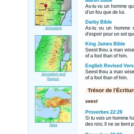
Martin Bible
As-tu vu un homme qui 
d'un fou que de lui.
Darby Bible
As-tu vu un homme s
d'espoir pour un sot que
King James Bible
Seest thou a man wise
of a fool than of him.
English Revised Vers
Seest thou a man wise
of a fool than of him.
Trésor de l'Écritur
seest
Proverbes 22:29
Si tu vois un homme hab
des rois; Il ne se tien