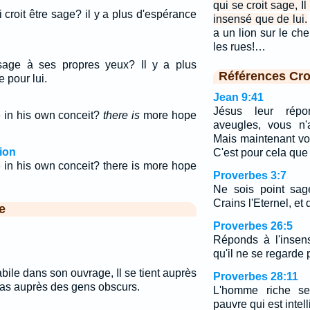
qui se croit sage, I
croit être sage? il y a plus d'espérance
insensé que de lui.
a un lion sur le che
les rues!…
age à ses propres yeux? Il y a plus
Références Cro
 pour lui.
Jean 9:41
Jésus leur répo
 in his own conceit?
there is
more hope
aveugles, vous n'
Mais maintenant vo
ion
C'est pour cela que
 in his own conceit? there is more hope
Proverbes 3:7
Ne sois point sag
Crains l'Eternel, et
e
Proverbes 26:5
Réponds à l'insens
qu'il ne se regard
ile dans son ouvrage, Il se tient auprès
Proverbes 28:11
t pas auprès des gens obscurs.
L'homme riche se
pauvre qui est intel