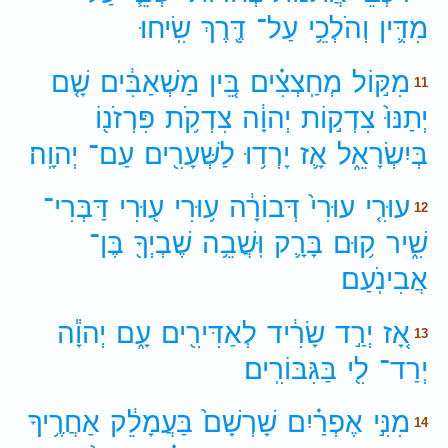
מִדִּ֛ין
וְהֹלְכֵ֥י
עַל־
דֶּ֖רֶךְ
שִֽׂיחוּ׃
מִקּ֣וֹל
מְחַֽצְצִ֗ים
בֵּ֚ין
מַשְׁאַבִּ֔ים
שָׁ֤ם
11
יְתַנּוּ֙
צִדְק֣וֹת
יְהוָ֔ה
צִדְקֹ֥ת
פִּרְזֹנ֖וֹ
בְּיִשְׂרָאֵ֑ל
אָ֛ז
יָרְד֥וּ
לַשְּׁעָרִ֖ים
עַם־
יְהוָֽה׃
עוּרִ֤י
עוּרִי֙
דְּבוֹרָ֔ה
ע֥וּרִי
ע֖וּרִי
דַּבְּרִי־
12
שִׁ֑יר
ק֥וּם
בָּרָ֛ק
וּֽשֲׁבֵ֥ה
שֶׁבְיְךָ֖
בֶּן־
אֲבִינֹֽעַם׃
אָ֚ז
יְרַ֣ד
שָׂרִ֔יד
לְאַדִּירִ֖ים
עָ֑ם
יְהוָ֕ה
13
יְרַד־
לִ֖י
בַּגִּבּוֹרִֽים׃
מִנִּ֣י
אֶפְרַ֗יִם
שָׁרְשָׁם֙
בַּעֲמָלֵ֔ק
אַחֲרֶ֥יךָ
14