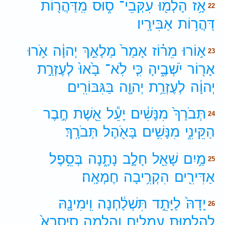
אָ֥ז
הָלְמ֖וּ
עִקְּבֵי־
ס֑וּס
מִֽדַּהֲר֖וֹת
22
דַּהֲר֥וֹת
אַבִּירָֽיו׃
א֣וֹרוּ
מֵר֗וֹז
אָמַר֙
מַלְאַ֣ךְ
יְהוָ֔ה
אֹ֥רוּ
23
אָר֖וֹר
יֹשְׁבֶ֑יהָ
כִּ֤י
לֹֽא־
בָ֙אוּ֙
לְעֶזְרַ֣ת
יְהוָ֔ה
לְעֶזְרַ֥ת
יְהוָ֖ה
בַּגִּבּוֹרִֽים׃
תְּבֹרַךְ֙
מִנָּשִׁ֔ים
יָעֵ֕ל
אֵ֖שֶׁת
חֶ֣בֶר
24
הַקֵּינִ֑י
מִנָּשִׁ֥ים
בָּאֹ֖הֶל
תְּבֹרָֽךְ׃
מַ֥יִם
שָׁאַ֖ל
חָלָ֣ב
נָתָ֑נָה
בְּסֵ֥פֶל
25
אַדִּירִ֖ים
הִקְרִ֥יבָה
חֶמְאָֽה׃
יָדָהּ֙
לַיָּתֵ֣ד
תִּשְׁלַ֔חְנָה
וִֽימִינָ֖הּ
26
לְהַלְמ֣וּת
עֲמֵלִ֑ים
וְהָלְמָ֤ה
סִֽיסְרָא֙