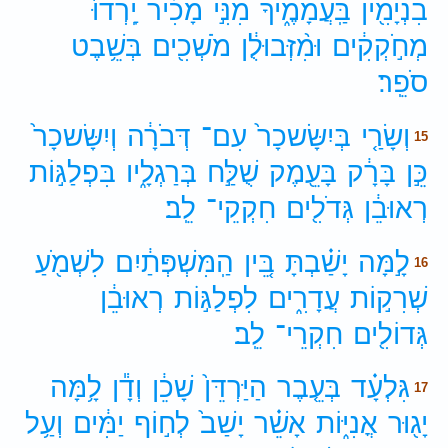
בִנְיָמִ֖ין
בַּֽעֲמָמֶ֑יךָ
מִנִּ֣י
מָכִ֗יר
יָֽרְדוּ֙
מְחֹ֣קְקִ֔ים
וּמִ֨זְּבוּלֻ֔ן
מֹשְׁכִ֖ים
בְּשֵׁ֥בֶט
סֹפֵֽר׃
וְשָׂרַ֤י
בְּיִשָּׂשכָר֙
עִם־
דְּבֹרָ֔ה
וְיִשָּׂשכָר֙
15
כֵּ֣ן
בָּרָ֔ק
בָּעֵ֖מֶק
שֻׁלַּ֣ח
בְּרַגְלָ֑יו
בִּפְלַגּ֣וֹת
רְאוּבֵ֔ן
גְּדֹלִ֖ים
חִקְקֵי־
לֵֽב׃
לָ֣מָּה
יָשַׁ֗בְתָּ
בֵּ֚ין
הַֽמִּשְׁפְּתַ֔יִם
לִשְׁמֹ֖עַ
16
שְׁרִק֣וֹת
עֲדָרִ֑ים
לִפְלַגּ֣וֹת
רְאוּבֵ֔ן
גְּדוֹלִ֖ים
חִקְרֵי־
לֵֽב׃
גִּלְעָ֗ד
בְּעֵ֤בֶר
הַיַּרְדֵּן֙
שָׁכֵ֔ן
וְדָ֕ן
לָ֥מָּה
17
יָג֖וּר
אֳנִיּ֑וֹת
אָשֵׁ֗ר
יָשַׁב֙
לְח֣וֹף
יַמִּ֔ים
וְעַ֥ל