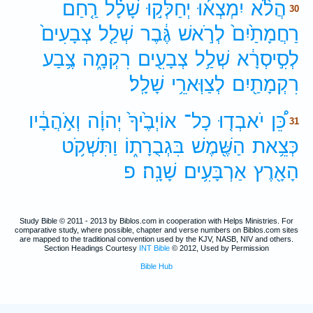
הֲלֹ֨א
יִמְצְא֜וּ
יְחַלְּק֣וּ
שָׁלָ֗ל
רַ֤חַם
30
רַחֲמָתַ֙יִם֙
לְרֹ֣אשׁ
גֶּ֔בֶר
שְׁלַ֤ל
צְבָעִים֙
לְסִ֣יסְרָ֔א
שְׁלַ֥ל
צְבָעִ֖ים
רִקְמָ֑ה
צֶ֥בַע
רִקְמָתַ֖יִם
לְצַוְּארֵ֥י
שָׁלָֽל׃
כֵּ֠ן
יֹאבְד֤וּ
כָל־
אוֹיְבֶ֙יךָ֙
יְהוָ֔ה
וְאֹ֣הֲבָ֔יו
31
כְּצֵ֥את
הַשֶּׁ֖מֶשׁ
בִּגְבֻרָת֑וֹ
וַתִּשְׁקֹ֥ט
הָאָ֖רֶץ
אַרְבָּעִ֥ים
שָׁנָֽה׃
פ
Study Bible © 2011 - 2013 by Biblos.com in cooperation with Helps Ministries. For
comparative study, where possible, chapter and verse numbers on Biblos.com sites
are mapped to the traditional convention used by the KJV, NASB, NIV and others.
Section Headings Courtesy
INT Bible
© 2012, Used by Permission
Bible Hub