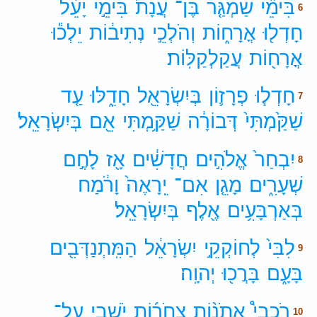
בִּימֵ֞י
שַׁמְגַּ֤ר
בֶּן־
עֲנָת֙
בִּימֵ֣י
יָעֵ֔ל
6
חָדְל֖וּ
אֳרָח֑וֹת
וְהֹלְכֵ֣י
נְתִיב֔וֹת
יֵלְכ֕וּ
אֳרָח֖וֹת
עֲקַלְקַלּֽוֹת׃
חָדְל֧וּ
פְרָז֛וֹן
בְּיִשְׂרָאֵ֖ל
חָדֵ֑לּוּ
עַ֤ד
7
שַׁקַּ֙מְתִּי֙
דְּבוֹרָ֔ה
שַׁקַּ֥מְתִּי
אֵ֖ם
בְּיִשְׂרָאֵֽל׃
יִבְחַר֙
אֱלֹהִ֣ים
חֲדָשִׁ֔ים
אָ֖ז
לָחֶ֣ם
8
שְׁעָרִ֑ים
מָגֵ֤ן
אִם־
יֵֽרָאֶה֙
וָרֹ֔מַח
בְּאַרְבָּעִ֥ים
אֶ֖לֶף
בְּיִשְׂרָאֵֽל׃
לִבִּי֙
לְחוֹקְקֵ֣י
יִשְׂרָאֵ֔ל
הַמִּֽתְנַדְּבִ֖ים
9
בָּעָ֑ם
בָּרֲכ֖וּ
יְהוָֽה׃
רֹכְבֵי֩
אֲתֹנ֨וֹת
צְחֹר֜וֹת
יֹשְׁבֵ֧י
עַל־
10