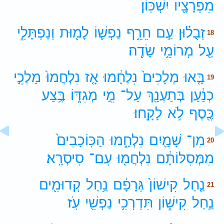
מִפְרָצָ֖יו
יִשְׁכּֽוֹן׃
זְבֻל֗וּן
עַ֣ם
חֵרֵ֥ף
נַפְשׁ֛וֹ
לָמ֖וּת
וְנַפְתָּלִ֑י
18
עַ֖ל
מְרוֹמֵ֥י
שָׂדֶֽה׃
בָּ֤אוּ
מְלָכִים֙
נִלְחָ֔מוּ
אָ֤ז
נִלְחֲמוּ֙
מַלְכֵ֣י
19
כְנַ֔עַן
בְּתַעְנַ֖ךְ
עַל־
מֵ֣י
מְגִדּ֑וֹ
בֶּ֥צַע
כֶּ֖סֶף
לֹ֥א
לָקָֽחוּ׃
מִן־
שָׁמַ֖יִם
נִלְחָ֑מוּ
הַכּֽוֹכָבִים֙
20
מִמְּסִלּוֹתָ֔ם
נִלְחֲמ֖וּ
עִם־
סִיסְרָֽא׃
נַ֤חַל
קִישׁוֹן֙
גְּרָפָ֔ם
נַ֥חַל
קְדוּמִ֖ים
21
נַ֣חַל
קִישׁ֑וֹן
תִּדְרְכִ֥י
נַפְשִׁ֖י
עֹֽז׃