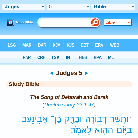
Bible
>
Study Bible
> Judges 5
◄
Judges 5
►
Study Bible
The Song of Deborah and Barak
(
Deuteronomy 32:1-47
)
וַתָּ֣שַׁר
דְּבוֹרָ֔ה
וּבָרָ֖ק
בֶּן־
אֲבִינֹ֑עַם
1
בַּיּ֥וֹם
הַה֖וּא
לֵאמֹֽר׃