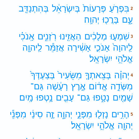
בִּפְרֹ֤עַ
פְּרָעוֹת֙
בְּיִשְׂרָאֵ֔ל
בְּהִתְנַדֵּ֖ב
2
עָ֑ם
בָּרֲכ֖וּ
יְהוָֽה׃
שִׁמְע֣וּ
מְלָכִ֔ים
הַאֲזִ֖ינוּ
רֹֽזְנִ֑ים
אָֽנֹכִ֗י
3
לַֽיהוָה֙
אָנֹכִ֣י
אָשִׁ֔ירָה
אֲזַמֵּ֕ר
לַֽיהוָ֖ה
אֱלֹהֵ֥י
יִשְׂרָאֵֽל׃
יְהוָ֗ה
בְּצֵאתְךָ֤
מִשֵּׂעִיר֙
בְּצַעְדְּךָ֙
4
מִשְּׂדֵ֣ה
אֱד֔וֹם
אֶ֣רֶץ
רָעָ֔שָׁה
גַּם־
שָׁמַ֖יִם
נָטָ֑פוּ
גַּם־
עָבִ֖ים
נָ֥טְפוּ
מָֽיִם׃
הָרִ֥ים
נָזְל֖וּ
מִפְּנֵ֣י
יְהוָ֑ה
זֶ֣ה
סִינַ֔י
מִפְּנֵ֕י
5
יְהוָ֖ה
אֱלֹהֵ֥י
יִשְׂרָאֵֽל׃