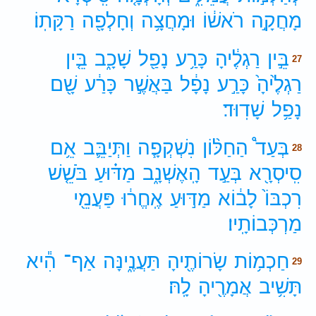
מָחֲקָ֣ה
רֹאשׁ֔וֹ
וּמָחֲצָ֥ה
וְחָלְפָ֖ה
רַקָּתֽוֹ׃
בֵּ֣ין
רַגְלֶ֔יהָ
כָּרַ֥ע
נָפַ֖ל
שָׁכָ֑ב
בֵּ֤ין
27
רַגְלֶ֙יהָ֙
כָּרַ֣ע
נָפָ֔ל
בַּאֲשֶׁ֣ר
כָּרַ֔ע
שָׁ֖ם
נָפַ֥ל
שָׁדֽוּד׃
בְּעַד֩
הַחַלּ֨וֹן
נִשְׁקְפָ֧ה
וַתְּיַבֵּ֛ב
אֵ֥ם
28
סִֽיסְרָ֖א
בְּעַ֣ד
הָֽאֶשְׁנָ֑ב
מַדּ֗וּעַ
בֹּשֵׁ֤שׁ
רִכְבּוֹ֙
לָב֔וֹא
מַדּ֣וּעַ
אֶֽחֱר֔וּ
פַּעֲמֵ֖י
מַרְכְּבוֹתָֽיו׃
חַכְמ֥וֹת
שָׂרוֹתֶ֖יהָ
תַּעֲנֶ֑ינָּה
אַף־
הִ֕יא
29
תָּשִׁ֥יב
אֲמָרֶ֖יהָ
לָֽהּ׃