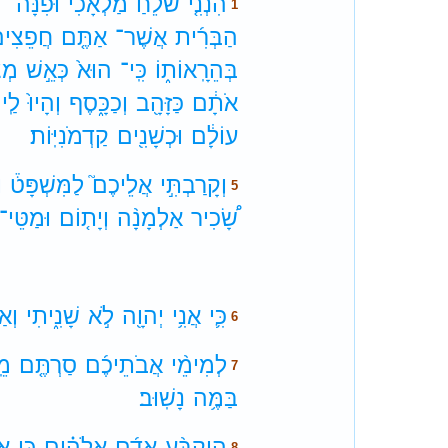
הִנְנִ֤י
שֹׁלֵחַ֙
מַלְאָכִ֔י
וּפִנָּה־
1
הַבְּרִ֜ית
אֲשֶׁר־
אַתֶּ֤ם
חֲפֵצִים
בְּהֵרָֽאוֹת֑וֹ
כִּֽי־
הוּא֙
כְּאֵ֣שׁ
מְצ
אֹתָ֔ם
כַּזָּהָ֖ב
וְכַכָּ֑סֶף
וְהָיוּ֙
לַֽי
עוֹלָ֔ם
וּכְשָׁנִ֖ים
קַדְמֹנִיּֽוֹת׃
וְקָרַבְתִּ֣י
אֲלֵיכֶם֮
לַמִּשְׁפָּט֒
ו
5
שָׂ֠כִיר
אַלְמָנָ֨ה
וְיָת֤וֹם
וּמַטֵּי־
כִּ֛י
אֲנִ֥י
יְהוָ֖ה
לֹ֣א
שָׁנִ֑יתִי
וְאַ
6
לְמִימֵ֨י
אֲבֹתֵיכֶ֜ם
סַרְתֶּ֤ם
מֵֽ
7
בַּמֶּ֥ה
נָשֽׁוּב׃
הֲיִקְבַּ֨ע
אָדָ֜ם
אֱלֹהִ֗ים
כִּ֤י
אַ
8