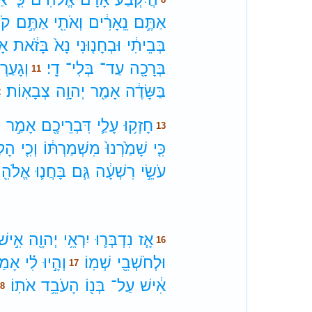
אַתֶּ֣ם
נֵֽאָרִ֔ים
וְאֹתִ֖י
אַתֶּ֣ם
קֹב
בְּבֵיתִ֔י
וּבְחָנ֤וּנִי
נָא֙
בָּזֹ֔את
אָ
בְּרָכָ֖ה
עַד־
בְּלִי־
דָֽי׃
וְגָעַרְת
11
בַּשָּׂדֶ֔ה
אָמַ֖ר
יְהוָ֥ה
צְבָאֽוֹת׃
2
חָזְק֥וּ
עָלַ֛י
דִּבְרֵיכֶ֖ם
אָמַ֣ר
י
13
כִּ֤י
שָׁמַ֙רְנוּ֙
מִשְׁמַרְתּ֔וֹ
וְכִ֤י
הָלַ֙
עֹשֵׂ֣י
רִשְׁעָ֔ה
גַּ֧ם
בָּחֲנ֛וּ
אֱלֹהִ֖
אָ֧ז
נִדְבְּר֛וּ
יִרְאֵ֥י
יְהוָ֖ה
אִ֣ישׁ
16
וּלְחֹשְׁבֵ֖י
שְׁמֽוֹ׃
וְהָ֣יוּ
לִ֗י
אָמַר
17
אִ֔ישׁ
עַל־
בְּנ֖וֹ
הָעֹבֵ֥ד
אֹתֽוֹ׃
18