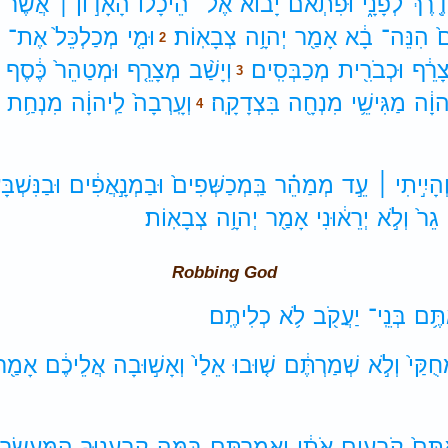
דֶ֖רֶךְ
לְפָנָ֑י
וּפִתְאֹם֩
יָב֨וֹא
אֶל־
הֵיכָל֜וֹ
הָאָד֣וֹן ׀
אֲשֶׁר־
֙
הִנֵּה־
בָ֔א
אָמַ֖ר
יְהוָ֥ה
צְבָאֽוֹת׃
וּמִ֤י
מְכַלְכֵּל֙
אֶת־
י
2
ָרֵ֔ף
וּכְבֹרִ֖ית
מְכַבְּסִֽים׃
וְיָשַׁ֨ב
מְצָרֵ֤ף
וּמְטַהֵר֙
כֶּ֔סֶף
3
הוָ֔ה
מַגִּישֵׁ֥י
מִנְחָ֖ה
בִּצְדָקָֽה׃
וְעָֽרְבָה֙
לַֽיהוָ֔ה
מִנְחַ֥ת
4
ְהָיִ֣יתִי ׀
עֵ֣ד
מְמַהֵ֗ר
בַּֽמְכַשְּׁפִים֙
וּבַמְנָ֣אֲפִ֔ים
וּבַנִּשְׁבָ
גֵר֙
וְלֹ֣א
יְרֵא֔וּנִי
אָמַ֖ר
יְהוָ֥ה
צְבָאֽוֹת׃
Robbing God
תֶּ֥ם
בְּנֵֽי־
יַעֲקֹ֖ב
לֹ֥א
כְלִיתֶֽם׃
חֻקַּי֙
וְלֹ֣א
שְׁמַרְתֶּ֔ם
שׁ֤וּבוּ
אֵלַי֙
וְאָשׁ֣וּבָה
אֲלֵיכֶ֔ם
אָמַ֖ר
תֶּם֙
קֹבְעִ֣ים
אֹתִ֔י
וַאֲמַרְתֶּ֖ם
בַּמֶּ֣ה
קְבַעֲנ֑וּךָ
הַֽמַּעֲשֵׂ֖ר