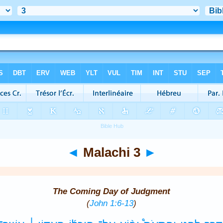
◄
Malachi 3
►
The Coming Day of Judgment
(
John 1:6-13
)