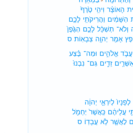
֣ית
הָאוֹצָ֗ר
וִיהִ֥י
טֶ֙רֶף֙
ת
הַשָּׁמַ֔יִם
וַהֲרִיקֹתִ֥י
לָכֶ֛ם
וְלֹא־
תְשַׁכֵּ֨ל
לָכֶ֤ם
הַגֶּ֙פֶן֙
פֶץ
אָמַ֖ר
יְהוָ֥ה
צְבָאֽוֹת׃
ס
עֲבֹ֣ד
אֱלֹהִ֑ים
וּמַה־
בֶּ֗צַע
שְּׁרִ֣ים
זֵדִ֑ים
גַּם־
נִבְנוּ֙
לְפָנָיו֙
לְיִרְאֵ֣י
יְהוָ֔ה
֣י
עֲלֵיהֶ֔ם
כַּֽאֲשֶׁר֙
יַחְמֹ֣ל
ם
לַאֲשֶׁ֖ר
לֹ֥א
עֲבָדֽוֹ׃
ס