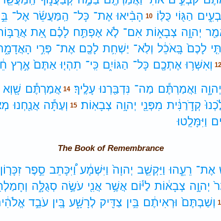
ְעִ֑ים
הַגּ֖וֹי
כֻּלּֽוֹ׃
הָבִ֨יאוּ
אֶת־
כָּל־
הַֽמַּעֲשֵׂ֜ר
אֶל־
בֵּ
10
מַ֖ר
יְהוָ֣ה
צְבָא֑וֹת
אִם־
לֹ֧א
אֶפְתַּ֣ח
לָכֶ֗ם
אֵ֚ת
אֲרֻבּ֣וֹ
ִּ֤י
לָכֶם֙
בָּֽאֹכֵ֔ל
וְלֹֽא־
יַשְׁחִ֥ת
לָכֶ֖ם
אֶת־
פְּרִ֣י
הָאֲדָמָ֑ה
וְאִשְּׁר֥וּ
אֶתְכֶ֖ם
כָּל־
הַגּוֹיִ֑ם
כִּֽי־
תִהְי֤וּ
אַתֶּם֙
אֶ֣רֶץ
חֵ֔
1
ְהוָ֑ה
וַאֲמַרְתֶּ֕ם
מַה־
נִּדְבַּ֖רְנוּ
עָלֶֽיךָ׃
אֲמַרְתֶּ֕ם
שָׁ֖וְא
14
כְנוּ֙
קְדֹ֣רַנִּ֔ית
מִפְּנֵ֖י
יְהוָ֥ה
צְבָאֽוֹת׃
וְעַתָּ֕ה
אֲנַ֖חְנוּ
מְאַ
15
ים
וַיִּמָּלֵֽטוּ׃
The Book of Remembrance
אֶת־
רֵעֵ֑הוּ
וַיַּקְשֵׁ֤ב
יְהוָה֙
וַיִּשְׁמָ֔ע
וַ֠יִּכָּתֵב
סֵ֣פֶר
זִכָּר֤וֹן
֙
יְהוָ֣ה
צְבָא֔וֹת
לַיּ֕וֹם
אֲשֶׁ֥ר
אֲנִ֖י
עֹשֶׂ֣ה
סְגֻלָּ֑ה
וְחָמַלְתִּ
וְשַׁבְתֶּם֙
וּרְאִיתֶ֔ם
בֵּ֥ין
צַדִּ֖יק
לְרָשָׁ֑ע
בֵּ֚ין
עֹבֵ֣ד
אֱלֹהִ֔י