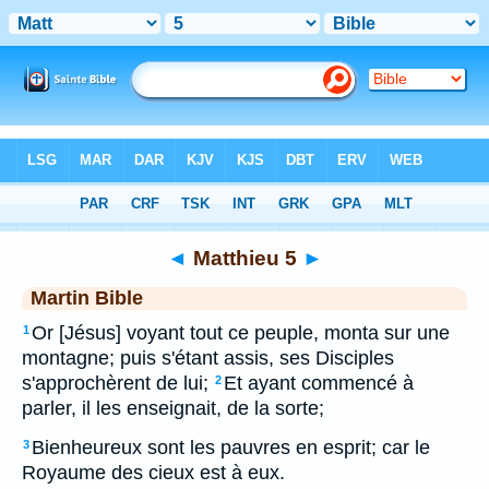
Bible
>
MAR
> Matthieu 5
◄
Matthieu 5
►
Martin Bible
Or [Jésus] voyant tout ce peuple, monta sur une
1
montagne; puis s'étant assis, ses Disciples
s'approchèrent de lui;
Et ayant commencé à
2
parler, il les enseignait, de la sorte;
Bienheureux sont les pauvres en esprit; car le
3
Royaume des cieux est à eux.