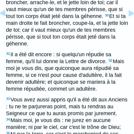
broncher, arrache-le, et le jette loin de toi; car il
vaut mieux qu'un de tes membres périsse, que si
tout ton corps était jeté dans la géhenne.
Et si ta
30
main droite te fait broncher, coupe-la, et la jette loin
de toi; car il vaut mieux qu'un de tes membres
périsse, que si tout ton corps était jeté dans la
géhenne.
Il a été dit encore : si quelqu'un répudie sa
31
femme, qu'il lui donne la Lettre de divorce.
Mais
32
moi je vous dis, que quiconque aura répudié sa
femme, si ce n'est pour cause d'adultère, il la fait
devenir adultère; et quiconque se mariera à la
femme répudiée, commet un adultère.
Vous avez aussi appris qu'il a été dit aux Anciens
33
: tu ne te parjureras point, mais tu rendras au
Seigneur ce que tu auras promis par jurement.
Mais moi, je vous dis : ne jurez en aucune
34
manière; ni par le ciel, car c'est le trône de Dieu;
35