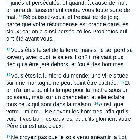
injuriés et persécutés, et quand, à cause de moi,
on aura dit faussement contre vous toute sorte de
mal.
Réjouissez-vous, et tressaillez de joie;
12
parce que votre récompense est grande dans les
cieux; car on a ainsi persécuté les Prophètes qui
ont été avant vous.
Vous êtes le sel de la terre; mais si le sel perd sa
13
saveur, avec quoi le salera-t-on? il ne vaut plus
rien qu'à être jeté dehors, et foulé des hommes.
Vous êtes la lumière du monde; une ville située
14
sur une montagne ne peut point être cachée.
Et
15
on n'allume point la lampe pour la mettre sous un
boisseau, mais sur un chandelier, et elle éclaire
tous ceux qui sont dans la maison.
Ainsi, que
16
votre lumière luise devant les hommes, afin qu'ils
voient vos bonnes œuvres, et qu'ils glorifient votre
Père qui est aux cieux.
Ne croyez pas que je sois venu anéantir la Loi,
17