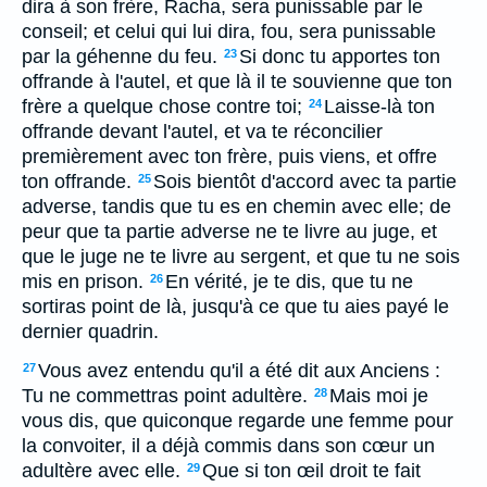
dira à son frère, Racha, sera punissable par le
conseil; et celui qui lui dira, fou, sera punissable
par la géhenne du feu.
Si donc tu apportes ton
23
offrande à l'autel, et que là il te souvienne que ton
frère a quelque chose contre toi;
Laisse-là ton
24
offrande devant l'autel, et va te réconcilier
premièrement avec ton frère, puis viens, et offre
ton offrande.
Sois bientôt d'accord avec ta partie
25
adverse, tandis que tu es en chemin avec elle; de
peur que ta partie adverse ne te livre au juge, et
que le juge ne te livre au sergent, et que tu ne sois
mis en prison.
En vérité, je te dis, que tu ne
26
sortiras point de là, jusqu'à ce que tu aies payé le
dernier quadrin.
Vous avez entendu qu'il a été dit aux Anciens :
27
Tu ne commettras point adultère.
Mais moi je
28
vous dis, que quiconque regarde une femme pour
la convoiter, il a déjà commis dans son cœur un
adultère avec elle.
Que si ton œil droit te fait
29