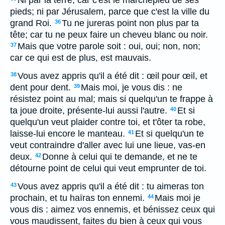
Ni par la terre, car c'est le marchepied de ses
pieds; ni par Jérusalem, parce que c'est la ville du
grand Roi.
Tu ne jureras point non plus par ta
36
tête; car tu ne peux faire un cheveu blanc ou noir.
Mais que votre parole soit : oui, oui; non, non;
37
car ce qui est de plus, est mauvais.
Vous avez appris qu'il a été dit : œil pour œil, et
38
dent pour dent.
Mais moi, je vous dis : ne
39
résistez point au mal; mais si quelqu'un te frappe à
ta joue droite, présente-lui aussi l'autre.
Et si
40
quelqu'un veut plaider contre toi, et t'ôter ta robe,
laisse-lui encore le manteau.
Et si quelqu'un te
41
veut contraindre d'aller avec lui une lieue, vas-en
deux.
Donne à celui qui te demande, et ne te
42
détourne point de celui qui veut emprunter de toi.
Vous avez appris qu'il a été dit : tu aimeras ton
43
prochain, et tu haïras ton ennemi.
Mais moi je
44
vous dis : aimez vos ennemis, et bénissez ceux qui
vous maudissent, faites du bien à ceux qui vous