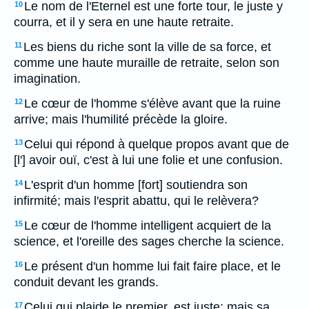
Le nom de l'Eternel est une forte tour, le juste y
10
courra, et il y sera en une haute retraite.
Les biens du riche sont la ville de sa force, et
11
comme une haute muraille de retraite, selon son
imagination.
Le cœur de l'homme s'élève avant que la ruine
12
arrive; mais l'humilité précède la gloire.
Celui qui répond à quelque propos avant que de
13
[l'] avoir ouï, c'est à lui une folie et une confusion.
L'esprit d'un homme [fort] soutiendra son
14
infirmité; mais l'esprit abattu, qui le relèvera?
Le cœur de l'homme intelligent acquiert de la
15
science, et l'oreille des sages cherche la science.
Le présent d'un homme lui fait faire place, et le
16
conduit devant les grands.
Celui qui plaide le premier, est juste; mais sa
17