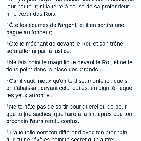
leur hauteur; ni la terre à cause de sa profondeur;
ni le cœur des Rois.
Ôte les écumes de l'argent, et il en sortira une
4
bague au fondeur;
Ôte le méchant de devant le Roi, et son trône
5
sera affermi par la justice.
Ne fais point le magnifique devant le Roi, et ne te
6
tiens point dans la place des Grands.
Car il vaut mieux qu'on te dise; monte ici, que si
7
on t'abaissait devant celui qui est en dignité, lequel
tes yeux auront vu.
Ne te hâte pas de sortir pour quereller, de peur
8
que tu [ne saches] que faire à la fin, après que ton
prochain t'aura rendu confus.
Traite tellement ton différend avec ton prochain,
9
que tu ne révèles point le secret d'un autre;