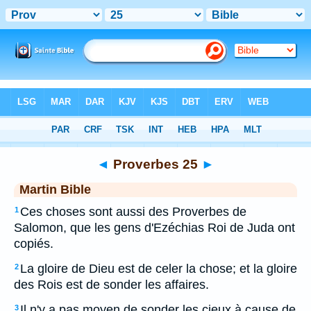
Bible
>
MAR
> Proverbes 25
◄
Proverbes 25
►
Martin Bible
Ces choses sont aussi des Proverbes de
1
Salomon, que les gens d'Ezéchias Roi de Juda ont
copiés.
La gloire de Dieu est de celer la chose; et la gloire
2
des Rois est de sonder les affaires.
Il n'y a pas moyen de sonder les cieux à cause de
3