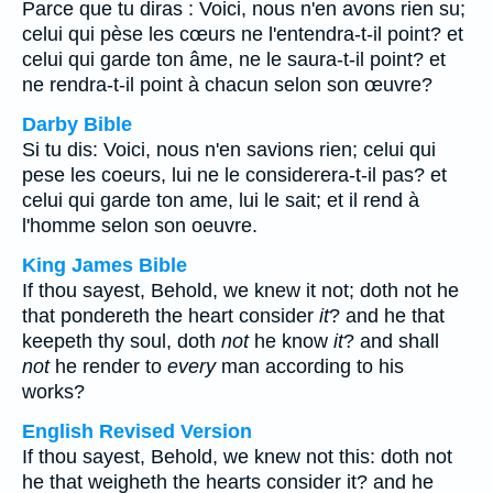
Parce que tu diras : Voici, nous n'en avons rien su;
celui qui pèse les cœurs ne l'entendra-t-il point? et
celui qui garde ton âme, ne le saura-t-il point? et
ne rendra-t-il point à chacun selon son œuvre?
Darby Bible
Si tu dis: Voici, nous n'en savions rien; celui qui
pese les coeurs, lui ne le considerera-t-il pas? et
celui qui garde ton ame, lui le sait; et il rend à
l'homme selon son oeuvre.
King James Bible
If thou sayest, Behold, we knew it not; doth not he
that pondereth the heart consider
it
? and he that
keepeth thy soul, doth
not
he know
it
? and shall
not
he render to
every
man according to his
works?
English Revised Version
If thou sayest, Behold, we knew not this: doth not
he that weigheth the hearts consider it? and he