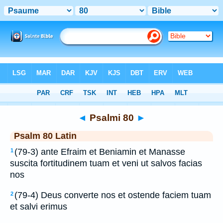
Bible
>
Latin
> Psalmi 80
◄
Psalmi 80
►
Psalm 80 Latin
(79-3) ante Efraim et Beniamin et Manasse
1
suscita fortitudinem tuam et veni ut salvos facias
nos
(79-4) Deus converte nos et ostende faciem tuam
2
et salvi erimus