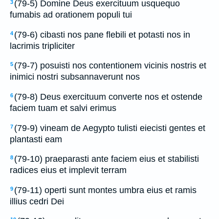
(79-5) Domine Deus exercituum usquequo
3
fumabis ad orationem populi tui
(79-6) cibasti nos pane flebili et potasti nos in
4
lacrimis tripliciter
(79-7) posuisti nos contentionem vicinis nostris et
5
inimici nostri subsannaverunt nos
(79-8) Deus exercituum converte nos et ostende
6
faciem tuam et salvi erimus
(79-9) vineam de Aegypto tulisti eiecisti gentes et
7
plantasti eam
(79-10) praeparasti ante faciem eius et stabilisti
8
radices eius et implevit terram
(79-11) operti sunt montes umbra eius et ramis
9
illius cedri Dei