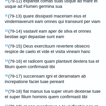
(79-12) expandit comas suas usque ad mare et
10
usque ad Flumen germina sua
(79-13) quare dissipasti maceriam eius et
11
vindemiaverunt eam omnes qui transeunt per viam
(79-14) vastavit eam aper de silva et omnes
12
bestiae agri depastae sunt eam
(79-15) Deus exercituum revertere obsecro
13
respice de caelo et vide et visita vineam hanc
(79-16) et radicem quam plantavit dextera tua et
14
filium quem confirmasti tibi
(79-17) succensam igni et deramatam ab
15
increpatione faciei tuae pereant
(79-18) fiat manus tua super virum dexterae tuae
16
et super filium hominis quem confirmasti tibi
17