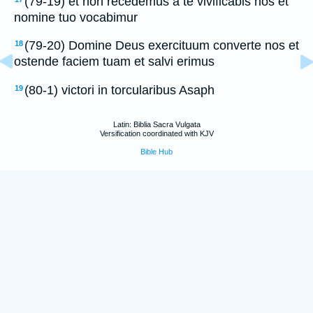
(79-19) et non recedemus a te vivificabis nos et
nomine tuo vocabimur
(79-20) Domine Deus exercituum converte nos et
18
ostende faciem tuam et salvi erimus
(80-1) victori in torcularibus Asaph
19
Latin: Biblia Sacra Vulgata
Versification coordinated with KJV
Bible Hub