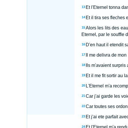
Et l'Eternel tonna dan
13
Et il tira ses fleches
14
Alors les lits des e
15
Eternel, par le souffle 
D'en haut il etendit s
16
Il me delivra de mon 
17
Ils m'avaient surpris
18
Et il me fit sortir au 
19
L'Eternel m'a recomp
20
Car j'ai garde les v
21
Car toutes ses ordonn
22
Et j'ai ete parfait av
23
Et l'Eternel m'a ren
24