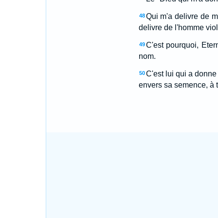
Qui m'a delivre de 
48
delivre de l'homme viol
C'est pourquoi, Etern
49
nom.
C'est lui qui a donne
50
envers sa semence, à t