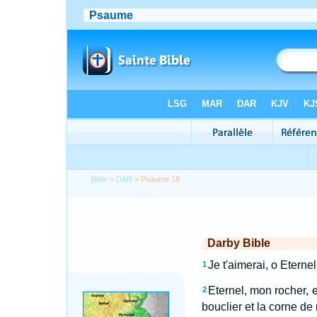
Bible
>
DAR
> Psaume 18
Darby Bible
Je t'aimerai, o Eternel
1
Eternel, mon rocher, e
2
bouclier et la corne de 