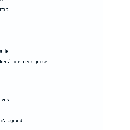
fait;
.
ille.
clier à tous ceux qui se
eves;
 m'a agrandi.