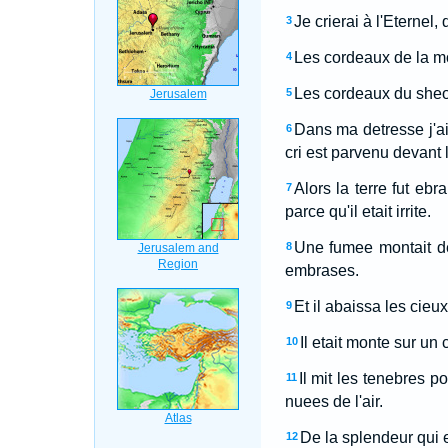
Je crierai à l'Eternel
3
Les cordeaux de la mor
4
Les cordeaux du sheol 
5
Dans ma detresse j'ai
6
cri est parvenu devant l
Alors la terre fut eb
7
parce qu'il etait irrite.
Une fumee montait de
8
embrases.
Et il abaissa les cieu
9
Il etait monte sur un c
10
Il mit les tenebres 
11
nuees de l'air.
De la splendeur qui e
12