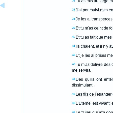
Tu as mis au large m
36
J'ai poursuivi mes en
37
Je les ai transperces
38
Et tu m'as ceint de f
39
Et tu as fait que mes
40
Ils criaient, et il n'y
41
Et je les ai brises m
42
Tu m'as delivre des 
43
me servira.
Des qu'ils ont ente
44
dissimulant.
Les fils de l'etranger
45
L'Eternel est vivant;
46
Le *Dieu qui m'a don
47