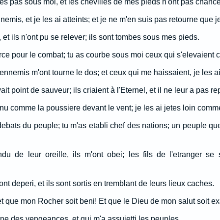
es pas sous moi, et les chevilles de mes pieds n'ont pas chance
nemis, et je les ai atteints; et je ne m'en suis pas retourne que 
, et ils n'ont pu se relever; ils sont tombes sous mes pieds.
orce pour le combat; tu as courbe sous moi ceux qui s'elevaient 
 ennemis m'ont tourne le dos; et ceux qui me haissaient, je les ai 
 avait point de sauveur; ils criaient à l'Eternel, et il ne leur a pas r
enu comme la poussiere devant le vent; je les ai jetes loin comm
debats du peuple; tu m'as etabli chef des nations; un peuple qu
ndu de leur oreille, ils m'ont obei; les fils de l'etranger s
 ont deperi, et ils sont sortis en tremblant de leurs lieux caches.
 et que mon Rocher soit beni! Et que le Dieu de mon salut soit ex
ne des vengeances, et qui m'a assujetti les peuples,