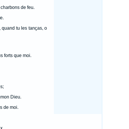
es charbons de feu.
e.
, quand tu les tanças, o
s forts que moi.
s;
e mon Dieu.
es de moi.
x.