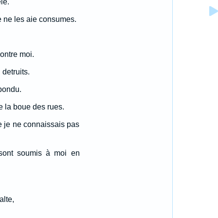
le.
je ne les aie consumes.
contre moi.
detruits.
epondu.
e la boue des rues.
e je ne connaissais pas
e sont soumis à moi en
alte,