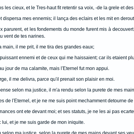
s les cieux, et le Tres-haut fit retentir sa voix, -de la grele et d
 et dispersa mes ennemis; il lança des eclairs et les mit en derout
aux parurent, et les fondements du monde furent mis à decouvert
du vent de tes narines.
a main, il me prit, il me tira des grandes eaux;
puissant ennemi et de ceux qui me haissaient; car ils etaient plu
 au jour de ma calamite, mais l'Eternel fut mon appui.
large, il me delivra, parce qu'il prenait son plaisir en moi.
ense selon ma justice, il m'a rendu selon la purete de mes main
oies de l'Eternel, et je ne me suis point mechamment detourne d
ances ont ete devant moi; et ses statuts, je ne les ai pas ecart
ec lui, et je me suis garde de mon iniquite.
du selon ma justice, selon la purete de mes mains devant ses yeu