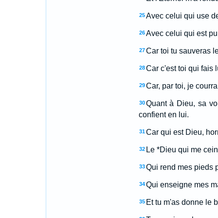
Avec celui qui use de
25
Avec celui qui est pur
26
Car toi tu sauveras l
27
Car c'est toi qui fais
28
Car, par toi, je courr
29
Quant à Dieu, sa voie
30
confient en lui.
Car qui est Dieu, horm
31
Le *Dieu qui me ceint
32
Qui rend mes pieds pa
33
Qui enseigne mes mai
34
Et tu m'as donne le b
35