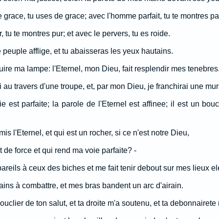
 grace, tu uses de grace; avec l'homme parfait, tu te montres par
, tu te montres pur; et avec le pervers, tu es roide.
e peuple afflige, et tu abaisseras les yeux hautains.
 luire ma lampe: l'Eternel, mon Dieu, fait resplendir mes tenebres
ai au travers d'une troupe, et, par mon Dieu, je franchirai une mura
 est parfaite; la parole de l'Eternel est affinee; il est un bou
is l'Eternel, et qui est un rocher, si ce n'est notre Dieu,
 de force et qui rend ma voie parfaite? -
reils à ceux des biches et me fait tenir debout sur mes lieux el
ns à combattre, et mes bras bandent un arc d'airain.
ouclier de ton salut, et ta droite m'a soutenu, et ta debonnairete