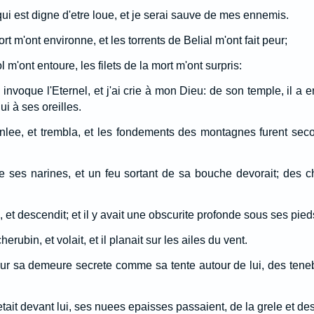
, qui est digne d'etre loue, et je serai sauve de mes ennemis.
t m'ont environne, et les torrents de Belial m'ont fait peur;
m'ont entoure, les filets de la mort m'ont surpris:
 invoque l'Eternel, et j'ai crie à mon Dieu: de son temple, il a
ui à ses oreilles.
ranlee, et trembla, et les fondements des montagnes furent seco
 ses narines, et un feu sortant de sa bouche devorait; des ch
x, et descendit; et il y avait une obscurite profonde sous ses pied
herubin, et volait, et il planait sur les ailes du vent.
pour sa demeure secrete comme sa tente autour de lui, des tene
tait devant lui, ses nuees epaisses passaient, de la grele et de