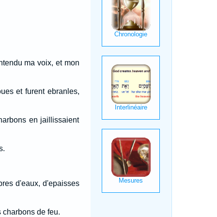
 entendu ma voix, et mon
ues et furent ebranles,
arbons en jaillissaient
s.
bres d'eaux, d'epaisses
s charbons de feu.