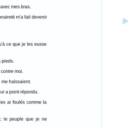
u avec mes bras.
naireté m'a fait devenir
qu'à ce que je les eusse
s pieds.
 contre moi.
i me haïssaient.
 leur a point répondu.
 les ai foulés comme la
s; le peuple que je ne