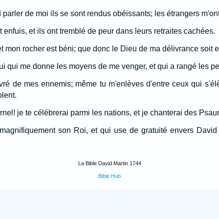
uï parler de moi ils se sont rendus obéissants; les étrangers m'o
 enfuis, et ils ont tremblé de peur dans leurs retraites cachées.
 et mon rocher est béni; que donc le Dieu de ma délivrance soit e
elui qui me donne les moyens de me venger, et qui a rangé les p
livré de mes ennemis; même tu m'enlèves d'entre ceux qui s'él
lent.
rnel! je te célébrerai parmi les nations, et je chanterai des Ps
e magnifiquement son Roi, et qui use de gratuité envers David
La Bible David Martin 1744
Bible Hub