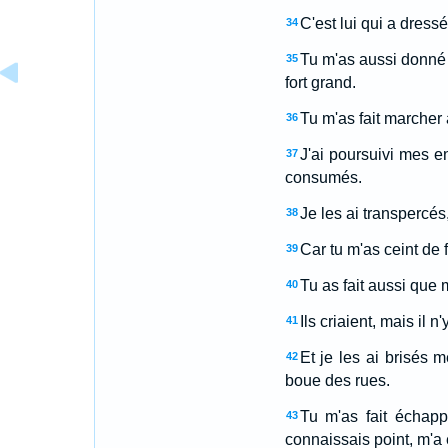
C'est lui qui a dres
34
Tu m'as aussi donné l
35
fort grand.
Tu m'as fait marcher 
36
J'ai poursuivi mes en
37
consumés.
Je les ai transpercés,
38
Car tu m'as ceint de 
39
Tu as fait aussi que 
40
Ils criaient, mais il n
41
Et je les ai brisés 
42
boue des rues.
Tu m'as fait échapp
43
connaissais point, m'a 