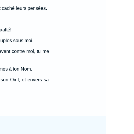
nt caché leurs pensées.
xalté!
euples sous moi.
èvent contre moi, tu me
aumes à ton Nom.
 son Oint, et envers sa