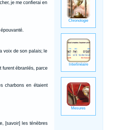
cher, je me confierai en
t épouvanté.
ma voix de son palais; le
t furent ébranlés, parce
es charbons en étaient
e, [savoir] les ténèbres