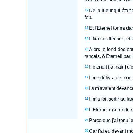
De la lueur qui était
12
feu.
Et l'Eternel tonna dan
13
Il tira ses flèches, e
14
Alors le fond des ea
15
tançais, ô Eternel! par 
Il étendit [la main] d
16
Il me délivra de mon 
17
Ils m'avaient devancé
18
Il m'a fait sortir au l
19
L'Eternel m'a rendu s
20
Parce que j'ai tenu l
21
Car j'ai eu devant m
22