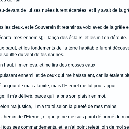
 au-devant de lui ses nuées furent écartées, et il y avait de la g
s les cieux, et le Souverain fit retentir sa voix avec de la grêle
t écarta [mes ennemis]; il lança des éclairs, et les mit en déroute.
ux parut, et les fondements de la terre habitable furent découv
le souffle du vent de tes narines.
'en haut, il m'enleva, et me tira des grosses eaux.
puissant ennemi, et de ceux qui me haïssaient, car ils étaient pl
 au jour de ma calamité; mais l'Eternel me fut pour appui.
arge; il m'a délivré, parce qu'il a pris son plaisir en moi.
elon ma justice, il m'a traité selon la pureté de mes mains.
e chemin de l'Eternel, et que je ne me suis point détourné de mo
oi tous ses commandements, et je n'ai point rejeté loin de moi 