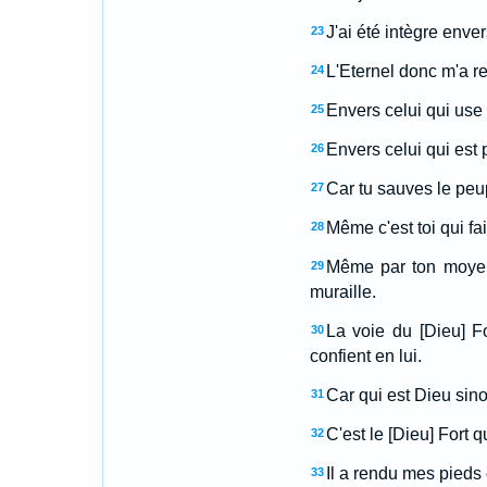
J'ai été intègre enve
23
L'Eternel donc m'a re
24
Envers celui qui use 
25
Envers celui qui est 
26
Car tu sauves le peup
27
Même c'est toi qui fa
28
Même par ton moyen 
29
muraille.
La voie du [Dieu] Fo
30
confient en lui.
Car qui est Dieu sino
31
C'est le [Dieu] Fort 
32
Il a rendu mes pieds 
33