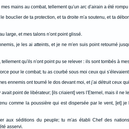
sé mes mains au combat, tellement qu'un arc d'airain a été romp
e bouclier de ta protection, et ta droite m'a soutenu, et ta débon
au large, et mes talons n'ont point glissé.
nemis, je les ai atteints, et je ne m'en suis point retourné jus
 tellement qu'ils n'ont point pu se relever : ils sont tombés à me
force pour le combat; tu as courbé sous moi ceux qui s'élevaient
mes ennemis ont tourné le dos devant moi, et j'ai détruit ceux qu
'y avait point de libérateur; [ils criaient] vers l'Eternel, mais il ne
menu comme la poussière qui est dispersée par le vent, [et] je
er aux séditions du peuple; tu m'as établi Chef des nation
été asservi.