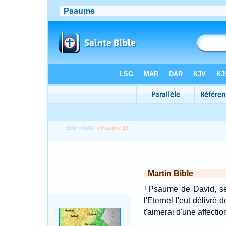
Bible
>
MAR
> Psaume 18
Martin Bible
Psaume de David, ser
1
l'Eternel l'eut délivré
t'aimerai d'une affectio