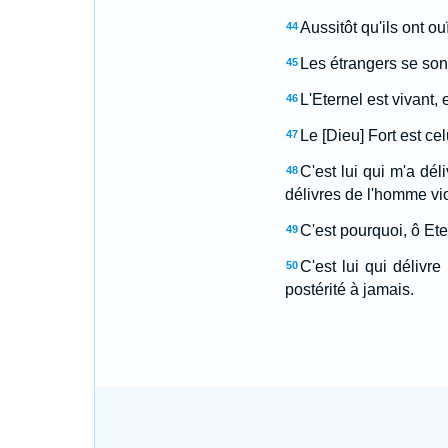
Aussitôt qu'ils ont o
44
Les étrangers se sont
45
L'Eternel est vivant,
46
Le [Dieu] Fort est c
47
C'est lui qui m'a dé
48
délivres de l'homme vio
C'est pourquoi, ô Ete
49
C'est lui qui délivr
50
postérité à jamais.