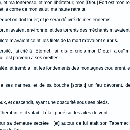
, et ma forteresse, et mon libérateur; mon [Dieu] Fort est mon ro
, et la corne de mon salut, ma haute retraite.
 lequel on doit louer; et je serai délivré de mes ennemis.
rt m'avaient environné, et des torrents des méchants m'avaien
re m'avaient ceint, les filets de la mort m'avaient surpris.
sité, j'ai crié à l'Eternel, j'ai, dis-je, crié à mon Dieu; il a ouï 
lui, est parvenu à ses oreilles.
anlée, et trembla ; et les fondements des montagnes croulèrent, e
 ses narines, et de sa bouche [sortait] un feu dévorant, d
eux, et descendit, ayant une obscurité sous ses pieds.
hérubin, et il volait; il était porté sur les ailes du vent.
our sa demeure secrète : [et] autour de lui était son Tabernacl
es de l'air.