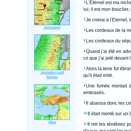
L'Eternel est ma roche
2
lui; il est mon bouclier
Je crierai à l'Eternel,
3
Les cordeaux de la mo
4
Les cordeaux du sépulc
5
Quand j'ai été en adver
6
cri que j'ai jeté devant 
Alors la terre fut ébr
7
qu'il était irrité.
Une fumée montait de
8
embrasés.
Il abaissa donc les ci
9
Il était monté sur un C
10
Il mit les ténèbres p
11
d'eaux, qui sont les nué