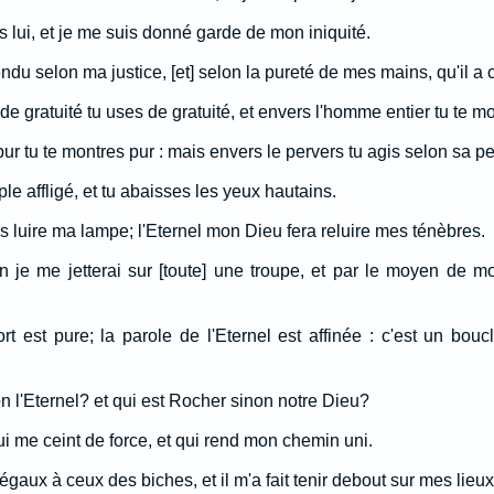
rs lui, et je me suis donné garde de mon iniquité.
ndu selon ma justice, [et] selon la pureté de mes mains, qu'il a
de gratuité tu uses de gratuité, et envers l'homme entier tu te mo
pur tu te montres pur : mais envers le pervers tu agis selon sa pe
le affligé, et tu abaisses les yeux hautains.
is luire ma lampe; l'Eternel mon Dieu fera reluire mes ténèbres.
je me jetterai sur [toute] une troupe, et par le moyen de mon
rt est pure; la parole de l'Eternel est affinée : c'est un bouc
n l'Eternel? et qui est Rocher sinon notre Dieu?
qui me ceint de force, et qui rend mon chemin uni.
égaux à ceux des biches, et il m'a fait tenir debout sur mes lieu