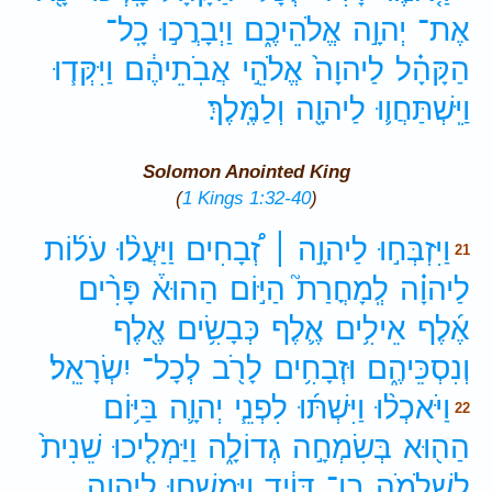
אֶת־
יְהוָ֣ה
אֱלֹהֵיכֶ֑ם
וַיְבָרֲכ֣וּ
כָֽל־
הַקָּהָ֗ל
לַיהוָה֙
אֱלֹהֵ֣י
אֲבֹֽתֵיהֶ֔ם
וַיִּקְּד֧וּ
וַיִּֽשְׁתַּחֲו֛וּ
לַיהוָ֖ה
וְלַמֶּֽלֶךְ׃
Solomon Anointed King
(
1 Kings 1:32-40
)
וַיִּזְבְּח֣וּ
לַיהוָ֣ה ׀
זְ֠בָחִים
וַיַּעֲל֨וּ
עֹל֜וֹת
21
לַיהוָ֗ה
לְֽמָחֳרַת֮
הַיּ֣וֹם
הַהוּא֒
פָּרִ֨ים
אֶ֜לֶף
אֵילִ֥ים
אֶ֛לֶף
כְּבָשִׂ֥ים
אֶ֖לֶף
וְנִסְכֵּיהֶ֑ם
וּזְבָחִ֥ים
לָרֹ֖ב
לְכָל־
יִשְׂרָאֵֽל׃
וַיֹּאכְל֨וּ
וַיִּשְׁתּ֜וּ
לִפְנֵ֧י
יְהוָ֛ה
בַּיּ֥וֹם
22
הַה֖וּא
בְּשִׂמְחָ֣ה
גְדוֹלָ֑ה
וַיַּמְלִ֤יכוּ
שֵׁנִית֙
לִשְׁלֹמֹ֣ה
בֶן־
דָּוִ֔יד
וַיִּמְשְׁח֧וּ
לַיהוָ֛ה