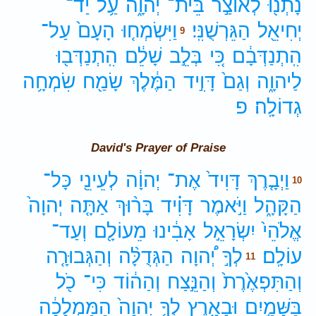
נָתְנ֖וּ
לְאוֹצַ֣ר
בֵּית־
יְהוָ֑ה
עַ֥ל
יַד־
יְחִיאֵ֖ל
הַגֵּרְשֻׁנִּֽי׃
וַיִּשְׂמְח֤וּ
הָעָם֙
עַל־
9
הִֽתְנַדְּבָ֔ם
כִּ֚י
בְּלֵ֣ב
שָׁלֵ֔ם
הִֽתְנַדְּב֖וּ
לַיהוָ֑ה
וְגַם֙
דָּוִ֣יד
הַמֶּ֔לֶךְ
שָׂמַ֖ח
שִׂמְחָ֥ה
גְדוֹלָֽה׃
פ
David's Prayer of Praise
וַיְבָ֤רֶךְ
דָּוִיד֙
אֶת־
יְהוָ֔ה
לְעֵינֵ֖י
כָּל־
10
הַקָּהָ֑ל
וַיֹּ֣אמֶר
דָּוִ֗יד
בָּר֨וּךְ
אַתָּ֤ה
יְהוָה֙
אֱלֹהֵי֙
יִשְׂרָאֵ֣ל
אָבִ֔ינוּ
מֵעוֹלָ֖ם
וְעַד־
עוֹלָֽם׃
לְךָ֣
יְ֠הוָה
הַגְּדֻלָּ֨ה
וְהַגְּבוּרָ֤ה
11
וְהַתִּפְאֶ֙רֶת֙
וְהַנֵּ֣צַח
וְהַה֔וֹד
כִּי־
כֹ֖ל
בַּשָּׁמַ֣יִם
וּבָאָ֑רֶץ
לְךָ֤
יְהוָה֙
הַמַּמְלָכָ֔ה