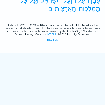
עָבְר֤וּ
עָלָיו֙
וְעַל־
יִשְׂרָאֵ֔ל
וְעַ֖ל
כָּל־
מַמְלְכ֥וֹת
הָאֲרָצֽוֹת׃
פ
Study Bible © 2011 - 2013 by Biblos.com in cooperation with Helps Ministries. For
comparative study, where possible, chapter and verse numbers on Biblos.com sites
are mapped to the traditional convention used by the KJV, NASB, NIV and others.
Section Headings Courtesy
INT Bible
© 2012, Used by Permission
Bible Hub