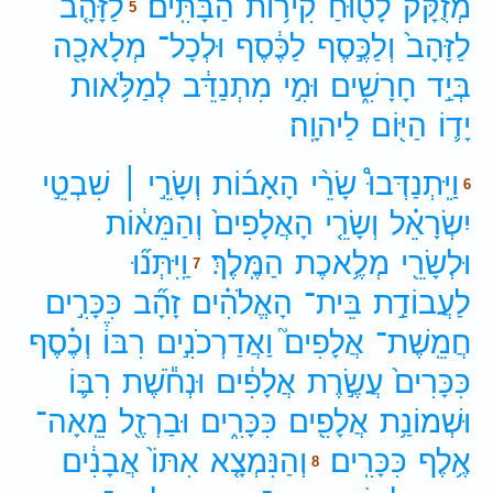
מְזֻקָּ֔ק
לָט֖וּחַ
קִיר֥וֹת
הַבָּתִּֽים׃
לַזָּהָ֤ב
5
לַזָּהָב֙
וְלַכֶּ֣סֶף
לַכֶּ֔סֶף
וּלְכָל־
מְלָאכָ֖ה
בְּיַ֣ד
חָרָשִׁ֑ים
וּמִ֣י
מִתְנַדֵּ֔ב
לְמַלֹּ֥אות
יָד֛וֹ
הַיּ֖וֹם
לַיהוָֽה׃
וַיִּֽתְנַדְּבוּ֩
שָׂרֵ֨י
הָאָב֜וֹת
וְשָׂרֵ֣י ׀
שִׁבְטֵ֣י
6
יִשְׂרָאֵ֗ל
וְשָׂרֵ֤י
הָאֲלָפִים֙
וְהַמֵּא֔וֹת
וּלְשָׂרֵ֖י
מְלֶ֥אכֶת
הַמֶּֽלֶךְ׃
וַֽיִּתְּנ֞וּ
7
לַעֲבוֹדַ֣ת
בֵּית־
הָאֱלֹהִ֗ים
זָהָ֞ב
כִּכָּרִ֣ים
חֲמֵֽשֶׁת־
אֲלָפִים֮
וַאֲדַרְכֹנִ֣ים
רִבּוֹ֒
וְכֶ֗סֶף
כִּכָּרִים֙
עֲשֶׂ֣רֶת
אֲלָפִ֔ים
וּנְחֹ֕שֶׁת
רִבּ֛וֹ
וּשְׁמוֹנַ֥ת
אֲלָפִ֖ים
כִּכָּרִ֑ים
וּבַרְזֶ֖ל
מֵֽאָה־
אֶ֥לֶף
כִּכָּרִֽים׃
וְהַנִּמְצָ֤א
אִתּוֹ֙
אֲבָנִ֔ים
8