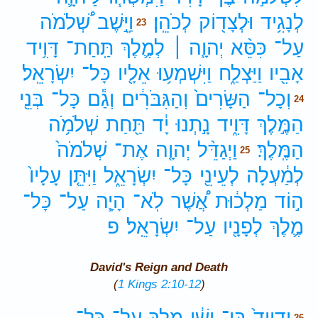
לְנָגִ֥יד
וּלְצָד֖וֹק
לְכֹהֵֽן׃
וַיֵּ֣שֶׁב
שְׁ֠לֹמֹה
23
עַל־
כִּסֵּ֨א
יְהוָ֧ה ׀
לְמֶ֛לֶךְ
תַּֽחַת־
דָּוִ֥יד
אָבִ֖יו
וַיַּצְלַ֑ח
וַיִּשְׁמְע֥וּ
אֵלָ֖יו
כָּל־
יִשְׂרָאֵֽל׃
וְכָל־
הַשָּׂרִים֙
וְהַגִּבֹּרִ֔ים
וְגַ֕ם
כָּל־
בְּנֵ֖י
24
הַמֶּ֣לֶךְ
דָּוִ֑יד
נָ֣תְנוּ
יָ֔ד
תַּ֖חַת
שְׁלֹמֹ֥ה
הַמֶּֽלֶךְ׃
וַיְגַדֵּ֨ל
יְהוָ֤ה
אֶת־
שְׁלֹמֹה֙
25
לְמַ֔עְלָה
לְעֵינֵ֖י
כָּל־
יִשְׂרָאֵ֑ל
וַיִּתֵּ֤ן
עָלָיו֙
ה֣וֹד
מַלְכ֔וּת
אֲ֠שֶׁר
לֹֽא־
הָיָ֧ה
עַל־
כָּל־
מֶ֛לֶךְ
לְפָנָ֖יו
עַל־
יִשְׂרָאֵֽל׃
פ
David's Reign and Death
(
1 Kings 2:10-12
)
וְדָוִיד֙
בֶּן־
יִשָׁ֔י
מָלַ֖ךְ
עַל־
כָּל־
26