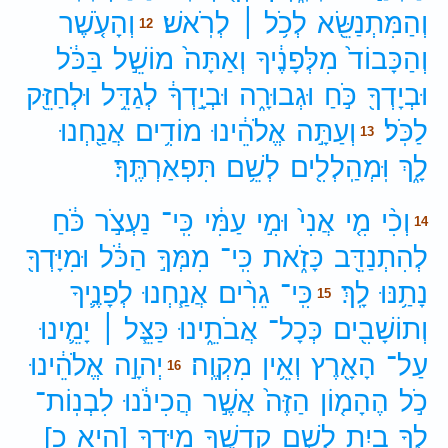
וְהַמִּתְנַשֵּׂ֖א
לְכֹ֥ל ׀
לְרֹֽאשׁ׃
וְהָעֹ֤שֶׁר
12
וְהַכָּבוֹד֙
מִלְּפָנֶ֔יךָ
וְאַתָּה֙
מוֹשֵׁ֣ל
בַּכֹּ֔ל
וּבְיָדְךָ֖
כֹּ֣חַ
וּגְבוּרָ֑ה
וּבְיָ֣דְךָ֔
לְגַדֵּ֥ל
וּלְחַזֵּ֖ק
לַכֹּֽל׃
וְעַתָּ֣ה
אֱלֹהֵ֔ינוּ
מוֹדִ֥ים
אֲנַ֖חְנוּ
13
לָ֑ךְ
וּֽמְהַֽלְלִ֖ים
לְשֵׁ֥ם
תִּפְאַרְתֶּֽךָ׃
וְכִ֨י
מִ֤י
אֲנִי֙
וּמִ֣י
עַמִּ֔י
כִּֽי־
נַעְצֹ֣ר
כֹּ֔חַ
14
לְהִתְנַדֵּ֖ב
כָּזֹ֑את
כִּֽי־
מִמְּךָ֣
הַכֹּ֔ל
וּמִיָּדְךָ֖
נָתַ֥נּוּ
לָֽךְ׃
כִּֽי־
גֵרִ֨ים
אֲנַ֧חְנוּ
לְפָנֶ֛יךָ
15
וְתוֹשָׁבִ֖ים
כְּכָל־
אֲבֹתֵ֑ינוּ
כַּצֵּ֧ל ׀
יָמֵ֛ינוּ
עַל־
הָאָ֖רֶץ
וְאֵ֥ין
מִקְוֶֽה׃
יְהוָ֣ה
אֱלֹהֵ֔ינוּ
16
כֹ֣ל
הֶהָמ֤וֹן
הַזֶּה֙
אֲשֶׁ֣ר
הֲכִינֹ֔נוּ
לִבְנֽוֹת־
לְךָ֥
בַ֖יִת
לְשֵׁ֣ם
קָדְשֶׁ֑ךָ
מִיָּדְךָ֥
[הִיא
כ]