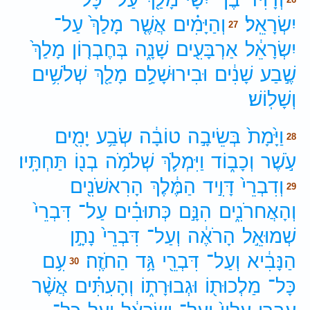
יִשְׂרָאֵֽל׃
וְהַיָּמִ֗ים
אֲשֶׁ֤ר
מָלַךְ֙
עַל־
27
יִשְׂרָאֵ֔ל
אַרְבָּעִ֖ים
שָׁנָ֑ה
בְּחֶבְר֤וֹן
מָלַךְ֙
שֶׁ֣בַע
שָׁנִ֔ים
וּבִירוּשָׁלִַ֥ם
מָלַ֖ךְ
שְׁלֹשִׁ֥ים
וְשָׁלֽוֹשׁ׃
וַיָּ֙מָת֙
בְּשֵׂיבָ֣ה
טוֹבָ֔ה
שְׂבַ֥ע
יָמִ֖ים
28
עֹ֣שֶׁר
וְכָב֑וֹד
וַיִּמְלֹ֛ךְ
שְׁלֹמֹ֥ה
בְנ֖וֹ
תַּחְתָּֽיו׃
וְדִבְרֵי֙
דָּוִ֣יד
הַמֶּ֔לֶךְ
הָרִאשֹׁנִ֖ים
29
וְהָאֲחרֹנִ֑ים
הִנָּ֣ם
כְּתוּבִ֗ים
עַל־
דִּבְרֵי֙
שְׁמוּאֵ֣ל
הָרֹאֶ֔ה
וְעַל־
דִּבְרֵי֙
נָתָ֣ן
הַנָּבִ֔יא
וְעַל־
דִּבְרֵ֖י
גָּ֥ד
הַחֹזֶֽה׃
עִ֥ם
30
כָּל־
מַלְכוּת֖וֹ
וּגְבוּרָת֑וֹ
וְהָעִתִּ֗ים
אֲשֶׁ֨ר