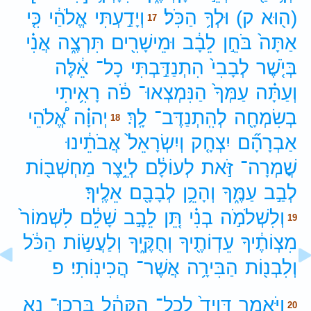
(ה֖וּא
ק)
וּלְךָ֥
הַכֹּֽל׃
וְיָדַ֣עְתִּי
אֱלֹהַ֔י
כִּ֤י
17
אַתָּה֙
בֹּחֵ֣ן
לֵבָ֔ב
וּמֵישָׁרִ֖ים
תִּרְצֶ֑ה
אֲנִ֗י
בְּיֹ֤שֶׁר
לְבָבִי֙
הִתְנַדַּ֣בְתִּי
כָל־
אֵ֔לֶּה
וְעַתָּ֗ה
עַמְּךָ֙
הַנִּמְצְאוּ־
פֹ֔ה
רָאִ֥יתִי
בְשִׂמְחָ֖ה
לְהִֽתְנַדֶּב־
לָֽךְ׃
יְהוָ֗ה
אֱ֠לֹהֵי
18
אַבְרָהָ֞ם
יִצְחָ֤ק
וְיִשְׂרָאֵל֙
אֲבֹתֵ֔ינוּ
שֳׁמְרָה־
זֹּ֣את
לְעוֹלָ֔ם
לְיֵ֥צֶר
מַחְשְׁב֖וֹת
לְבַ֣ב
עַמֶּ֑ךָ
וְהָכֵ֥ן
לְבָבָ֖ם
אֵלֶֽיךָ׃
וְלִשְׁלֹמֹ֣ה
בְנִ֗י
תֵּ֚ן
לֵבָ֣ב
שָׁלֵ֔ם
לִשְׁמוֹר֙
19
מִצְוֹתֶ֔יךָ
עֵדְוֹתֶ֖יךָ
וְחֻקֶּ֑יךָ
וְלַעֲשׂ֣וֹת
הַכֹּ֔ל
וְלִבְנ֖וֹת
הַבִּירָ֥ה
אֲשֶׁר־
הֲכִינֽוֹתִי׃
פ
וַיֹּ֤אמֶר
דָּוִיד֙
לְכָל־
הַקָּהָ֔ל
בָּֽרְכוּ־
נָ֖א
20