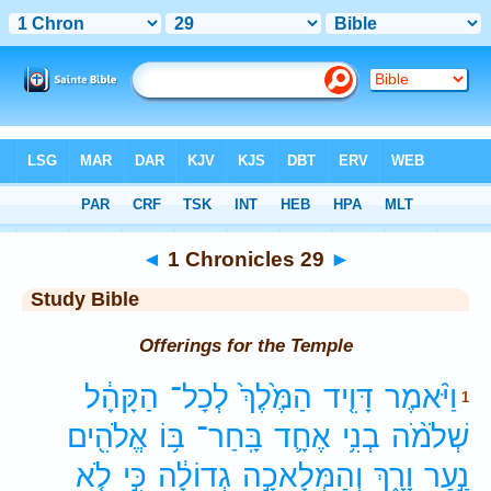
Bible
>
Study Bible
> 1 Chronicles 29
◄
1 Chronicles 29
►
Study Bible
Offerings for the Temple
וַיֹּ֨אמֶר
דָּוִ֤יד
הַמֶּ֙לֶךְ֙
לְכָל־
הַקָּהָ֔ל
1
שְׁלֹמֹ֨ה
בְנִ֥י
אֶחָ֛ד
בָּֽחַר־
בּ֥וֹ
אֱלֹהִ֖ים
נַ֣עַר
וָרָ֑ךְ
וְהַמְּלָאכָ֣ה
גְדוֹלָ֔ה
כִּ֣י
לֹ֤א