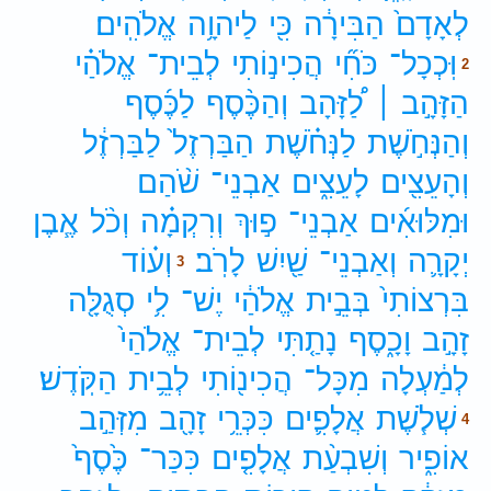
לְאָדָם֙
הַבִּירָ֔ה
כִּ֖י
לַיהוָ֥ה
אֱלֹהִֽים׃
וּֽכְכָל־
כֹּחִ֞י
הֲכִינ֣וֹתִי
לְבֵית־
אֱלֹהַ֗י
2
הַזָּהָ֣ב ׀
לַ֠זָּהָב
וְהַכֶּ֨סֶף
לַכֶּ֜סֶף
וְהַנְּחֹ֣שֶׁת
לַנְּחֹ֗שֶׁת
הַבַּרְזֶל֙
לַבַּרְזֶ֔ל
וְהָעֵצִ֖ים
לָעֵצִ֑ים
אַבְנֵי־
שֹׁ֨הַם
וּמִלּוּאִ֜ים
אַבְנֵי־
פ֣וּךְ
וְרִקְמָ֗ה
וְכֹ֨ל
אֶ֧בֶן
יְקָרָ֛ה
וְאַבְנֵי־
שַׁ֖יִשׁ
לָרֹֽב׃
וְע֗וֹד
3
בִּרְצוֹתִי֙
בְּבֵ֣ית
אֱלֹהַ֔י
יֶשׁ־
לִ֥י
סְגֻלָּ֖ה
זָהָ֣ב
וָכָ֑סֶף
נָתַ֤תִּי
לְבֵית־
אֱלֹהַי֙
לְמַ֔עְלָה
מִכָּל־
הֲכִינ֖וֹתִי
לְבֵ֥ית
הַקֹּֽדֶשׁ׃
שְׁלֹ֧שֶׁת
אֲלָפִ֛ים
כִּכְּרֵ֥י
זָהָ֖ב
מִזְּהַ֣ב
4
אוֹפִ֑יר
וְשִׁבְעַ֨ת
אֲלָפִ֤ים
כִּכַּר־
כֶּ֙סֶף֙