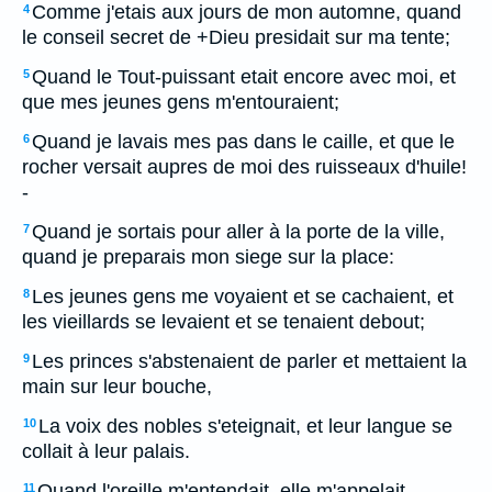
Comme j'etais aux jours de mon automne, quand
4
le conseil secret de +Dieu presidait sur ma tente;
Quand le Tout-puissant etait encore avec moi, et
5
que mes jeunes gens m'entouraient;
Quand je lavais mes pas dans le caille, et que le
6
rocher versait aupres de moi des ruisseaux d'huile!
-
Quand je sortais pour aller à la porte de la ville,
7
quand je preparais mon siege sur la place:
Les jeunes gens me voyaient et se cachaient, et
8
les vieillards se levaient et se tenaient debout;
Les princes s'abstenaient de parler et mettaient la
9
main sur leur bouche,
La voix des nobles s'eteignait, et leur langue se
10
collait à leur palais.
Quand l'oreille m'entendait, elle m'appelait
11