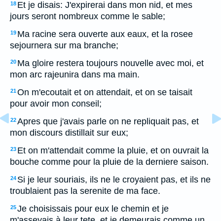
Et je disais: J'expirerai dans mon nid, et mes
18
jours seront nombreux comme le sable;
Ma racine sera ouverte aux eaux, et la rosee
19
sejournera sur ma branche;
Ma gloire restera toujours nouvelle avec moi, et
20
mon arc rajeunira dans ma main.
On m'ecoutait et on attendait, et on se taisait
21
pour avoir mon conseil;
Apres que j'avais parle on ne repliquait pas, et
22
mon discours distillait sur eux;
Et on m'attendait comme la pluie, et on ouvrait la
23
bouche comme pour la pluie de la derniere saison.
Si je leur souriais, ils ne le croyaient pas, et ils ne
24
troublaient pas la serenite de ma face.
Je choisissais pour eux le chemin et je
25
m'asseyais à leur tete, et je demeurais comme un