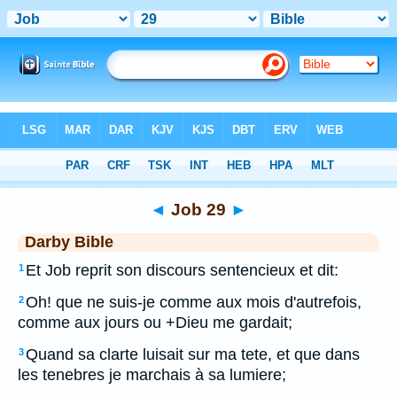
Bible
>
DAR
> Job 29
◄
Job 29
►
Darby Bible
Et Job reprit son discours sentencieux et dit:
1
Oh! que ne suis-je comme aux mois d'autrefois,
2
comme aux jours ou +Dieu me gardait;
Quand sa clarte luisait sur ma tete, et que dans
3
les tenebres je marchais à sa lumiere;