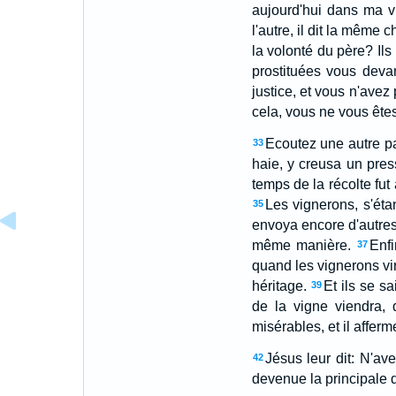
aujourd'hui dans ma v
l'autre, il dit la même c
la volonté du père? Ils 
prostituées vous dev
justice, et vous n'avez 
cela, vous ne vous êtes
Ecoutez une autre pa
33
haie, y creusa un presso
temps de la récolte fut 
Les vignerons, s'étant
35
envoya encore d'autres 
même manière.
Enfi
37
quand les vignerons vire
héritage.
Et ils se sa
39
de la vigne viendra, 
misérables, et il afferm
Jésus leur dit: N'av
42
devenue la principale d