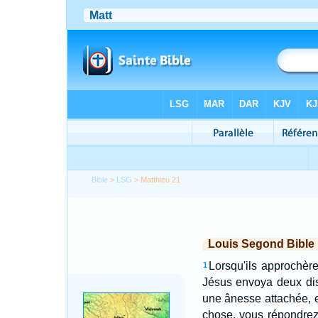
Bible
>
LSG
> Matthieu 21
Louis Segond Bible
Lorsqu'ils approchère
1
Jésus envoya deux dis
une ânesse attachée, e
chose, vous répondrez: 