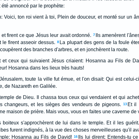
t été annoncé par le prophète:
on: Voici, ton roi vient à toi, Plein de douceur, et monté sur un â
, et firent ce que Jésus leur avait ordonné.
Ils amenèrent l'ânes
7
 le firent asseoir dessus.
La plupart des gens de la foule éte
8
 coupèrent des branches d'arbres, et en jonchèrent la route.
 et ceux qui suivaient Jésus criaient: Hosanna au Fils de Dav
ur! Hosanna dans les lieux très hauts!
érusalem, toute la ville fut émue, et l'on disait: Qui est celui-c
e, de Nazareth en Galilée.
temple de Dieu. Il chassa tous ceux qui vendaient et qui acheta
es changeurs, et les sièges des vendeurs de pigeons.
Et il
13
e maison de prière. Mais vous, vous en faites une caverne de 
boiteux s'approchèrent de lui dans le temple. Et il les guérit
ribes furent indignés, à la vue des choses merveilleuses qu'il ava
emple: Hosanna au Fils de David!
Ils lui dirent: Entends-tu ce
16