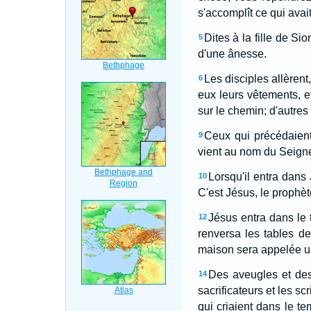
s'accomplît ce qui avai
Dites à la fille de Si
5
d'une ânesse.
Les disciples allèrent
6
eux leurs vêtements, et
sur le chemin; d'autres
Ceux qui précédaient
9
vient au nom du Seigne
Lorsqu'il entra dans J
10
C'est Jésus, le prophèt
Jésus entra dans le 
12
renversa les tables d
maison sera appelée un
Des aveugles et des 
14
sacrificateurs et les sc
qui criaient dans le t