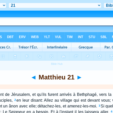
◄
Matthieu 21
►
nt de Jérusalem, et qu'ils furent arrivés à Bethphagé, vers la
ciples,
en leur disant: Allez au village qui est devant vous;
2
t un ânon avec elle; détachez-les, et amenez-les-moi.
Si que
3
Le Seigneur en a besoin. Et à l'instant il les laissera aller.
4