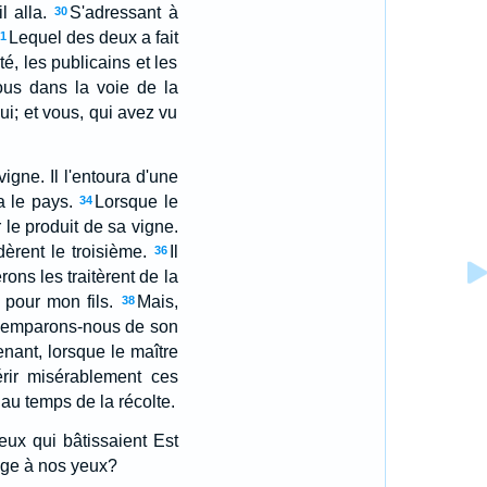
l alla.
S'adressant à
30
Lequel des deux a fait
1
té, les publicains et les
us dans la voie de la
lui; et vous, qui avez vu
igne. Il l'entoura d'une
a le pays.
Lorsque le
34
r le produit de sa vigne.
idèrent le troisième.
Il
36
ons les traitèrent de la
 pour mon fils.
Mais,
38
, et emparons-nous de son
nant, lorsque le maître
périr misérablement ces
 au temps de la récolte.
ceux qui bâtissaient Est
dige à nos yeux?