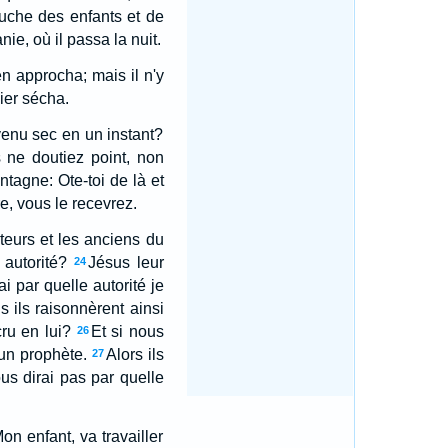
ouche des enfants et de
anie, où il passa la nuit.
en approcha; mais il n'y
uier sécha.
evenu sec en un instant?
s ne doutiez point, non
ntagne: Ote-toi de là et
e, vous le recevrez.
ateurs et les anciens du
 autorité?
Jésus leur
24
i par quelle autorité je
 ils raisonnèrent ainsi
ru en lui?
Et si nous
26
un prophète.
Alors ils
27
us dirai pas par quelle
on enfant, va travailler