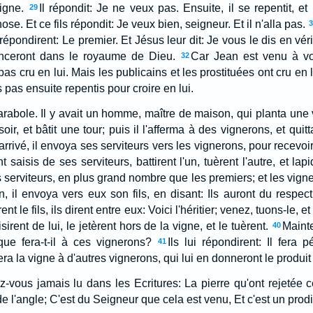
igne.
Il répondit: Je ne veux pas. Ensuite, il se repentit, et i
29
hose. Et ce fils répondit: Je veux bien, seigneur. Et il n'alla pas.
3
répondirent: Le premier. Et Jésus leur dit: Je vous le dis en véri
anceront dans le royaume de Dieu.
Car Jean est venu à vo
32
pas cru en lui. Mais les publicains et les prostituées ont cru en 
 pas ensuite repentis pour croire en lui.
rabole. Il y avait un homme, maître de maison, qui planta une v
ir, et bâtit une tour; puis il l'afferma à des vignerons, et quitt
arrivé, il envoya ses serviteurs vers les vignerons, pour recevoi
 saisis de ses serviteurs, battirent l'un, tuèrent l'autre, et lap
serviteurs, en plus grand nombre que les premiers; et les vigner
n, il envoya vers eux son fils, en disant: Ils auront du respect
nt le fils, ils dirent entre eux: Voici l'héritier; venez, tuons-le
isirent de lui, le jetèrent hors de la vigne, et le tuèrent.
Mainte
40
que fera-t-il à ces vignerons?
Ils lui répondirent: Il fera 
41
era la vigne à d'autres vignerons, qui lui en donneront le produit
ez-vous jamais lu dans les Ecritures: La pierre qu'ont rejetée 
e l'angle; C'est du Seigneur que cela est venu, Et c'est un pro