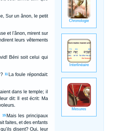
ne, Sur un ânon, le petit
se et l'ânon, mirent sur
ndirent leurs vêtements
id! Béni soit celui qui
i?
La foule répondait:
11
ient dans le temple; il
 leur dit: Il est écrit: Ma
voleurs.
.
Mais les principaux
15
it faites, et des enfants
 qu'ils disent? Oui, leur