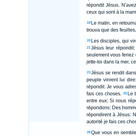
répondit Jésus. N'avez
ceux qui sont à la mam
Le matin, en retournan
18
trouva que des feuilles, 
Les disciples, qui vi
20
Jésus leur répondit:
21
seulement vous feriez c
jette-toi dans la mer, ce
Jésus se rendit dans 
23
peuple vinrent lui dire
répondit: Je vous adres
fais ces choses.
Le 
25
entre eux; Si nous rép
répondons: Des hommes,
répondirent à Jésus: N
autorité je fais ces cho
Que vous en semble? 
28