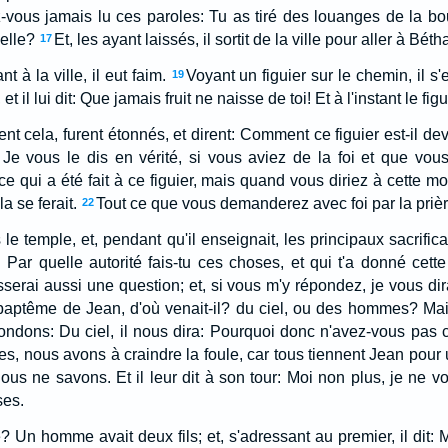
-vous jamais lu ces paroles: Tu as tiré des louanges de la b
elle?
Et, les ayant laissés, il sortit de la ville pour aller à Béth
17
t à la ville, il eut faim.
Voyant un figuier sur le chemin, il s'
19
et il lui dit: Que jamais fruit ne naisse de toi! Et à l'instant le fig
rent cela, furent étonnés, et dirent: Comment ce figuier est-il d
 Je vous le dis en vérité, si vous aviez de la foi et que vou
e qui a été fait à ce figuier, mais quand vous diriez à cette mo
la se ferait.
Tout ce que vous demanderez avec foi par la prièr
22
le temple, et, pendant qu'il enseignait, les principaux sacrific
: Par quelle autorité fais-tu ces choses, et qui t'a donné cette
serai aussi une question; et, si vous m'y répondez, je vous dira
baptême de Jean, d'où venait-il? du ciel, ou des hommes? Mais
ondons: Du ciel, il nous dira: Pourquoi donc n'avez-vous pas c
 nous avons à craindre la foule, car tous tiennent Jean pour 
ous ne savons. Et il leur dit à son tour: Moi non plus, je ne vo
ses.
Un homme avait deux fils; et, s'adressant au premier, il dit: M