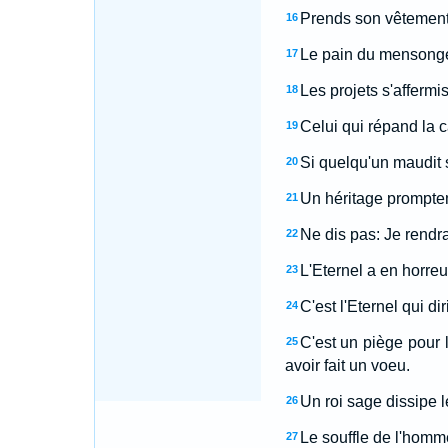
Prends son vêtement, 
16
Le pain du mensonge 
17
Les projets s'affermi
18
Celui qui répand la c
19
Si quelqu'un maudit 
20
Un héritage promptem
21
Ne dis pas: Je rendrai
22
L'Eternel a en horre
23
C'est l'Eternel qui 
24
C'est un piège pour 
25
avoir fait un voeu.
Un roi sage dissipe l
26
Le souffle de l'homme
27