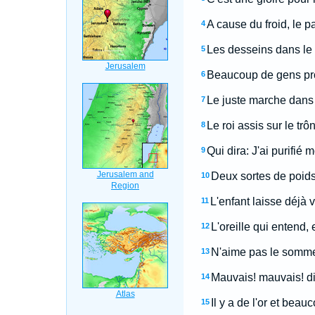
A cause du froid, le pa
4
Les desseins dans le 
5
Beaucoup de gens pro
6
Le juste marche dans 
7
Le roi assis sur le trô
8
Qui dira: J'ai purifié
9
Deux sortes de poids,
10
L'enfant laisse déjà v
11
L'oreille qui entend, et
12
N'aime pas le sommei
13
Mauvais! mauvais! dit l
14
Il y a de l'or et bea
15