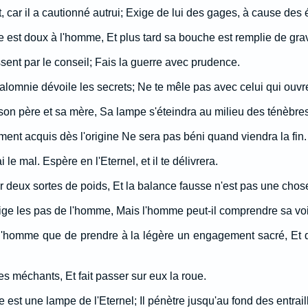
car il a cautionné autrui; Exige de lui des gages, à cause des 
est doux à l'homme, Et plus tard sa bouche est remplie de grav
ssent par le conseil; Fais la guerre avec prudence.
alomnie dévoile les secrets; Ne te mêle pas avec celui qui ouvr
son père et sa mère, Sa lampe s'éteindra au milieu des ténèbres
ent acquis dès l'origine Ne sera pas béni quand viendra la fin.
 le mal. Espère en l'Eternel, et il te délivrera.
ur deux sortes de poids, Et la balance fausse n'est pas une cho
dirige les pas de l'homme, Mais l'homme peut-il comprendre sa vo
l'homme que de prendre à la légère un engagement sacré, Et d
es méchants, Et fait passer sur eux la roue.
 est une lampe de l'Eternel; Il pénètre jusqu'au fond des entrail