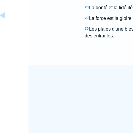
La bonté et la fidélité
28
La force est la gloir
29
Les plaies d'une ble
30
des entrailles.