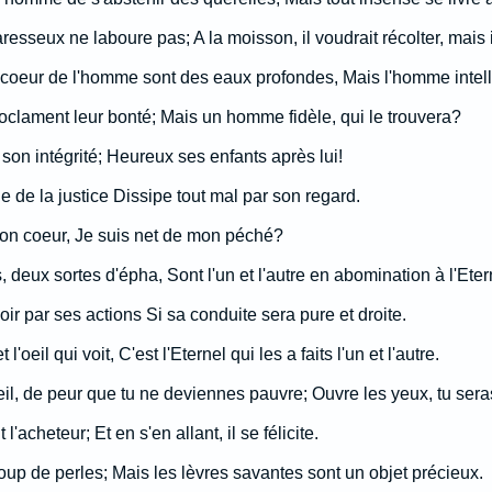
resseux ne laboure pas; A la moisson, il voudrait récolter, mais il
coeur de l'homme sont des eaux profondes, Mais l'homme intellig
clament leur bonté; Mais un homme fidèle, qui le trouvera?
son intégrité; Heureux ses enfants après lui!
ne de la justice Dissipe tout mal par son regard.
 mon coeur, Je suis net de mon péché?
 deux sortes d'épha, Sont l'un et l'autre en abomination à l'Eter
oir par ses actions Si sa conduite sera pure et droite.
 l'oeil qui voit, C'est l'Eternel qui les a faits l'un et l'autre.
l, de peur que tu ne deviennes pauvre; Ouvre les yeux, tu sera
'acheteur; Et en s'en allant, il se félicite.
ucoup de perles; Mais les lèvres savantes sont un objet précieux.