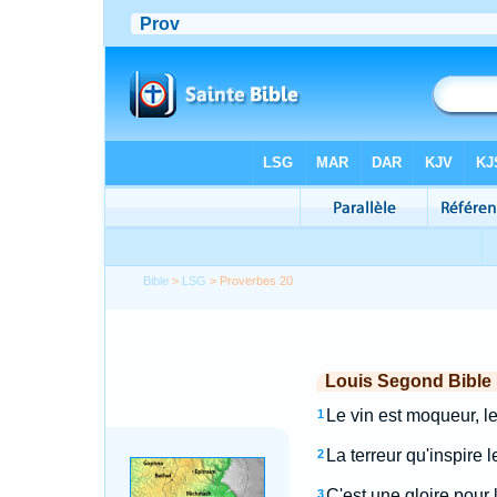
Bible
>
LSG
> Proverbes 20
Louis Segond Bible
Le vin est moqueur, l
1
La terreur qu'inspire 
2
C'est une gloire pour 
3