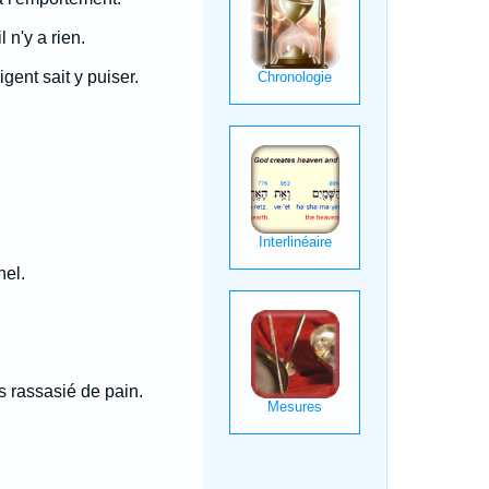
 n'y a rien.
ent sait y puiser.
nel.
s rassasié de pain.