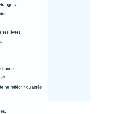
étrangers.
ier.
e ses lèvres.
.
se bonne.
ie?
e ne réfléchir qu'après
les.