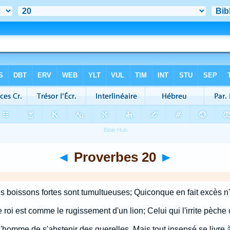
◄
Proverbes 20
►
es boissons fortes sont tumultueuses; Quiconque en fait excès n
le roi est comme le rugissement d'un lion; Celui qui l'irrite pèche
l'homme de s'abstenir des querelles, Mais tout insensé se livre 