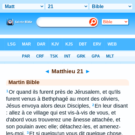
Bible
>
MAR
> Matthieu 21
◄
Matthieu 21
►
Martin Bible
Or quand ils furent près de Jérusalem, et qu'ils
1
furent venus à Bethphagé au mont des oliviers,
Jésus envoya alors deux Disciples,
En leur disant
2
: allez à ce village qui est vis-à-vis de vous, et
d'abord vous trouverez une ânesse attachée, et
son poulain avec elle; détachez-les, et amenez-
les-moi.
Et si quelqu'un vous dit quelque chose,
3