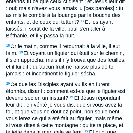
entends-tu ce que ceux-ci disent ; et Jésus leur dit
: oui; mais n'avez-vous jamais lu [ces paroles] : tu
as mis le comble à ta louange par la bouche des
enfants, et de ceux qui tettent?
Et les ayant
17
laissés, il sortit de la ville, pour s'en aller à
Béthanie, et il y passa la nuit.
Or le matin, comme il retournait à la ville, il eut
18
faim.
Et voyant un figuier qui était sur le chemin,
19
il s'en approcha, mais il n'y trouva que des feuilles;
et il lui dit : qu'aucun fruit ne naisse plus de toi
jamais : et incontinent le figuier sécha.
Ce que les Disciples ayant vu ils en furent
20
étonnés, disant : comment est-ce que le figuier est
devenu sec en un instant?
Et Jésus répondant
21
leur dit : en vérité je vous dis, que si vous avez la
foi, et que vous ne doutiez point, non seulement
vous ferez ce qui a été fait au figuier, mais même
si vous dites à cette montagne : quitte ta place, et
te jette dans la mer, cela se fera.
Et quoi que
22