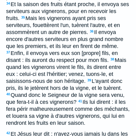
Et la saison des fruits étant proche, il envoya ses
34
serviteurs aux vignerons, pour en recevoir les
fruits.
Mais les vignerons ayant pris ses
35
serviteurs, fouettèrent l'un, tuèrent l'autre, et en
assommèrent un autre de pierres.
Il envoya
36
encore d'autres serviteurs en plus grand nombre
que les premiers, et ils leur en firent de même.
Enfin, il envoya vers eux son [propre] fils, en
37
disant : ils auront du respect pour mon fils.
Mais
38
quand les vignerons virent le fils, ils dirent entre
eux : celui-ci est l'héritier; venez, tuons-le, et
saisissons-nous de son héritage.
L'ayant donc
39
pris, ils le jetèrent hors de la vigne, et le tuèrent.
Quand donc le Seigneur de la vigne sera venu,
40
que fera-t-il à ces vignerons?
Ils lui dirent : il les
41
fera périr malheureusement comme des méchants,
et louera sa vigne à d'autres vignerons, qui lui en
rendront les fruits en leur saison.
Et Jésus leur dit : n'avez-vous jamais lu dans les
42