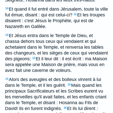
Seigneur; Hosanna dans les lieux très-hauts!
Et quand il fut entré dans Jérusalem, toute la ville
10
fut émue, disant : qui est celui-ci?
Et les troupes
11
disaient : c'est Jésus le Prophète, qui est de
Nazareth en Galilée.
Et Jésus entra dans le Temple de Dieu, et
12
chassa dehors tous ceux qui vendaient et qui
achetaient dans le Temple, et renversa les tables
des changeurs, et les sièges de ceux qui vendaient
des pigeons;
Et il leur dit : il est écrit : ma Maison
13
sera appelée une Maison de prière, mais vous en
avez fait une caverne de voleurs.
Alors des aveugles et des boiteux vinrent à lui
14
dans le Temple, et il les guérit.
Mais quand les
15
principaux Sacrificateurs et les Scribes eurent vu
les merveilles qu'il avait faites, et les enfants criant
dans le Temple, et disant : Hosanna au Fils de
David! ils en furent indignés.
Et ils lui dirent :
16