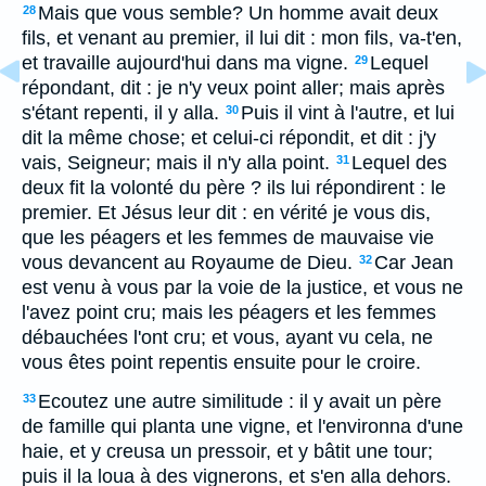
Mais que vous semble? Un homme avait deux
28
fils, et venant au premier, il lui dit : mon fils, va-t'en,
et travaille aujourd'hui dans ma vigne.
Lequel
29
répondant, dit : je n'y veux point aller; mais après
s'étant repenti, il y alla.
Puis il vint à l'autre, et lui
30
dit la même chose; et celui-ci répondit, et dit : j'y
vais, Seigneur; mais il n'y alla point.
Lequel des
31
deux fit la volonté du père ? ils lui répondirent : le
premier. Et Jésus leur dit : en vérité je vous dis,
que les péagers et les femmes de mauvaise vie
vous devancent au Royaume de Dieu.
Car Jean
32
est venu à vous par la voie de la justice, et vous ne
l'avez point cru; mais les péagers et les femmes
débauchées l'ont cru; et vous, ayant vu cela, ne
vous êtes point repentis ensuite pour le croire.
Ecoutez une autre similitude : il y avait un père
33
de famille qui planta une vigne, et l'environna d'une
haie, et y creusa un pressoir, et y bâtit une tour;
puis il la loua à des vignerons, et s'en alla dehors.