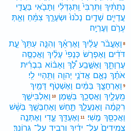
נְתַתִּ֔יךְ
וַתִּרְבִּי֙
וַֽתִּגְדְּלִ֔י
וַתָּבֹ֖אִי
בַּעֲדִ֣י
עֲדָיִ֑ים
שָׁדַ֤יִם
נָכֹ֙נוּ֙
וּשְׂעָרֵ֣ךְ
צִמֵּ֔חַ
וְאַ֖תְּ
עֵרֹ֥ם
וְעֶרְיָֽה׃
וָאֶעֱבֹ֨ר
עָלַ֜יִךְ
וָאֶרְאֵ֗ךְ
וְהִנֵּ֤ה
עִתֵּךְ֙
עֵ֣ת
8
דֹּדִ֔ים
וָאֶפְרֹ֤שׂ
כְּנָפִי֙
עָלַ֔יִךְ
וָאֲכַסֶּ֖ה
עֶרְוָתֵ֑ךְ
וָאֶשָּׁ֣בַֽע
לָ֠ךְ
וָאָב֨וֹא
בִבְרִ֜ית
אֹתָ֗ךְ
נְאֻ֛ם
אֲדֹנָ֥י
יְהוִ֖ה
וַתִּ֥הְיִי
לִֽי׃
וָאֶרְחָצֵ֣ךְ
בַּמַּ֔יִם
וָאֶשְׁטֹ֥ף
דָּמַ֖יִךְ
9
מֵֽעָלָ֑יִךְ
וָאֲסֻכֵ֖ךְ
בַּשָּֽׁמֶן׃
וָאַלְבִּישֵׁ֣ךְ
10
רִקְמָ֔ה
וָאֶנְעֲלֵ֖ךְ
תָּ֑חַשׁ
וָאֶחְבְּשֵׁ֣ךְ
בַּשֵּׁ֔שׁ
וַאֲכַסֵּ֖ךְ
מֶֽשִׁי׃
וָאֶעְדֵּ֖ךְ
עֶ֑דִי
וָאֶתְּנָ֤ה
11
צְמִידִים֙
עַל־
יָדַ֔יִךְ
וְרָבִ֖יד
עַל־
גְּרוֹנֵֽךְ׃