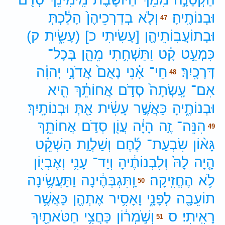
וּבְנוֹתֶֽיהָ׃
וְלֹ֤א
בְדַרְכֵיהֶן֙
הָלַ֔כְתְּ
47
וּבְתוֹעֲבֽוֹתֵיהֶ֖ן
[עָשִׂיתִי
כ]
(עָשִׂ֑ית
ק)
כִּמְעַ֣ט
קָ֔ט
וַתַּשְׁחִ֥תִי
מֵהֵ֖ן
בְּכָל־
דְּרָכָֽיִךְ׃
חַי־
אָ֗נִי
נְאֻם֙
אֲדֹנָ֣י
יְהוִ֔ה
48
אִם־
עָֽשְׂתָה֙
סְדֹ֣ם
אֲחוֹתֵ֔ךְ
הִ֖יא
וּבְנוֹתֶ֑יהָ
כַּאֲשֶׁ֣ר
עָשִׂ֔ית
אַ֖תְּ
וּבְנוֹתָֽיִךְ׃
הִנֵּה־
זֶ֣ה
הָיָ֔ה
עֲוֹ֖ן
סְדֹ֣ם
אֲחוֹתֵ֑ךְ
49
גָּא֨וֹן
שִׂבְעַת־
לֶ֜חֶם
וְשַׁלְוַ֣ת
הַשְׁקֵ֗ט
הָ֤יָה
לָהּ֙
וְלִבְנוֹתֶ֔יהָ
וְיַד־
עָנִ֥י
וְאֶבְי֖וֹן
לֹ֥א
הֶחֱזִֽיקָה׃
וַֽתִּגְבְּהֶ֔ינָה
וַתַּעֲשֶׂ֥ינָה
50
תוֹעֵבָ֖ה
לְפָנָ֑י
וָאָסִ֥יר
אֶתְהֶ֖ן
כַּאֲשֶׁ֥ר
רָאִֽיתִי׃
ס
וְשֹׁ֣מְר֔וֹן
כַּחֲצִ֥י
חַטֹּאתַ֖יִךְ
51