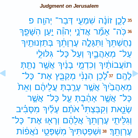
Judgment on Jerusalem
לָכֵ֣ן
זוֹנָ֔ה
שִׁמְעִ֖י
דְּבַר־
יְהוָֽה׃
פ
35
כֹּֽה־
אָמַ֞ר
אֲדֹנָ֣י
יְהֹוִ֗ה
יַ֣עַן
הִשָּׁפֵ֤ךְ
36
נְחֻשְׁתֵּךְ֙
וַתִּגָּלֶ֣ה
עֶרְוָתֵ֔ךְ
בְּתַזְנוּתַ֖יִךְ
עַל־
מְאַהֲבָ֑יִךְ
וְעַל֙
כָּל־
גִּלּוּלֵ֣י
תוֹעֲבוֹתַ֔יִךְ
וְכִדְמֵ֣י
בָנַ֔יִךְ
אֲשֶׁ֥ר
נָתַ֖תְּ
לָהֶֽם׃
לָ֠כֵן
הִנְנִ֨י
מְקַבֵּ֤ץ
אֶת־
כָּל־
37
מְאַהֲבַ֙יִךְ֙
אֲשֶׁ֣ר
עָרַ֣בְתְּ
עֲלֵיהֶ֔ם
וְאֵת֙
כָּל־
אֲשֶׁ֣ר
אָהַ֔בְתְּ
עַ֖ל
כָּל־
אֲשֶׁ֣ר
שָׂנֵ֑את
וְקִבַּצְתִּי֩
אֹתָ֨ם
עָלַ֜יִךְ
מִסָּבִ֗יב
וְגִלֵּיתִ֤י
עֶרְוָתֵךְ֙
אֲלֵהֶ֔ם
וְרָא֖וּ
אֶת־
כָּל־
עֶרְוָתֵֽךְ׃
וּשְׁפַטְתִּיךְ֙
מִשְׁפְּטֵ֣י
נֹאֲפ֔וֹת
38