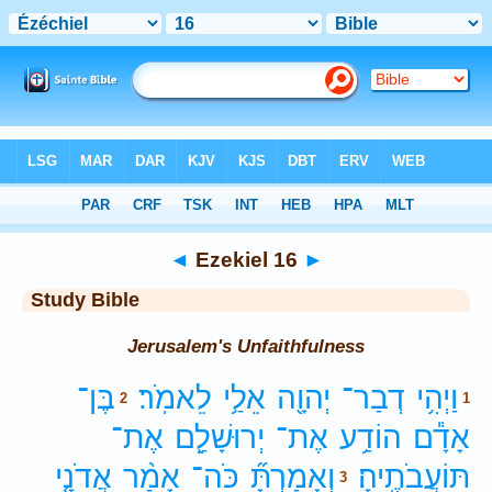
Bible
>
Study Bible
> Ezekiel 16
◄
Ezekiel 16
►
Study Bible
Jerusalem's Unfaithfulness
וַיְהִ֥י
דְבַר־
יְהוָ֖ה
אֵלַ֥י
לֵאמֹֽר׃
בֶּן־
2
1
אָדָ֕ם
הוֹדַ֥ע
אֶת־
יְרוּשָׁלִַ֖ם
אֶת־
תּוֹעֲבֹתֶֽיהָ׃
וְאָמַרְתָּ֞
כֹּה־
אָמַ֨ר
אֲדֹנָ֤י
3