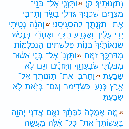
(תַּזְנוּתָֽיִךְ׃
ק)
וַתִּזְנִ֧י
אֶל־
בְּנֵֽי־
26
מִצְרַ֛יִם
שְׁכֵנַ֖יִךְ
גִּדְלֵ֣י
בָשָׂ֑ר
וַתַּרְבִּ֥י
אֶת־
תַּזְנֻתֵ֖ךְ
לְהַכְעִיסֵֽנִי׃
וְהִנֵּ֨ה
נָטִ֤יתִי
27
יָדִי֙
עָלַ֔יִךְ
וָאֶגְרַ֖ע
חֻקֵּ֑ךְ
וָאֶתְּנֵ֞ךְ
בְּנֶ֤פֶשׁ
שֹׂנְאוֹתַ֙יִךְ֙
בְּנ֣וֹת
פְּלִשְׁתִּ֔ים
הַנִּכְלָמ֖וֹת
מִדַּרְכֵּ֥ךְ
זִמָּֽה׃
וַתִּזְנִי֙
אֶל־
בְּנֵ֣י
אַשּׁ֔וּר
28
מִבִּלְתִּ֖י
שָׂבְעָתֵ֑ךְ
וַתִּזְנִ֕ים
וְגַ֖ם
לֹ֥א
שָׂבָֽעַתְּ׃
וַתַּרְבִּ֧י
אֶת־
תַּזְנוּתֵ֛ךְ
אֶל־
29
אֶ֥רֶץ
כְּנַ֖עַן
כַּשְׂדִּ֑ימָה
וְגַם־
בְּזֹ֖את
לֹ֥א
שָׂבָֽעַתְּ׃
מָ֤ה
אֲמֻלָה֙
לִבָּתֵ֔ךְ
נְאֻ֖ם
אֲדֹנָ֣י
יְהוִ֑ה
30
בַּעֲשׂוֹתֵךְ֙
אֶת־
כָּל־
אֵ֔לֶּה
מַעֲשֵׂ֥ה