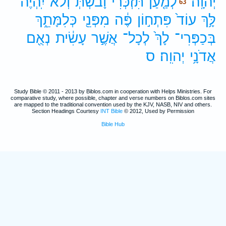
יְהוָֽה׃
לְמַ֤עַן
תִּזְכְּרִי֙
וָבֹ֔שְׁתְּ
וְלֹ֨א
יִֽהְיֶה־
63
לָּ֥ךְ
עוֹד֙
פִּתְח֣וֹן
פֶּ֔ה
מִפְּנֵ֖י
כְּלִמָּתֵ֑ךְ
בְּכַפְּרִי־
לָךְ֙
לְכָל־
אֲשֶׁ֣ר
עָשִׂ֔ית
נְאֻ֖ם
אֲדֹנָ֥י
יְהוִֽה׃
ס
Study Bible © 2011 - 2013 by Biblos.com in cooperation with Helps Ministries. For
comparative study, where possible, chapter and verse numbers on Biblos.com sites
are mapped to the traditional convention used by the KJV, NASB, NIV and others.
Section Headings Courtesy
INT Bible
© 2012, Used by Permission
Bible Hub