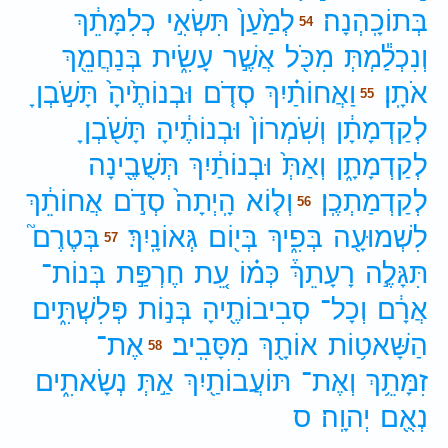
בְּתוֹכָֽהְנָה׃
לְמַ֙עַן֙
תִּשְׂאִ֣י
כְלִמָּתֵ֔ךְ
54
וְנִכְלַ֕מְתְּ
מִכֹּ֖ל
אֲשֶׁ֣ר
עָשִׂ֑ית
בְּנַחֲמֵ֖ךְ
אֹתָֽן׃
וַאֲחוֹתַ֗יִךְ
סְדֹ֤ם
וּבְנוֹתֶ֙יהָ֙
תָּשֹׁ֣בְןָ
55
לְקַדְמָתָ֔ן
וְשֹֽׁמְרוֹן֙
וּבְנוֹתֶ֔יהָ
תָּשֹׁ֖בְןָ
לְקַדְמָתָ֑ן
וְאַתְּ֙
וּבְנוֹתַ֔יִךְ
תְּשֻׁבֶ֖ינָה
לְקַדְמַתְכֶֽן׃
וְל֤וֹא
הָֽיְתָה֙
סְדֹ֣ם
אֲחוֹתֵ֔ךְ
56
לִשְׁמוּעָ֖ה
בְּפִ֑יךְ
בְּי֖וֹם
גְּאוֹנָֽיִךְ׃
בְּטֶרֶם֮
57
תִּגָּלֶ֣ה
רָעָתֵךְ֒
כְּמ֗וֹ
עֵ֚ת
חֶרְפַּ֣ת
בְּנוֹת־
אֲרָ֔ם
וְכָל־
סְבִיבוֹתֶ֖יהָ
בְּנ֣וֹת
פְּלִשְׁתִּ֑ים
הַשָּׁאט֥וֹת
אוֹתָ֖ךְ
מִסָּבִֽיב׃
אֶת־
58
זִמָּתֵ֥ךְ
וְאֶת־
תּוֹעֲבוֹתַ֖יִךְ
אַ֣תְּ
נְשָׂאתִ֑ים
נְאֻ֖ם
יְהוָֽה׃
ס