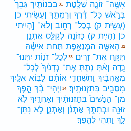
אִשָּֽׁה־
זוֹנָ֖ה
שַׁלָּֽטֶת׃
בִּבְנוֹתַ֤יִךְ
גַּבֵּךְ֙
31
בְּרֹ֣אשׁ
כָּל־
דֶּ֔רֶךְ
וְרָמָתֵ֥ךְ
[עָשִׂיתִי
כ]
(עָשִׂ֖ית
ק)
בְּכָל־
רְח֑וֹב
וְלֹא־
[הָיִיתי
כ]
(הָיִ֥ית
ק)
כַּזּוֹנָ֖ה
לְקַלֵּ֥ס
אֶתְנָֽן׃
הָאִשָּׁ֖ה
הַמְּנָאָ֑פֶת
תַּ֣חַת
אִישָׁ֔הּ
32
תִּקַּ֖ח
אֶת־
זָרִֽים׃
לְכָל־
זֹנ֖וֹת
יִתְּנוּ־
33
נֵ֑דֶה
וְאַ֨תְּ
נָתַ֤תְּ
אֶת־
נְדָנַ֙יִךְ֙
לְכָל־
מְאַֽהֲבַ֔יִךְ
וַתִּשְׁחֳדִ֣י
אוֹתָ֗ם
לָב֥וֹא
אֵלַ֛יִךְ
מִסָּבִ֖יב
בְּתַזְנוּתָֽיִךְ׃
וַיְהִי־
בָ֨ךְ
הֵ֤פֶךְ
34
מִן־
הַנָּשִׁים֙
בְּתַזְנוּתַ֔יִךְ
וְאַחֲרַ֖יִךְ
לֹ֣א
זוּנָּ֑ה
וּבְתִתֵּ֣ךְ
אֶתְנָ֗ן
וְאֶתְנַ֛ן
לֹ֥א
נִתַּן־
לָ֖ךְ
וַתְּהִ֥י
לְהֶֽפֶךְ׃