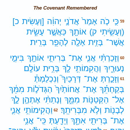
The Covenant Remembered
כִּ֣י
כֹ֤ה
אָמַר֙
אֲדֹנָ֣י
יְהוִ֔ה
[וְעָשִׂית
כ]
59
(וְעָשִׂ֥יתִי
ק)
אוֹתָ֖ךְ
כַּאֲשֶׁ֣ר
עָשִׂ֑ית
אֲשֶׁר־
בָּזִ֥ית
אָלָ֖ה
לְהָפֵ֥ר
בְּרִֽית׃
וְזָכַרְתִּ֨י
אֲנִ֧י
אֶת־
בְּרִיתִ֛י
אוֹתָ֖ךְ
בִּימֵ֣י
60
נְעוּרָ֑יִךְ
וַהֲקִמוֹתִ֥י
לָ֖ךְ
בְּרִ֥ית
עוֹלָֽם׃
וְזָכַ֣רְתְּ
אֶת־
דְּרָכַיִךְ֮
וְנִכְלַמְתְּ֒
61
בְּקַחְתֵּ֗ךְ
אֶת־
אֲחוֹתַ֙יִךְ֙
הַגְּדֹל֣וֹת
מִמֵּ֔ךְ
אֶל־
הַקְּטַנּ֖וֹת
מִמֵּ֑ךְ
וְנָתַתִּ֨י
אֶתְהֶ֥ן
לָ֛ךְ
לְבָנ֖וֹת
וְלֹ֥א
מִבְּרִיתֵֽךְ׃
וַהֲקִימוֹתִ֥י
אֲנִ֛י
62
אֶת־
בְּרִיתִ֖י
אִתָּ֑ךְ
וְיָדַ֖עַתְּ
כִּֽי־
אֲנִ֥י