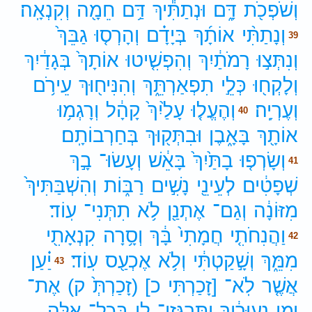
וְשֹׁפְכֹ֖ת
דָּ֑ם
וּנְתַתִּ֕יךְ
דַּ֥ם
חֵמָ֖ה
וְקִנְאָֽה׃
וְנָתַתִּ֨י
אוֹתָ֜ךְ
בְּיָדָ֗ם
וְהָרְס֤וּ
גַבֵּךְ֙
39
וְנִתְּצ֣וּ
רָמֹתַ֔יִךְ
וְהִפְשִׁ֤יטוּ
אוֹתָךְ֙
בְּגָדַ֔יִךְ
וְלָקְח֖וּ
כְּלֵ֣י
תִפְאַרְתֵּ֑ךְ
וְהִנִּיח֖וּךְ
עֵירֹ֥ם
וְעֶרְיָֽה׃
וְהֶעֱל֤וּ
עָלַ֙יִךְ֙
קָהָ֔ל
וְרָגְמ֥וּ
40
אוֹתָ֖ךְ
בָּאָ֑בֶן
וּבִתְּק֖וּךְ
בְּחַרְבוֹתָֽם׃
וְשָׂרְפ֤וּ
בָתַּ֙יִךְ֙
בָּאֵ֔שׁ
וְעָשׂוּ־
בָ֣ךְ
41
שְׁפָטִ֔ים
לְעֵינֵ֖י
נָשִׁ֣ים
רַבּ֑וֹת
וְהִשְׁבַּתִּיךְ֙
מִזּוֹנָ֔ה
וְגַם־
אֶתְנַ֖ן
לֹ֥א
תִתְּנִי־
עֽוֹד׃
וַהֲנִחֹתִ֤י
חֲמָתִי֙
בָּ֔ךְ
וְסָ֥רָה
קִנְאָתִ֖י
42
מִמֵּ֑ךְ
וְשָׁ֣קַטְתִּ֔י
וְלֹ֥א
אֶכְעַ֖ס
עֽוֹד׃
יַ֗עַן
43
אֲשֶׁ֤ר
לֹֽא־
[זָכַרְתִּי
כ]
(זָכַרְתְּ֙
ק)
אֶת־
יְמֵ֣י
נְעוּרַ֔יִךְ
וַתִּרְגְּזִי־
לִ֖י
בְּכָל־
אֵ֑לֶּה