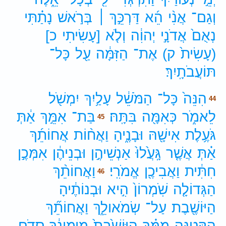
וְגַם־
אֲנִ֨י
הֵ֜א
דַּרְכֵּ֣ךְ ׀
בְּרֹ֣אשׁ
נָתַ֗תִּי
נְאֻם֙
אֲדֹנָ֣י
יְהוִ֔ה
וְלֹ֤א
[עָשִׂיתִי
כ]
(עָשִׂית֙
ק)
אֶת־
הַזִּמָּ֔ה
עַ֖ל
כָּל־
תּוֹעֲבֹתָֽיִךְ׃
הִנֵּה֙
כָּל־
הַמֹּשֵׁ֔ל
עָלַ֥יִךְ
יִמְשֹׁ֖ל
44
לֵאמֹ֑ר
כְּאִמָּ֖ה
בִּתָּֽהּ׃
בַּת־
אִמֵּ֣ךְ
אַ֔תְּ
45
גֹּעֶ֥לֶת
אִישָׁ֖הּ
וּבָנֶ֑יהָ
וַאֲח֨וֹת
אֲחוֹתֵ֜ךְ
אַ֗תְּ
אֲשֶׁ֤ר
גָּֽעֲ֙לוּ֙
אַנְשֵׁיהֶ֣ן
וּבְנֵיהֶ֔ן
אִמְּכֶ֣ן
חִתִּ֔ית
וַאֲבִיכֶ֖ן
אֱמֹרִֽי׃
וַאֲחוֹתֵ֨ךְ
46
הַגְּדוֹלָ֤ה
שֹֽׁמְרוֹן֙
הִ֣יא
וּבְנוֹתֶ֔יהָ
הַיּוֹשֶׁ֖בֶת
עַל־
שְׂמֹאולֵ֑ךְ
וַאֲחוֹתֵ֞ךְ
הַקְּטַנָּ֣ה
מִמֵּ֗ךְ
הַיּוֹשֶׁ֙בֶת֙
מִֽימִינֵ֔ךְ
סְדֹ֖ם