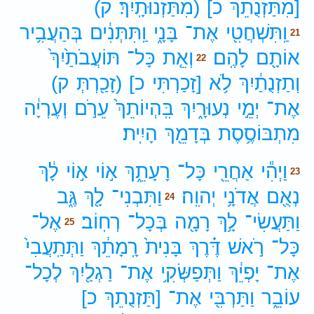
[מִתַּזְנֻתֵךְ
כ]
(מִתַּזְנוּתָֽיִךְ׃
ק)
וַֽתִּשְׁחֲטִ֖י
אֶת־
בָּנָ֑י
וַֽתִּתְּנִ֔ים
בְּהַעֲבִ֥יר
21
אוֹתָ֖ם
לָהֶֽם׃
וְאֵ֤ת
כָּל־
תּוֹעֲבֹתַ֙יִךְ֙
22
וְתַזְנֻתַ֔יִךְ
לֹ֥א
[זָכַרְתִּי
כ]
(זָכַ֖רְתְּ
ק)
אֶת־
יְמֵ֣י
נְעוּרָ֑יִךְ
בִּֽהְיוֹתֵךְ֙
עֵרֹ֣ם
וְעֶרְיָ֔ה
מִתְבּוֹסֶ֥סֶת
בְּדָמֵ֖ךְ
הָיִֽית׃
וַיְהִ֕י
אַחֲרֵ֖י
כָּל־
רָעָתֵ֑ךְ
א֣וֹי
א֣וֹי
לָ֔ךְ
23
נְאֻ֖ם
אֲדֹנָ֥י
יְהוִֽה׃
וַתִּבְנִי־
לָ֖ךְ
גֶּ֑ב
24
וַתַּעֲשִׂי־
לָ֥ךְ
רָמָ֖ה
בְּכָל־
רְחֽוֹב׃
אֶל־
25
כָּל־
רֹ֣אשׁ
דֶּ֗רֶךְ
בָּנִית֙
רָֽמָתֵ֔ךְ
וַתְּתַֽעֲבִי֙
אֶת־
יָפְיֵ֔ךְ
וַתְּפַשְּׂקִ֥י
אֶת־
רַגְלַ֖יִךְ
לְכָל־
עוֹבֵ֑ר
וַתַּרְבִּ֖י
אֶת־
[תַּזְנֻתֵךְ
כ]