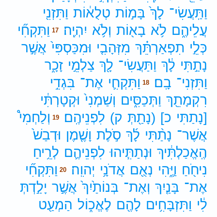
וַתַּֽעֲשִׂי־
לָךְ֙
בָּמ֣וֹת
טְלֻא֔וֹת
וַתִּזְנִ֖י
עֲלֵיהֶ֑ם
לֹ֥א
בָא֖וֹת
וְלֹ֥א
יִהְיֶֽה׃
וַתִּקְחִ֞י
17
כְּלֵ֣י
תִפְאַרְתֵּ֗ךְ
מִזְּהָבִ֤י
וּמִכַּסְפִּי֙
אֲשֶׁ֣ר
נָתַ֣תִּי
לָ֔ךְ
וַתַּעֲשִׂי־
לָ֖ךְ
צַלְמֵ֣י
זָכָ֑ר
וַתִּזְנִי־
בָֽם׃
וַתִּקְחִ֛י
אֶת־
בִּגְדֵ֥י
18
רִקְמָתֵ֖ךְ
וַתְּכַסִּ֑ים
וְשַׁמְנִי֙
וּקְטָרְתִּ֔י
[נָתַתִּי
כ]
(נָתַ֖תְּ
ק)
לִפְנֵיהֶֽם׃
וְלַחְמִי֩
19
אֲשֶׁר־
נָתַ֨תִּי
לָ֜ךְ
סֹ֣לֶת
וָשֶׁ֤מֶן
וּדְבַשׁ֙
הֶֽאֱכַלְתִּ֔יךְ
וּנְתַתִּ֧יהוּ
לִפְנֵיהֶ֛ם
לְרֵ֥יחַ
נִיחֹ֖חַ
וַיֶּ֑הִי
נְאֻ֖ם
אֲדֹנָ֥י
יְהוִֽה׃
וַתִּקְחִ֞י
20
אֶת־
בָּנַ֤יִךְ
וְאֶת־
בְּנוֹתַ֙יִךְ֙
אֲשֶׁ֣ר
יָלַ֣דְתְּ
לִ֔י
וַתִּזְבָּחִ֥ים
לָהֶ֖ם
לֶאֱכ֑וֹל
הַמְעַ֖ט