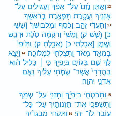
וָאֶתֵּ֥ן
נֶ֙זֶם֙
עַל־
אַפֵּ֔ךְ
וַעֲגִילִ֖ים
עַל־
12
אָזְנָ֑יִךְ
וַעֲטֶ֥רֶת
תִּפְאֶ֖רֶת
בְּרֹאשֵֽׁךְ׃
וַתַּעְדִּ֞י
זָהָ֣ב
וָכֶ֗סֶף
וּמַלְבּוּשֵׁךְ֙
[שֵׁשִׁי
13
כ]
(שֵׁ֤שׁ
ק)
וָמֶ֙שִׁי֙
וְרִקְמָ֔ה
סֹ֧לֶת
וּדְבַ֛שׁ
וָשֶׁ֖מֶן
[אָכָלְתִּי
כ]
(אָכָ֑לְתְּ
ק)
וַתִּ֙יפִי֙
בִּמְאֹ֣ד
מְאֹ֔ד
וַֽתִּצְלְחִ֖י
לִמְלוּכָֽה׃
וַיֵּ֨צֵא
14
לָ֥ךְ
שֵׁ֛ם
בַּגּוֹיִ֖ם
בְּיָפְיֵ֑ךְ
כִּ֣י ׀
כָּלִ֣יל
ה֗וּא
בַּֽהֲדָרִי֙
אֲשֶׁר־
שַׂ֣מְתִּי
עָלַ֔יִךְ
נְאֻ֖ם
אֲדֹנָ֥י
יְהוִֽה׃
וַתִּבְטְחִ֣י
בְיָפְיֵ֔ךְ
וַתִּזְנִ֖י
עַל־
שְׁמֵ֑ךְ
15
וַתִּשְׁפְּכִ֧י
אֶת־
תַּזְנוּתַ֛יִךְ
עַל־
כָּל־
עוֹבֵ֖ר
לוֹ־
יֶֽהִי׃
וַתִּקְחִ֣י
מִבְּגָדַ֗יִךְ
16