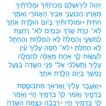
יְהוִה֙
לִיר֣וּשָׁלִַ֔ם
מְכֹרֹתַ֙יִךְ֙
וּמֹ֣לְדֹתַ֔יִךְ
מֵאֶ֖רֶץ
הַֽכְּנַעֲנִ֑י
אָבִ֥יךְ
הָאֱמֹרִ֖י
וְאִמֵּ֥ךְ
חִתִּֽית׃
וּמוֹלְדוֹתַ֗יִךְ
בְּי֨וֹם
הוּלֶּ֤דֶת
אֹתָךְ֙
4
לֹֽא־
כָרַּ֣ת
שָׁרֵּ֔ךְ
וּבְמַ֥יִם
לֹֽא־
רֻחַ֖צְתְּ
לְמִשְׁעִ֑י
וְהָמְלֵ֙חַ֙
לֹ֣א
הֻמְלַ֔חַתְּ
וְהָחְתֵּ֖ל
לֹ֥א
חֻתָּֽלְתְּ׃
לֹא־
חָ֨סָה
עָלַ֜יִךְ
עַ֗יִן
5
לַעֲשׂ֥וֹת
לָ֛ךְ
אַחַ֥ת
מֵאֵ֖לֶּה
לְחֻמְלָ֣ה
עָלָ֑יִךְ
וַֽתֻּשְׁלְכִ֞י
אֶל־
פְּנֵ֤י
הַשָּׂדֶה֙
בְּגֹ֣עַל
נַפְשֵׁ֔ךְ
בְּי֖וֹם
הֻלֶּ֥דֶת
אֹתָֽךְ׃
וָאֶעֱבֹ֤ר
עָלַ֙יִךְ֙
וָֽאֶרְאֵ֔ךְ
מִתְבּוֹסֶ֖סֶת
6
בְּדָמָ֑יִךְ
וָאֹ֤מַר
לָךְ֙
בְּדָמַ֣יִךְ
חֲיִ֔י
וָאֹ֥מַר
לָ֖ךְ
בְּדָמַ֥יִךְ
חֲיִֽי׃
רְבָבָ֗ה
כְּצֶ֤מַח
הַשָּׂדֶה֙
7