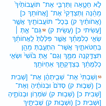
לֹ֣א
חָטָ֑אָה
וַתַּרְבִּ֤י
אֶת־
תּוֹעֲבוֹתַ֙יִךְ֙
מֵהֵ֔נָּה
וַתְּצַדְּקִי֙
אֶת־
[אֲחֹותֵךְ
כ]
(אֲחֹותַ֔יִךְ
ק)
בְּכָל־
תּוֹעֲבוֹתַ֖יִךְ
אֲשֶׁ֥ר
[עָשִׂיתי
כ]
(עָשִֽׂית׃
ק)
גַּם־
אַ֣תְּ ׀
52
שְׂאִ֣י
כְלִמָּתֵ֗ךְ
אֲשֶׁ֤ר
פִּלַּלְתְּ֙
לַֽאֲחוֹתֵ֔ךְ
בְּחַטֹּאתַ֛יִךְ
אֲשֶׁר־
הִתְעַ֥בְתְּ
מֵהֵ֖ן
תִּצְדַּ֣קְנָה
מִמֵּ֑ךְ
וְגַם־
אַ֥תְּ
בּ֙וֹשִׁי֙
וּשְׂאִ֣י
כְלִמָּתֵ֔ךְ
בְּצַדֶּקְתֵּ֖ךְ
אַחְיוֹתֵֽךְ׃
וְשַׁבְתִּי֙
אֶת־
שְׁבִ֣יתְהֶ֔ן
אֶת־
[שְׁבִית
53
כ]
(שְׁב֤וּת
ק)
סְדֹם֙
וּבְנוֹתֶ֔יהָ
וְאֶת־
[שְׁבִית
כ]
(שְׁב֥וּת
ק)
שֹׁמְר֖וֹן
וּבְנוֹתֶ֑יהָ
[וּשְׁבִית
כ]
(וּשְׁב֥וּת
ק)
שְׁבִיתַ֖יִךְ