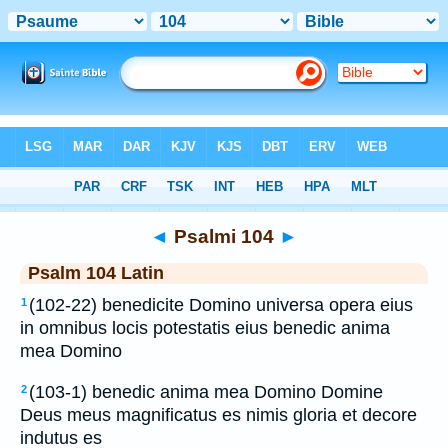
Bible
>
Latin
> Psalmi 104
◄
Psalmi 104
►
Psalm 104 Latin
(102-22) benedicite Domino universa opera eius
1
in omnibus locis potestatis eius benedic anima
mea Domino
(103-1) benedic anima mea Domino Domine
2
Deus meus magnificatus es nimis gloria et decore
indutus es