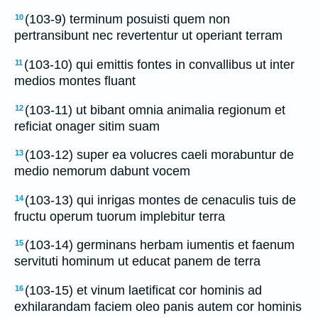
(103-9) terminum posuisti quem non
10
pertransibunt nec revertentur ut operiant terram
(103-10) qui emittis fontes in convallibus ut inter
11
medios montes fluant
(103-11) ut bibant omnia animalia regionum et
12
reficiat onager sitim suam
(103-12) super ea volucres caeli morabuntur de
13
medio nemorum dabunt vocem
(103-13) qui inrigas montes de cenaculis tuis de
14
fructu operum tuorum implebitur terra
(103-14) germinans herbam iumentis et faenum
15
servituti hominum ut educat panem de terra
(103-15) et vinum laetificat cor hominis ad
16
exhilarandam faciem oleo panis autem cor hominis