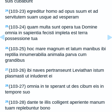
suis cubabunt
(103-23) egreditur homo ad opus suum et ad
24
servitutem suam usque ad vesperam
(103-24) quam multa sunt opera tua Domine
25
omnia in sapientia fecisti impleta est terra
possessione tua
(103-25) hoc mare magnum et latum manibus ibi
26
reptilia innumerabilia animalia parva cum
grandibus
(103-26) ibi naves pertranseunt Leviathan istum
27
plasmasti ut inluderet ei
(103-27) omnia in te sperant ut des cibum eis in
28
tempore suo
(103-28) dante te illis colligent aperiente manum
29
tuam replebuntur bono