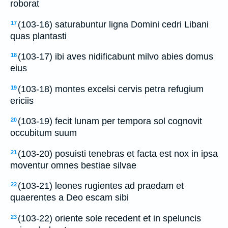
roborat
(103-16) saturabuntur ligna Domini cedri Libani
17
quas plantasti
(103-17) ibi aves nidificabunt milvo abies domus
18
eius
(103-18) montes excelsi cervis petra refugium
19
ericiis
(103-19) fecit lunam per tempora sol cognovit
20
occubitum suum
(103-20) posuisti tenebras et facta est nox in ipsa
21
moventur omnes bestiae silvae
(103-21) leones rugientes ad praedam et
22
quaerentes a Deo escam sibi
(103-22) oriente sole recedent et in speluncis
23