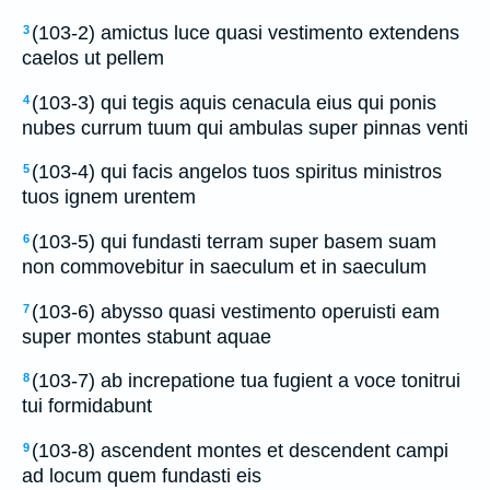
(103-2) amictus luce quasi vestimento extendens
3
caelos ut pellem
(103-3) qui tegis aquis cenacula eius qui ponis
4
nubes currum tuum qui ambulas super pinnas venti
(103-4) qui facis angelos tuos spiritus ministros
5
tuos ignem urentem
(103-5) qui fundasti terram super basem suam
6
non commovebitur in saeculum et in saeculum
(103-6) abysso quasi vestimento operuisti eam
7
super montes stabunt aquae
(103-7) ab increpatione tua fugient a voce tonitrui
8
tui formidabunt
(103-8) ascendent montes et descendent campi
9
ad locum quem fundasti eis