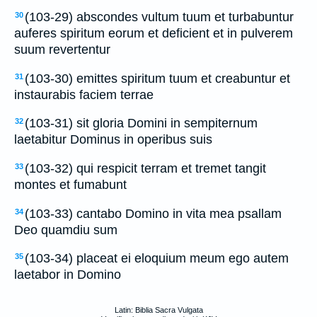
(103-29) abscondes vultum tuum et turbabuntur
30
auferes spiritum eorum et deficient et in pulverem
suum revertentur
(103-30) emittes spiritum tuum et creabuntur et
31
instaurabis faciem terrae
(103-31) sit gloria Domini in sempiternum
32
laetabitur Dominus in operibus suis
(103-32) qui respicit terram et tremet tangit
33
montes et fumabunt
(103-33) cantabo Domino in vita mea psallam
34
Deo quamdiu sum
(103-34) placeat ei eloquium meum ego autem
35
laetabor in Domino
Latin: Biblia Sacra Vulgata