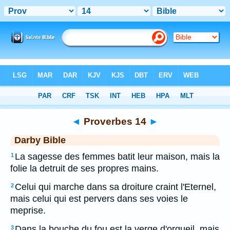
Bible
>
DAR
> Proverbes 14
◄
Proverbes 14
►
Darby Bible
La sagesse des femmes batit leur maison, mais la
1
folie la detruit de ses propres mains.
Celui qui marche dans sa droiture craint l'Eternel,
2
mais celui qui est pervers dans ses voies le
meprise.
Dans la bouche du fou est la verge d'orgueil, mais
3