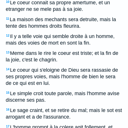
Le coeur connait sa propre amertume, et un
10
etranger ne se mele pas à sa joie.
La maison des mechants sera detruite, mais la
11
tente des hommes droits fleurira.
Il y a telle voie qui semble droite à un homme,
12
mais des voies de mort en sont la fin.
Meme dans le rire le coeur est triste; et la fin de
13
la joie, c'est le chagrin.
Le coeur qui s'eloigne de Dieu sera rassasie de
14
ses propres voies, mais l'homme de bien le sera
de ce qui est en lui.
Le simple croit toute parole, mais l'homme avise
15
discerne ses pas.
Le sage craint, et se retire du mal; mais le sot est
16
arrogant et a de l'assurance.
L'homme prompt à la colere agit follement, et
17