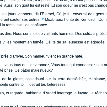
vité. Aussi son goût lui est resté, Et son odeur ne s'est pas chang
 les jours viennent, dit l'Eternel, Où je lui enverrai des gens q
feront sauter ses outres.
Moab aura honte de Kemosch, Comme
13
 la remplissait de confiance.
 dire: Nous sommes de vaillants hommes, Des soldats prêts 
villes montent en fumée, L'élite de sa jeunesse est égorgée, Di
.
 près d'arriver, Son malheur vient en grande hâte.
ui, vous tous qui l'environnez, Vous tous qui connaissez son 
 été brisé, Ce bâton majestueux?
de la gloire, assieds-toi sur la terre desséchée, Habitante, 
e contre toi, Il détruit tes forteresses.
in, et regarde, habitante d'Aroër! Interroge le fuyard, le réch