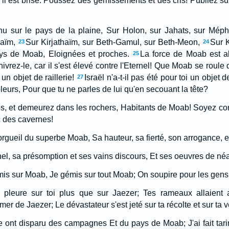
 il est brisé. Poussez des gémissements et des cris! Publiez s
nu sur le pays de la plaine, Sur Holon, sur Jahats, sur Méph
haïm,
Sur Kirjathaïm, sur Beth-Gamul, sur Beth-Meon,
Sur K
23
24
pays de Moab, Eloignées et proches.
La force de Moab est ab
25
nivrez-le, car il s'est élevé contre l'Eternel! Que Moab se rou
un objet de raillerie!
Israël n'a-t-il pas été pour toi un objet d
27
oleurs, Pour que tu ne parles de lui qu'en secouant la tête?
es, et demeurez dans les rochers, Habitants de Moab! Soyez c
nc des cavernes!
gueil du superbe Moab, Sa hauteur, sa fierté, son arrogance, et
rnel, sa présomption et ses vains discours, Et ses oeuvres de néa
mis sur Moab, Je gémis sur tout Moab; On soupire pour les gens
pleure sur toi plus que sur Jaezer; Tes rameaux allaient 
 mer de Jaezer; Le dévastateur s'est jeté sur ta récolte et sur ta
se ont disparu des campagnes Et du pays de Moab; J'ai fait tari