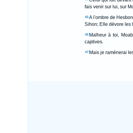
fais venir sur lui, sur 
A l'ombre de Hesbon 
45
Sihon; Elle dévore les 
Malheur à toi, Moab
46
captives.
Mais je ramènerai les
47