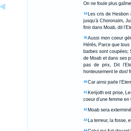
On ne foule plus gaîment
Les cris de Hesbon r
34
jusqu'à Choronaïm, Jus
finir dans Moab, dit l'E
Aussi mon coeur gém
36
Hérès, Parce que tous 
barbes sont coupées; Su
de Moab et dans ses p
pas de prix, Dit l'Ete
honteusement le dos! Mo
Car ainsi parle l'Eter
40
Kerijoth est prise, 
41
coeur d'une femme en t
Moab sera exterminé, 
42
La terreur, la fosse, e
43
Celui qui fuit devant
44