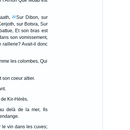
ur l'Arnon Que Moab est
aath,
Sur Dibon, sur
22
erijoth, sur Botsra, Sur
attue, Et son bras est
le dans son vomissement,
e raillerie? Avait-il donc
omme les colombes, Qui
 son coeur altier.
nt.
 de Kir-Hérès.
au delà de la mer, Ils
 vendange.
r le vin dans les cuves;