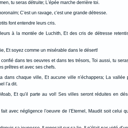
men, tu seras détruite; L'épée marche derrière toi.
horonaïm; C'est un ravage, c'est une grande détresse.
its font entendre leurs cris.
eurs à la montée de Luchith, Et des cris de détresse retenti
ie, Et soyez comme un misérable dans le désert!
s confié dans tes oeuvres et dans tes trésors, Toi aussi, tu ser
es prêtres et avec ses chefs.
a dans chaque ville, Et aucune ville n'échappera; La vallée p
l l'a dit.
ab, Et qu'il parte au vol! Ses villes seront réduites en dése
i fait avec négligence l'oeuvre de l'Eternel, Maudit soit celui
depuis sa jeunesse, Il reposait sur sa lie, Il n'était pas vidé d'