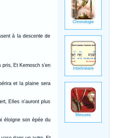
ssent à la descente de
as pris, Et Kemosch s'en
érira et la plaine sera
rt, Elles n'auront plus
 qui éloigne son épée du
un vase dans un autre, Et