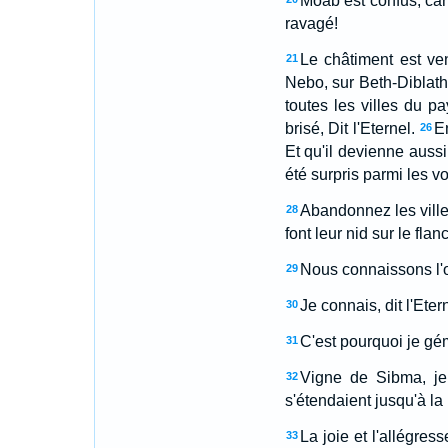
Moab est confus, car
ravagé!
Le châtiment est ve
21
Nebo, sur Beth-Diblat
toutes les villes du 
brisé, Dit l'Eternel.
E
26
Et qu'il devienne aussi 
été surpris parmi les v
Abandonnez les vill
28
font leur nid sur le fla
Nous connaissons l'or
29
Je connais, dit l'Ete
30
C'est pourquoi je gé
31
Vigne de Sibma, je 
32
s'étendaient jusqu'à la
La joie et l'allégres
33