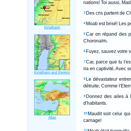
nations! Toi aussi, Mad
Des cris partent de C
3
Moab est brisé! Les pet
4
Car on répand des pl
5
Choronaïm.
Fuyez, sauvez votre v
6
Car, parce que tu t'e
7
ira en captivité, Avec s
Le dévastateur entrer
8
détruite, Comme l'Eterne
Donnez des ailes à Mo
9
d'habitants.
Maudit soit celui qu
10
carnage!
Moab était tranquille 
11