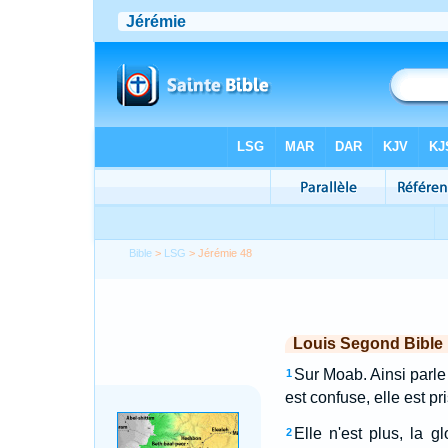
Bible
>
LSG
> Jérémie 48
Louis Segond Bible
Sur Moab. Ainsi parle 
1
est confuse, elle est pr
Elle n'est plus, la 
2