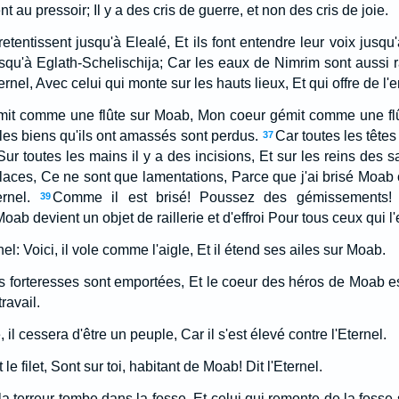
 au pressoir; Il y a des cris de guerre, et non des cris de joie.
etentissent jusqu'à Elealé, Et ils font entendre leur voix jusq
qu'à Eglath-Schelischija; Car les eaux de Nimrim sont aussi 
ternel, Avec celui qui monte sur les hauts lieux, Et qui offre de l
it comme une flûte sur Moab, Mon coeur gémit comme une flût
les biens qu'ils ont amassés sont perdus.
Car toutes les têtes
37
r toutes les mains il y a des incisions, Et sur les reins des s
laces, Ce ne sont que lamentations, Parce que j'ai brisé Moab
rnel.
Comme il est brisé! Poussez des gémissements
39
ab devient un objet de raillerie et d'effroi Pour tous ceux qui l
nel: Voici, il vole comme l'aigle, Et il étend ses ailes sur Moab.
Les forteresses sont emportées, Et le coeur des héros de Moab 
ravail.
il cessera d'être un peuple, Car il s'est élevé contre l'Eternel.
t le filet, Sont sur toi, habitant de Moab! Dit l'Eternel.
 la terreur tombe dans la fosse, Et celui qui remonte de la fosse 