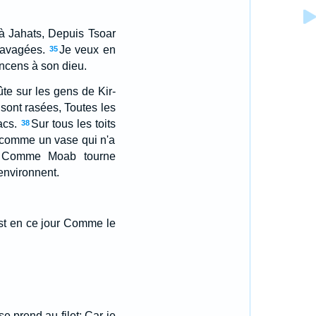
u'à Jahats, Depuis Tsoar
ravagées.
Je veux en
35
'encens à son dieu.
e sur les gens de Kir-
 sont rasées, Toutes les
acs.
Sur tous les toits
38
 comme un vase qui n'a
! Comme Moab tourne
'environnent.
est en ce jour Comme le
se prend au filet; Car je