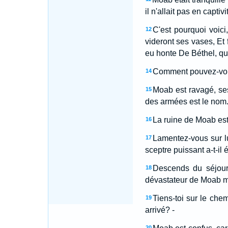
il n'allait pas en capti
C'est pourquoi voici,
12
videront ses vases, Et 
eu honte De Béthel, qui
Comment pouvez-vous
14
Moab est ravagé, ses 
15
des armées est le nom
La ruine de Moab est
16
Lamentez-vous sur l
17
sceptre puissant a-t-il
Descends du séjour 
18
dévastateur de Moab mont
Tiens-toi sur le chem
19
arrivé? -
20